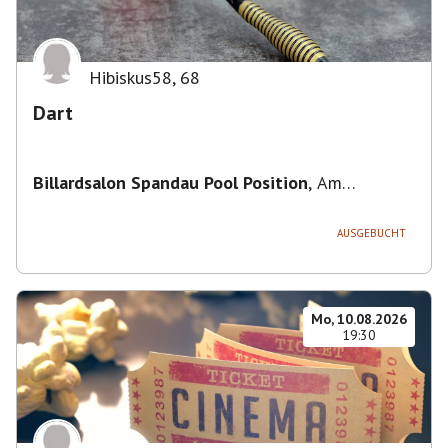
Hibiskus58
,
68
Dart
Billardsalon Spandau Pool Position
,
Am
Juliusturm 31, 13599 Berlin, Deutschland
AUSGEBUCHT
Mo, 10.08.2026
19:30