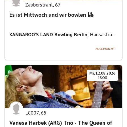
Zauberstrahl
,
67
Es ist Mittwoch und wir bowlen 🎱
KANGAROO'S LAND Bowling Berlin
,
Hansastraße
236, 13051 Berlin-Bezirk Lichtenberg,
Deutschland
AUSGEBUCHT
Mi, 12.08.2026
18:00
LC007
,
65
Vanesa Harbek (ARG) Trio - The Queen of