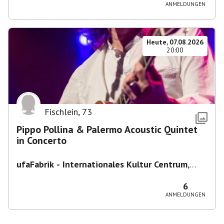
ANMELDUNGEN
Heute, 07.08.2026
20:00
Fischlein
,
73
Pippo Pollina & Palermo Acoustic Quintet
in Concerto
ufaFabrik - Internationales Kultur Centrum
,
Viktoriastraße 10-18, 12105 Berlin, U
Ullsteinstraße Ausgang Viktoriastraße
6
ANMELDUNGEN