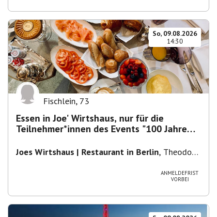
So, 09.08.2026
14:30
Fischlein
,
73
Essen in Joe' Wirtshaus, nur für die
Teilnehmer*innen des Events "100 Jahre
Funkturm"
Joes Wirtshaus | Restaurant in Berlin
,
Theodor-
Heuss-Platz 10, 14052 Berlin, U Theodor- Heuss
-Platz
ANMELDEFRIST
VORBEI