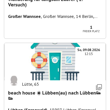
Versuch)
Großer Wannsee
,
Großer Wannsee, 14 Berlin,
Deutschland
1
FREIER PLATZ
So, 09.08.2026
12:15
Lütte
,
65
beach house ☀️ Lübben(au) nach Lübben👟
👟
Lübben (Spreewald)
,
15907 Lübben (Spreewald),