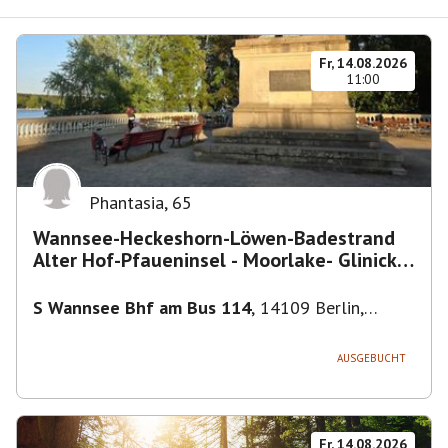
Fr, 14.08.2026
11:00
Phantasia
,
65
Wannsee-Heckeshorn-Löwen-Badestrand
Alter Hof-Pfaueninsel - Moorlake- Glinicker
Brücke-
S Wannsee Bhf am Bus 114
,
14109 Berlin,
Deutschland
AUSGEBUCHT
Fr, 14.08.2026