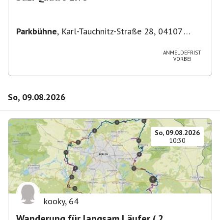
Parkbühne
,
Karl-Tauchnitz-Straße 28, 04107
Leipzig, Deutschland
ANMELDEFRIST
VORBEI
So, 09.08.2026
So, 09.08.2026
10:30
kooky
,
64
Wanderung für langsam Läufer ( 2.