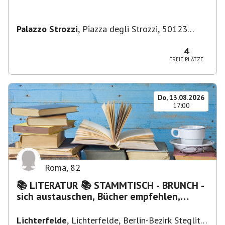
Palazzo Strozzi
,
Piazza degli Strozzi, 50123
Firenze FI, Italien
4
FREIE PLÄTZE
Do, 13.08.2026
17:00
Roma
,
82
📚 LITERATUR 📚 STAMMTISCH - BRUNCH -
sich austauschen, Bücher empfehlen,
Lesen/Vorlesen
Lichterfelde
,
Lichterfelde, Berlin-Bezirk Steglitz-