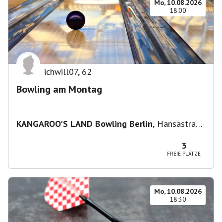
Mo, 10.08.2026
18:00
ichwill07
,
62
Bowling am Montag
KANGAROO'S LAND Bowling Berlin
,
Hansastraße
236, 13051 Berlin-Bezirk Lichtenberg,
Deutschland
3
FREIE PLÄTZE
Mo, 10.08.2026
18:30