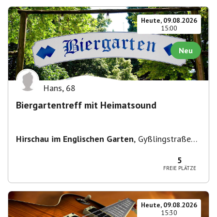
Heute, 09.08.2026
15:00
Neu
Hans
,
68
Biergartentreff mit Heimatsound
Hirschau im Englischen Garten
,
Gyßlingstraße
15, 80805 München-Schwabing-Freimann,
Deutschland
5
FREIE PLÄTZE
Heute, 09.08.2026
15:30