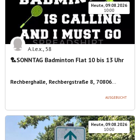
Heute, 09.08.2026
10:00
A.l.e.x.
,
58
🏸SONNTAG Badminton Flat 10 bis 13 Uhr
Rechberghalle, Rechbergstraße 8, 70806
Kornwestheim, Deutschland
,
Kornwestheim
AUSGEBUCHT
Heute, 09.08.2026
10:00