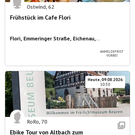
Ostwind
,
62
Frühstück im Cafe Flori
Flori, Emmeringer Straße, Eichenau,
Deutschland
,
Café Flori in Eichenau
ANMELDEFRIST
VORBEI
Heute, 09.08.2026
10:30
RoRo
,
70
Ebike Tour von Altbach zum