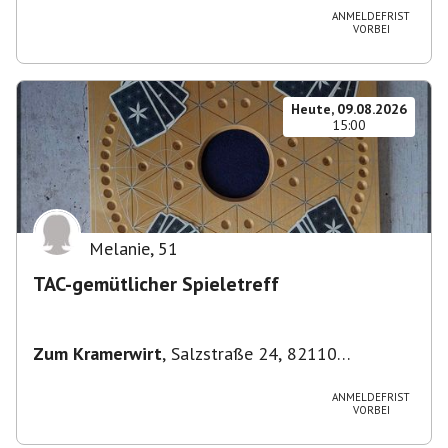
ANMELDEFRIST
VORBEI
Heute, 09.08.2026
15:00
Melanie
,
51
TAC-gemütlicher Spieletreff
Zum Kramerwirt
,
Salzstraße 24, 82110
Germering-Unterpfaffenhofen, Deutschland
ANMELDEFRIST
VORBEI