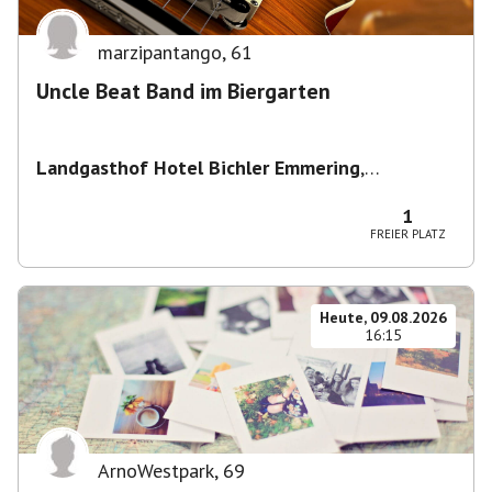
marzipantango
,
61
Uncle Beat Band im Biergarten
Landgasthof Hotel Bichler Emmering
,
Hauptstraße 14, 83550 Emmering, Deutschland
1
FREIER PLATZ
Heute, 09.08.2026
16:15
ArnoWestpark
,
69