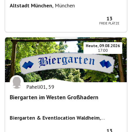
Altstadt München
,
München
13
FREIE PLÄTZE
Heute, 09.08.2026
17:00
Paheli01
,
59
Biergarten im Westen Großhadern
Biergarten & Eventlocation Waldheim
,
Waldheim 1, 81377 München, Deutschland
13