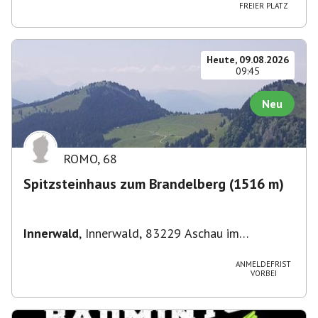
Straße 3, 82049 Pullach im Isartal-
FREIER PLATZ
Großhesselohe, Deutschland
Heute, 09.08.2026
09:45
Neu
ROMO
,
68
Spitzsteinhaus zum Brandelberg (1516 m)
Innerwald
,
Innerwald, 83229 Aschau im
Chiemgau, Deutschland
ANMELDEFRIST
VORBEI