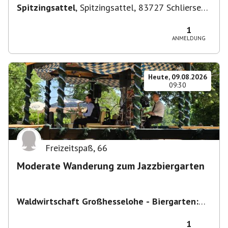
Spitzingsattel
,
Spitzingsattel, 83727 Schliersee,
Deutschland
1
ANMELDUNG
Heute, 09.08.2026
09:30
Freizeitspaß
,
66
Moderate Wanderung zum Jazzbiergarten
Waldwirtschaft Großhesselohe - Biergarten:
täglich bei schönem Wetter ab 10:00 Uhr -
Restaurant : Mo & Di Ruhetag
,
Georg-Kalb-
1