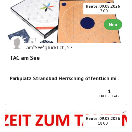
Heute, 09.08.2026
17:00
Neu
am*See*glücklich
,
57
TAC am See
Parkplatz Strandbad Herrsching öffentlich mit
Parkschein
,
Parkplatz, Keramikstraße 1-3, 82211
Herrsching am Ammersee, Deutschland
1
FREIER PLATZ
Heute, 09.08.2026
18:00