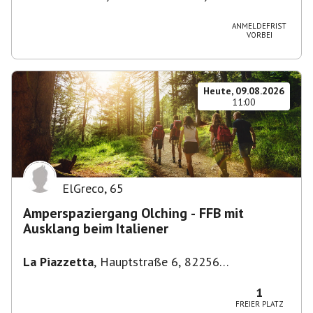
Stuttgart-Bad Cannstatt, Deutschland
ANMELDEFRIST
VORBEI
Heute, 09.08.2026
11:00
ElGreco
,
65
Amperspaziergang Olching - FFB mit
Ausklang beim Italiener
La Piazzetta
,
Hauptstraße 6, 82256
Fürstenfeldbruck, Deutschland
1
FREIER PLATZ