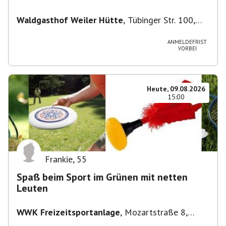
Waldgasthof Weiler Hütte
,
Tübinger Str. 100,
71093 Weil im Schönbuch, Deutschland
ANMELDEFRIST
VORBEI
Heute, 09.08.2026
15:00
Frankie
,
55
Spaß beim Sport im Grünen mit netten
Leuten
WWK Freizeitsportanlage
,
Mozartstraße 8,
82166 Gräfelfing, Deutschland