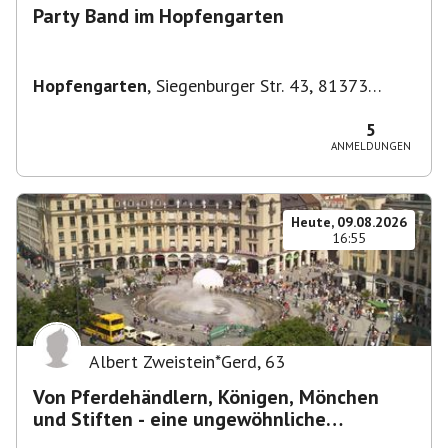
Party Band im Hopfengarten
Hopfengarten
,
Siegenburger Str. 43, 81373
München-Sendling-Westpark, Deutschland
5
ANMELDUNGEN
Heute, 09.08.2026
16:55
Albert Zweistein*Gerd
,
63
Von Pferdehändlern, Königen, Mönchen
und Stiften - eine ungewöhnliche
Stadtführung