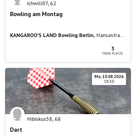
ichwill07
,
62
Bowling am Montag
KANGAROO'S LAND Bowling Berlin
,
Hansastraße
236, 13051 Berlin-Bezirk Lichtenberg,
Deutschland
3
FREIE PLÄTZE
Mo, 10.08.2026
18:30
Hibiskus58
,
68
Dart