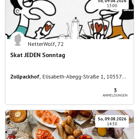
So, 09.08.2026
13:00
NetterWolf
,
72
Skat JEDEN Sonntag
Zollpackhof
,
Elisabeth-Abegg-Straße 1, 10557
Berlin, Deutschland
3
ANMELDUNGEN
So, 09.08.2026
14:30