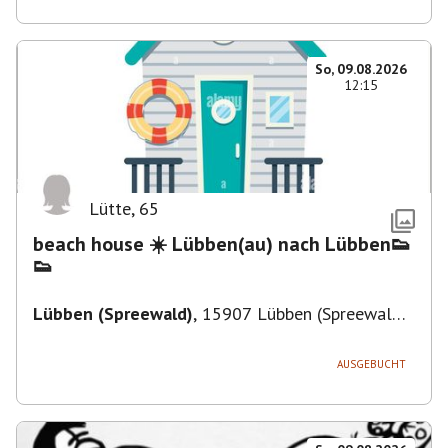
So, 09.08.2026
12:15
Lütte
,
65
beach house ☀️ Lübben(au) nach Lübben👟
👟
Lübben (Spreewald)
,
15907 Lübben (Spreewald),
Deutschland
AUSGEBUCHT