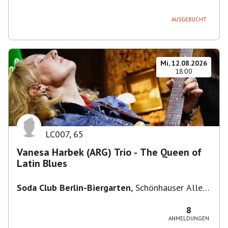
236, 13051 Berlin-Bezirk Lichtenberg,
Deutschland
AUSGEBUCHT
Mi, 12.08.2026
18:00
LC007
,
65
Vanesa Harbek (ARG) Trio - The Queen of
Latin Blues
Soda Club Berlin-Biergarten
,
Schönhauser Allee
36, 10435 Berlin, Deutschland
8
ANMELDUNGEN