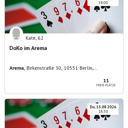
18:00
Kate
,
62
DoKo im Arema
Arema
,
Birkenstraße 30, 10551 Berlin,
Deutschland
11
FREIE PLÄTZE
Do, 13.08.2026
18:30