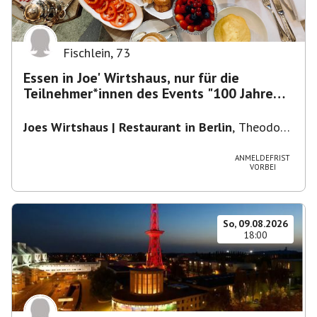
Fischlein
,
73
Essen in Joe' Wirtshaus, nur für die
Teilnehmer*innen des Events "100 Jahre
Funkturm"
Joes Wirtshaus | Restaurant in Berlin
,
Theodor-
Heuss-Platz 10, 14052 Berlin, U Theodor- Heuss
-Platz
ANMELDEFRIST
VORBEI
So, 09.08.2026
18:00