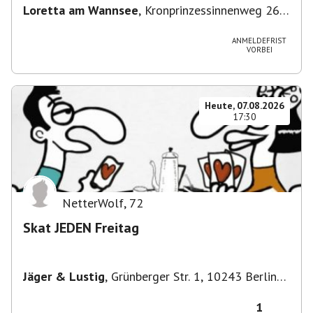
Loretta am Wannsee
,
Kronprinzessinnenweg 260,
14109 Berlin, Deutschland
ANMELDEFRIST
VORBEI
Heute, 07.08.2026
17:30
NetterWolf
,
72
Skat JEDEN Freitag
Jäger & Lustig
,
Grünberger Str. 1, 10243 Berlin-
Bezirk Friedrichshain-Kreuzberg, Deutschland
1