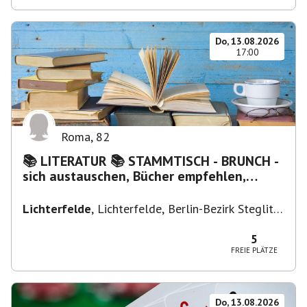
Do, 13.08.2026
17:00
Roma
,
82
📚 LITERATUR 📚 STAMMTISCH - BRUNCH -
sich austauschen, Bücher empfehlen,
Lesen/Vorlesen
Lichterfelde
,
Lichterfelde, Berlin-Bezirk Steglitz-
Zehlendorf, Deutschland
5
FREIE PLÄTZE
Do, 13.08.2026