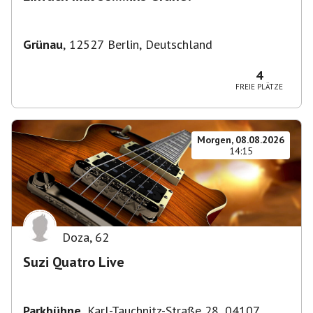
Grünau
,
12527 Berlin, Deutschland
4
FREIE PLÄTZE
Morgen, 08.08.2026
14:15
Doza
,
62
Suzi Quatro Live
Parkbühne
,
Karl-Tauchnitz-Straße 28, 04107