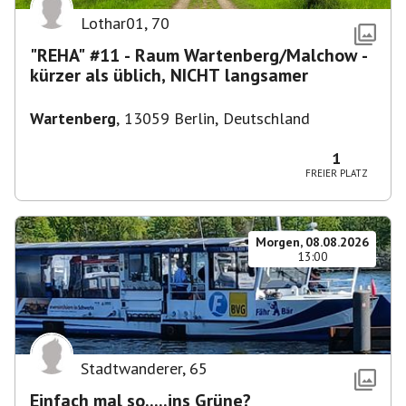
Lothar01
,
70
"REHA" #11 - Raum Wartenberg/Malchow -
kürzer als üblich, NICHT langsamer
Wartenberg
,
13059 Berlin, Deutschland
1
FREIER PLATZ
Morgen, 08.08.2026
13:00
Stadtwanderer
,
65
Einfach mal so.....ins Grüne?