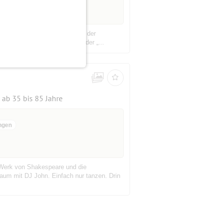
ationaler Orgelsommer 2025 an der
esem Sommer zum zweiten Mal der „...
ab 35 bis 85 Jahre
ngen
 Werk von Shakespeare und die
aum mit DJ John. Einfach nur tanzen. Drin