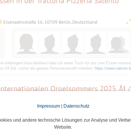
sen in der Trattoria Pizzeria Salento
Eisenzahnstraße 16, 10709 Berlin, Deutschland
 mitbringen! Anschließend habe ich einen Tisch für uns zum Essen reserviert
s 24 Std. vorher die genaue Personenanzahl mitteilen.
https://www.salento-be
internationalen Orgelsommers 2025 🎻 /
mm bummeln
Bestätigungsevent
Impressum
|
Datenschutz
Breitscheidplatz, 10789 Berlin, Deutschland
okies und andere technische Lösungen zur Analyse und Verbe
Website.
Dieses Event hatte keine Teilnehmer