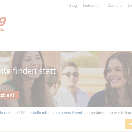
Blog
Liebeskram
Über uns
Li
nts
finden statt
zt an!
de mich an
? Wie
erstelle ich mein eigenes Event
und bestimme so wer teilni
E