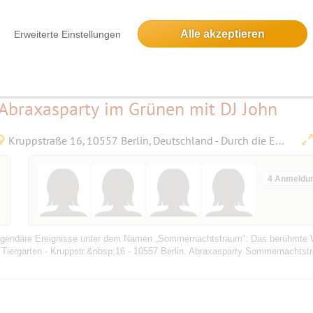
Alle akzeptieren
Erweiterte Einstellungen
 tempore belli” Werke von Johann Sebastian Bach, Gunter Kennel u.a. Intern
Leitung des Organisten der Gedächtniskirche, Sebastian Heindl, findet in di
braxasparty im Grünen mit DJ John
Kruppstraße 16, 10557 Berlin, Deutschland - Durch die Einfahrt rechts zum Clubhaus
4 Anmeldu
ei legendäre Ereignisse unter dem Namen „Sommernachtstraum“: Das berühmte
 Tiergarten - Kruppstr.&nbsp;16 - 10557 Berlin. Abraxasparty Sommernachtstr