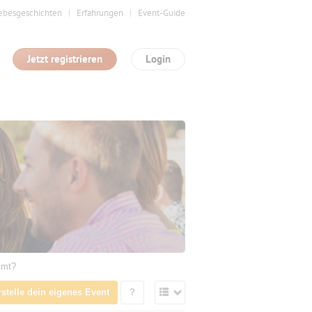
ebesgeschichten
Erfahrungen
Event-Guide
Jetzt registrieren
Login
mmt?
rstelle dein eigenes Event
?