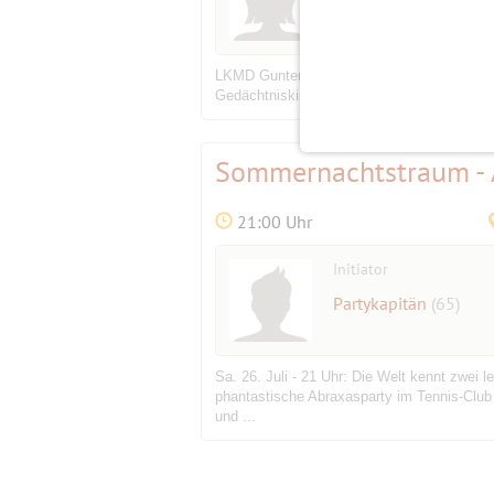
Roma
(82)
LKMD Gunter Kennel (Berlin) “Magnificat in
Gedächtniskirche Unter der künstlerischen 
Sommernachtstraum - A
21:00 Uhr
Initiator
Partykapitän
(65)
Sa. 26. Juli - 21 Uhr: Die Welt kennt zw
phantastische Abraxasparty im Tennis-Club
und ...