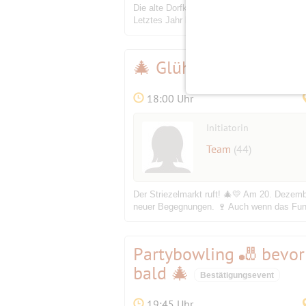
Die alte Dorfkirche in Lichtenrade lädt au
Letztes Jahr habe ich diesen Chor gehört un
🎄 Glühweintreff am D
18:00 Uhr
Initiatorin
Team
(44)
Der Striezelmarkt ruft! 🎄💛 Am 20. Dezemb
neuer Begegnungen. 🍷 Auch wenn das Funken
Partybowling 🎳 bevor
bald 🎄
Bestätigungsevent
19:45 Uhr