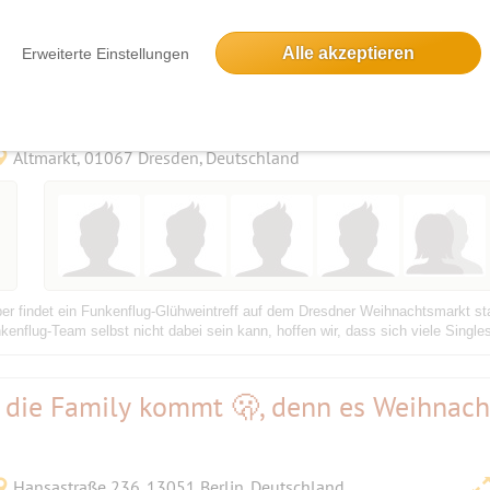
ch dieses Jahr zum Advent wieder zum Konzert von "Intermezzo Vocale Berlin" 
d war sehr beeindruckt von dem Können der Chormitglieder und der Vielfalt ih
Alle akzeptieren
Erweiterte Einstellungen
resdner Striezelmarkt
Altmarkt, 01067 Dresden, Deutschland
er findet ein Funkenflug-Glühweintreff auf dem Dresdner Weihnachtsmarkt stat
flug-Team selbst nicht dabei sein kann, hoffen wir, dass sich viele Singles
 die Family kommt 🫢, denn es Weihnach
Hansastraße 236, 13051 Berlin, Deutschland