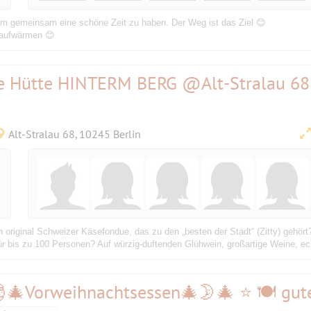
um gemeinsam eine schöne Zeit zu haben. Der Weg ist das Ziel 😊
 aufwärmen 😊
e Hütte HINTERM BERG @Alt-Stralau 68
Alt-Stralau 68, 10245 Berlin
n original Schweizer Käsefondue, das zu den „besten der Stadt“ (Zitty) gehört?
 bis zu 100 Personen? Auf würzig-duftenden Glühwein, großartige Weine, echt
🎅🎄Vorweihnachtsessen🎄🌛🎄 ⭐ 🍽 gut