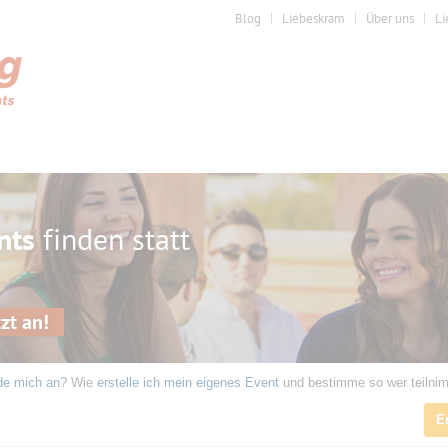
Blog
Liebeskram
Über uns
Li
nts
finden statt
zt an!
de mich an
? Wie
erstelle ich mein eigenes Event
und bestimme so wer teilni
5
E