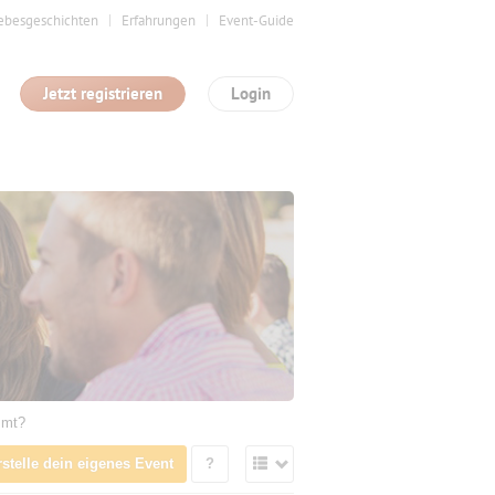
ebesgeschichten
Erfahrungen
Event-Guide
Jetzt registrieren
Login
mmt?
rstelle dein eigenes Event
?