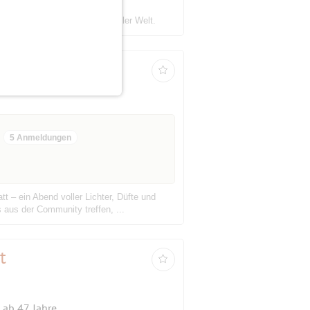
ein.
rer dargebotenen Lieder aus aller Welt.
5 Anmeldungen
t – ein Abend voller Lichter, Düfte und
 aus der Community treffen, ...
t
ab 47 Jahre