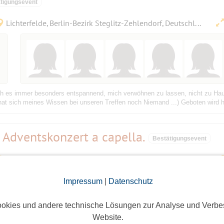
tigungsevent
Lichterfelde, Berlin-Bezirk Steglitz-Zehlendorf, Deutschland
ich es immer besonders entspannend, mich verwöhnen zu lassen, nicht zu Ha
 hat sich meines Wissen bei unseren Treffen noch Niemand ...) Geboten wird h
 Adventskonzert a capella.
Bestätigungsevent
Alt-Lichtenrade 109, 12309 Berlin, Deutschland
Impressum
|
Datenschutz
okies und andere technische Lösungen zur Analyse und Verbe
Website.