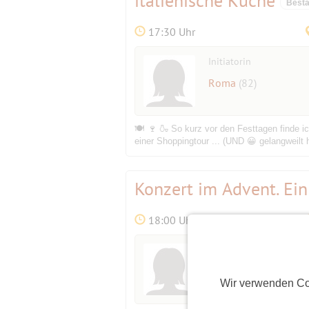
italienische Küche
Bestä
17:30 Uhr
Initiatorin
Roma
(82)
🍽 🍷 🍶 So kurz vor den Festtagen finde 
einer Shoppingtour ... (UND 😀 gelangweilt
Konzert im Advent. Ein
18:00 Uhr
Initiatorin
Fischlein
(73)
Wir verwenden Co