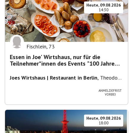
Heute, 09.08.2026
14:30
Fischlein
,
73
Essen in Joe' Wirtshaus, nur für die
Teilnehmer*innen des Events "100 Jahre
Funkturm"
Joes Wirtshaus | Restaurant in Berlin
,
Theodor-
Heuss-Platz 10, 14052 Berlin, U Theodor- Heuss
-Platz
ANMELDEFRIST
VORBEI
Heute, 09.08.2026
18:00