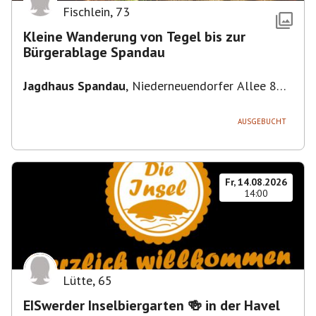
Fischlein
,
73
Kleine Wanderung von Tegel bis zur
Bürgerablage Spandau
Jagdhaus Spandau
,
Niederneuendorfer Allee 80,
13587 Berlin
AUSGEBUCHT
Fr, 14.08.2026
14:00
Lütte
,
65
EISwerder Inselbiergarten 🍻 in der Havel