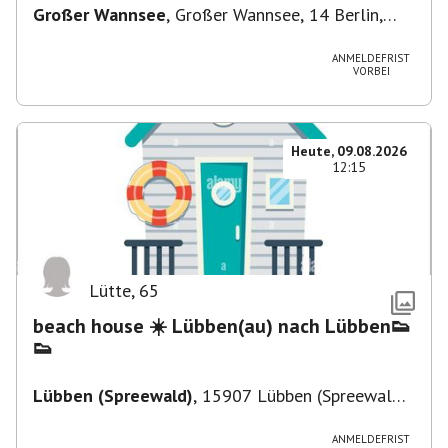
Großer Wannsee
,
Großer Wannsee, 14 Berlin,
Deutschland
ANMELDEFRIST
VORBEI
Heute, 09.08.2026
12:15
Lütte
,
65
beach house ☀️ Lübben(au) nach Lübben👟
👟
Lübben (Spreewald)
,
15907 Lübben (Spreewald),
Deutschland
ANMELDEFRIST