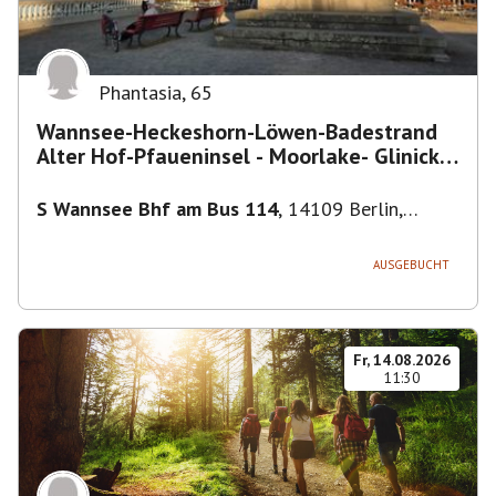
Phantasia
,
65
Wannsee-Heckeshorn-Löwen-Badestrand
Alter Hof-Pfaueninsel - Moorlake- Glinicker
Brücke-
S Wannsee Bhf am Bus 114
,
14109 Berlin,
Deutschland
AUSGEBUCHT
Fr, 14.08.2026
11:30