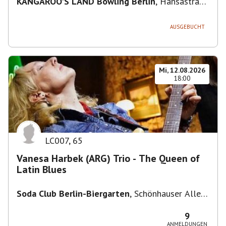
KANGAROO'S LAND Bowling Berlin
,
Hansastraße
236, 13051 Berlin-Bezirk Lichtenberg,
Deutschland
AUSGEBUCHT
Mi, 12.08.2026
18:00
LC007
,
65
Vanesa Harbek (ARG) Trio - The Queen of
Latin Blues
Soda Club Berlin-Biergarten
,
Schönhauser Allee
36, 10435 Berlin, Deutschland
9
ANMELDUNGEN