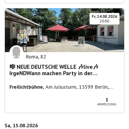
Fr, 14.08.2026
20:00
Roma
,
82
🎼 NEUE DEUTSCHE WELLE 🎶live🎶
IrgeNDWann machen Party in der
Freilichtbühne bis "...die Schule🔥"
Freilichtbühne
,
Am Juliusturm, 13599 Berlin,
Deutschland
1
ANMELDUNG
Sa, 15.08.2026