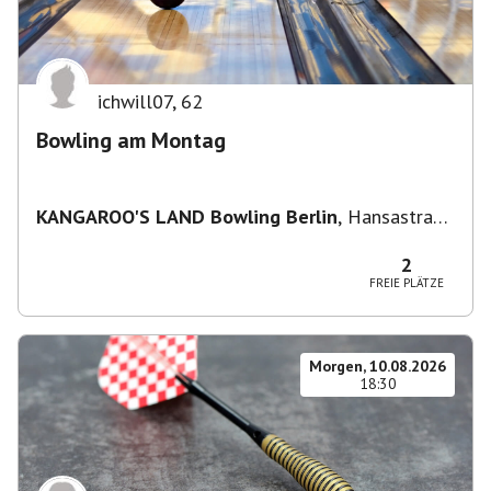
ichwill07
,
62
Bowling am Montag
KANGAROO'S LAND Bowling Berlin
,
Hansastraße
236, 13051 Berlin-Bezirk Lichtenberg,
Deutschland
2
FREIE PLÄTZE
Morgen, 10.08.2026
18:30