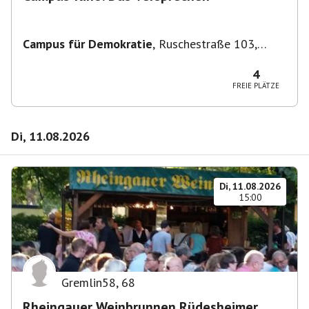
Campus für Demokratie
,
Ruschestraße 103,
10365 Berlin-Bezirk Lichtenberg, Deutschland
4
FREIE PLÄTZE
Di, 11.08.2026
Di, 11.08.2026
15:00
Gremlin58
,
68
Rheingauer Weinbrunnen Rüdesheimer