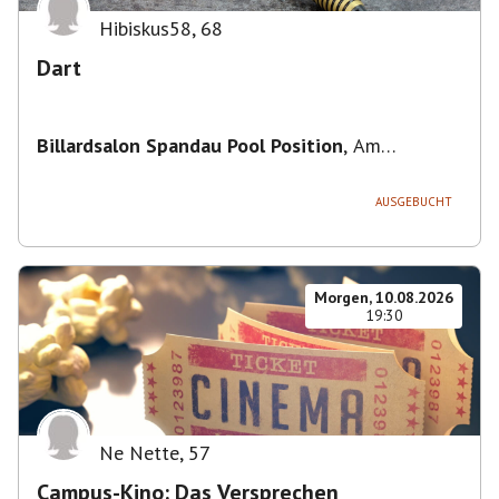
Hibiskus58
,
68
Dart
Billardsalon Spandau Pool Position
,
Am
Juliusturm 31, 13599 Berlin, Deutschland
AUSGEBUCHT
Morgen, 10.08.2026
19:30
Ne Nette
,
57
Campus-Kino: Das Versprechen