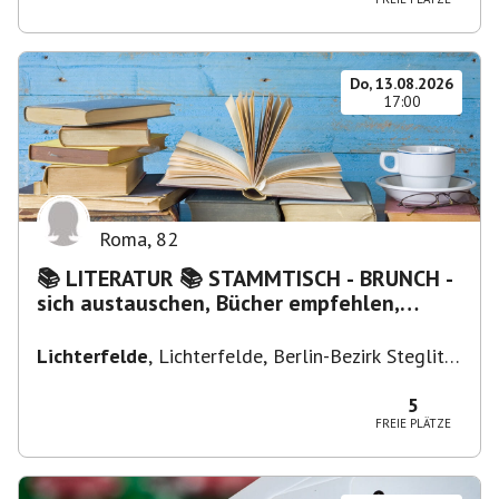
Do, 13.08.2026
17:00
Roma
,
82
📚 LITERATUR 📚 STAMMTISCH - BRUNCH -
sich austauschen, Bücher empfehlen,
Lesen/Vorlesen
Lichterfelde
,
Lichterfelde, Berlin-Bezirk Steglitz-
Zehlendorf, Deutschland
5
FREIE PLÄTZE