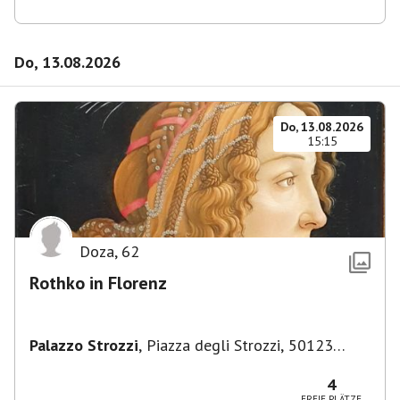
Do, 13.08.2026
Do, 13.08.2026
15:15
Doza
,
62
Rothko in Florenz
Palazzo Strozzi
,
Piazza degli Strozzi, 50123
Firenze FI, Italien
4
FREIE PLÄTZE