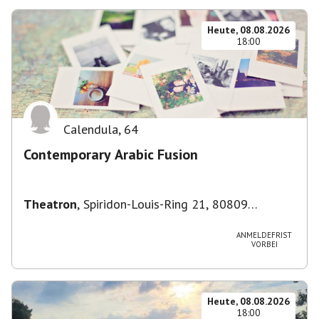
Heute, 08.08.2026
18:00
Calendula
,
64
Contemporary Arabic Fusion
Theatron
,
Spiridon-Louis-Ring 21, 80809
München-Milbertshofen-Am Hart, Deutschland
ANMELDEFRIST
VORBEI
Heute, 08.08.2026
18:00