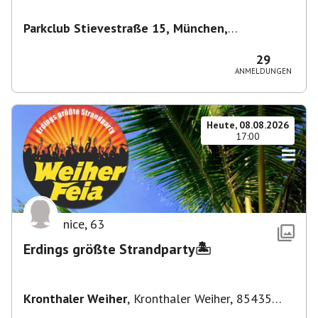
Parkclub Stievestraße 15, München,
Deutschland
,
München
29
ANMELDUNGEN
Heute, 08.08.2026
17:00
nice
,
63
Erdings größte Strandparty🏝️
Kronthaler Weiher
,
Kronthaler Weiher, 85435
Erding