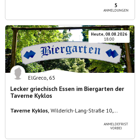
5
ANMELDUNGEN
Heute, 08.08.2026
18:00
ElGreco
,
65
Lecker griechisch Essen im Biergarten der
Taverne Kyklos
Taverne Kyklos
,
Wilderich-Lang-Straße 10,
80634 München-Neuhausen-Nymphenburg,
Deutschland
ANMELDEFRIST
VORBEI