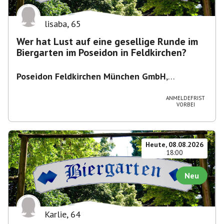
lisaba
,
65
Wer hat Lust auf eine gesellige Runde im
Biergarten im Poseidon in Feldkirchen?
Poseidon Feldkirchen München GmbH
,
Bahnhofstraße 19, 85622 Feldkirchen,
Deutschland
ANMELDEFRIST
VORBEI
Heute, 08.08.2026
18:00
Neu
Karlie
,
64