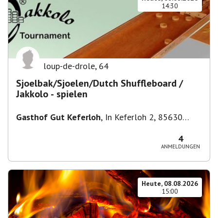
14:30
loup-de-drole
,
64
Sjoelbak/Sjoelen/Dutch Shuffleboard /
Jakkolo - spielen
Gasthof Gut Keferloh
,
In Keferloh 2, 85630
Grasbrunn, Deutschland
4
ANMELDUNGEN
Heute, 08.08.2026
15:00