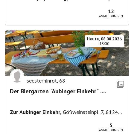
80638 München, Deutschland
,
München
12
ANMELDUNGEN
Heute, 08.08.2026
13:00
seesterninrot
,
68
Der Biergarten "Aubinger Einkehr" ....
Zur Aubinger Einkehr
,
Gößweinsteinpl. 7, 81249
München, Deutschland
5
ANMELDUNGEN