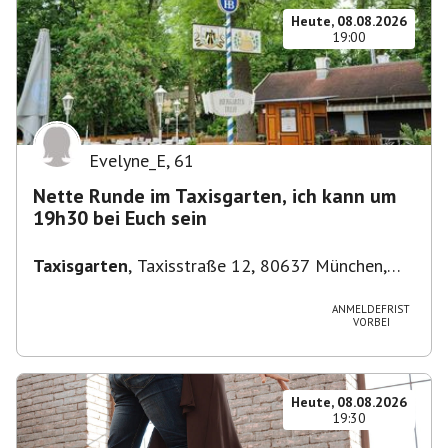
Heute, 08.08.2026
19:00
Evelyne_E
,
61
Nette Runde im Taxisgarten, ich kann um
19h30 bei Euch sein
Taxisgarten
,
Taxisstraße 12, 80637 München,
Germany
ANMELDEFRIST
VORBEI
Heute, 08.08.2026
19:30