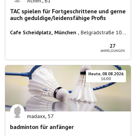
Achim.
,
61
TAC spielen für Fortgeschrittene und gerne
auch geduldige/leidensfähige Profis
Cafe Scheidplatz, München
,
Belgradstraße 104,
80804 München, Deutschland bei U-
Bahnhaltestelle Scheidplatz U2//U3
27
ANMELDUNGEN
Heute, 08.08.2026
16:00
madaxx
,
57
badminton für anfänger