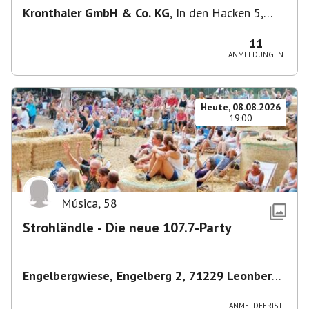
Kronthaler GmbH & Co. KG
,
In den Hacken 5,
85435 Erding, Deutschland
11
ANMELDUNGEN
Heute, 08.08.2026
19:00
Música
,
58
Strohländle - Die neue 107.7-Party
Engelbergwiese, Engelberg 2, 71229 Leonberg,
Deutschland
,
Leonberg
ANMELDEFRIST