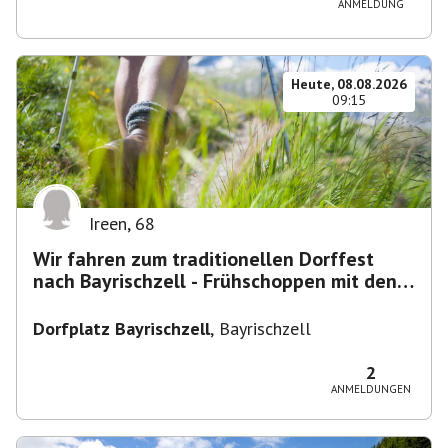
ANMELDUNG
Heute, 08.08.2026
09:15
Ireen
,
68
Wir fahren zum traditionellen Dorffest
nach Bayrischzell - Frühschoppen mit den
Dixielandlern.....
Dorfplatz Bayrischzell
,
Bayrischzell
2
ANMELDUNGEN