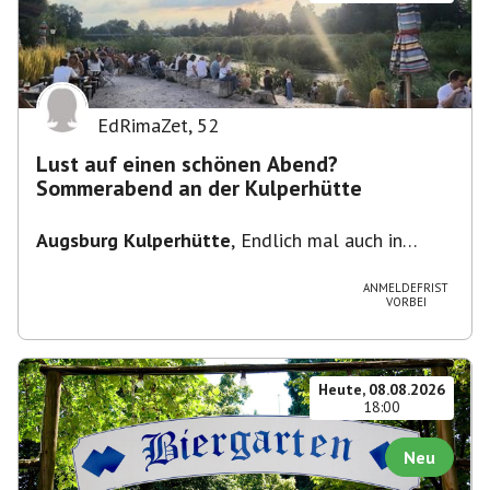
EdRimaZet
,
52
Lust auf einen schönen Abend?
Sommerabend an der Kulperhütte
Augsburg Kulperhütte
,
Endlich mal auch in
Augsburg!!! Pfarrer-Bogner-Straße, 86199
Augsburg
ANMELDEFRIST
VORBEI
Heute, 08.08.2026
18:00
Neu