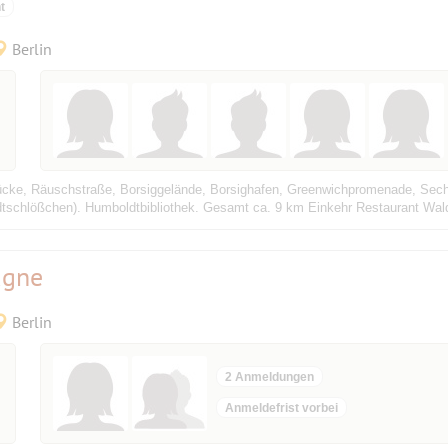
t
Berlin
ke, Räuschstraße, Borsiggelände, Borsighafen, Greenwichpromenade, Sechse
dtschlößchen). Humboldtbibliothek. Gesamt ca. 9 km Einkehr Restaurant Wald
agne
Berlin
2 Anmeldungen
Anmeldefrist vorbei