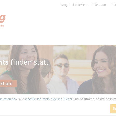
Blog
Liebeskram
Über uns
Li
nts
finden statt
zt an!
de mich an
? Wie
erstelle ich mein eigenes Event
und bestimme so wer teilni
E