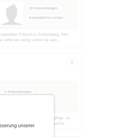
10 Anmeldungen
Anmeldefrist vorbei
zeptablen Preisen in Schöneberg. Alte
ollte ein wenig vorher da sein,...
5 Anmeldungen
sik dieser Gruppe. Die zehnköpfige, zu
 Wilson Pickett, Sam & Dave und Ar...
sserung unserer