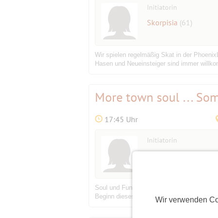
Initiatorin
Skorpisia
(61)
Wir spielen regelmäßig Skat in der Phoeni
Hasen und Neueinsteiger sind immer willkom
More town soul ... So
17:45 Uhr
Initiatorin
Ella66
(59)
Soul und Funk aus den 1960er und -70er Ja
Beginn dieses Jahrtausends gegründete Ber
Wir verwenden Co