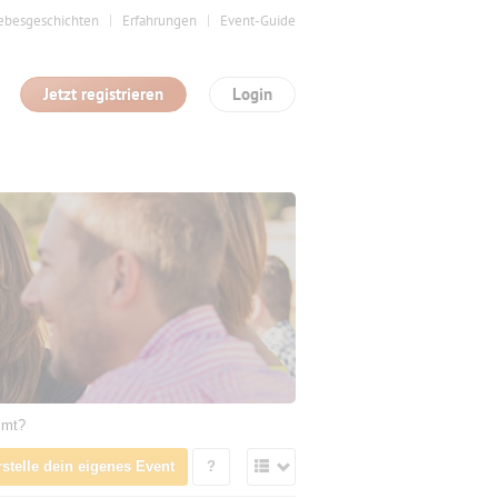
ebesgeschichten
Erfahrungen
Event-Guide
Jetzt registrieren
Login
mmt?
rstelle dein eigenes Event
?