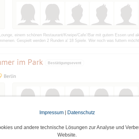
xLounge, einem schönen Restaurant/Kneipe/Cafe‘/Bar mit gutem Essen und ak
menen. Gespielt werden 2 Runden a' 18 Spiele. Wer noch was futtern möchte s
mmer im Park
Bestätigungsevent
Berlin
Impressum
|
Datenschutz
hren mit fünfstimmigem Gesang und fetzigen Bläsersätzen bestimmen die Mu
liner Band bietet mit ihrer Show eine Hommage an Größen wie Otis Redding,
okies und andere technische Lösungen zur Analyse und Verbe
Website.