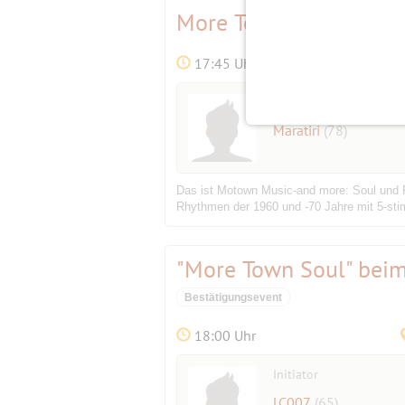
More Town Soul -- Soul
17:45 Uhr
Initiator
Maratiri
(78)
Das ist Motown Music-and more: Soul und F
Rhythmen der 1960 und -70 Jahre mit 5-sti
"More Town Soul" bei
Bestätigungsevent
18:00 Uhr
Initiator
LC007
(65)