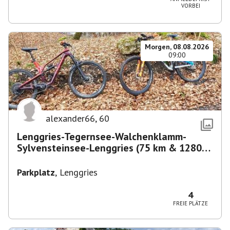
VORBEI
Morgen, 08.08.2026
09:00
alexander66
,
60
Lenggries-Tegernsee-Walchenklamm-
Sylvensteinsee-Lenggries (75 km & 1280
hm)
Parkplatz
,
Lenggries
4
FREIE PLÄTZE