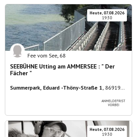
Heute, 07.08.2026
19:30
Fee vom See
,
68
SEEBÜHNE Utting am AMMERSEE : " Der
Fächer "
Summerpark, Eduard -Thöny-Straße 1
,
86919
Utting am Ammersee, Deutschland
ANMELDEFRIST
VORBEI
Heute, 07.08.2026
19:30