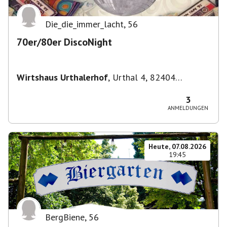
Die_die_immer_lacht
,
56
70er/80er DiscoNight
Wirtshaus Urthalerhof
,
Urthal 4, 82404
Sindelsdorf-Urthal, Deutschland
3
ANMELDUNGEN
Heute, 07.08.2026
19:45
BergBiene
,
56