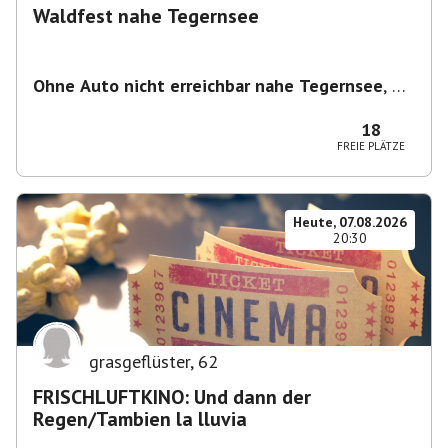
Waldfest nahe Tegernsee
Ohne Auto nicht erreichbar nahe Tegernsee
,
1
Woche vorher seht ihr den Treffpunkt über die
Pinnwand
18
FREIE PLÄTZE
Heute, 07.08.2026
20:30
grasgeflüster
,
62
FRISCHLUFTKINO: Und dann der
Regen/Tambien la lluvia