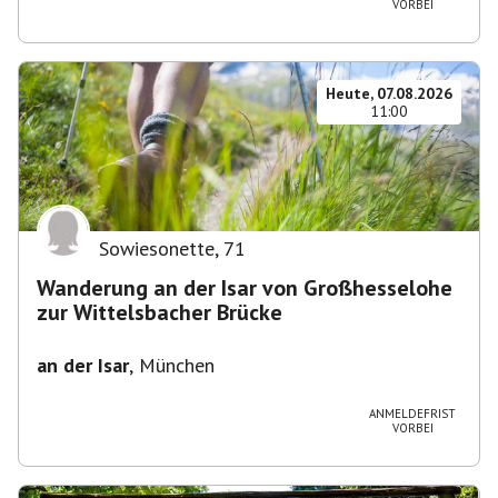
VORBEI
Heute, 07.08.2026
11:00
Sowiesonette
,
71
Wanderung an der Isar von Großhesselohe
zur Wittelsbacher Brücke
an der Isar
,
München
ANMELDEFRIST
VORBEI