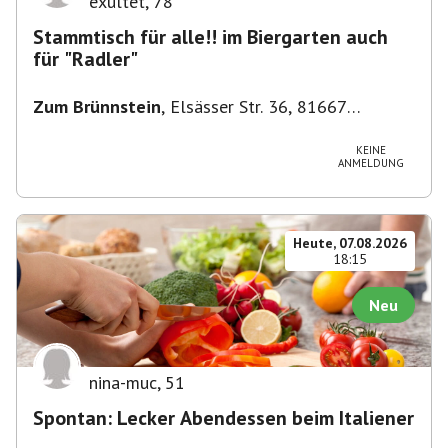
exultet
,
78
Stammtisch für alle!! im Biergarten auch
für "Radler"
Zum Brünnstein
,
Elsässer Str. 36, 81667
München-Au-Haidhausen, Deutschland
KEINE
ANMELDUNG
Heute, 07.08.2026
18:15
Neu
nina-muc
,
51
Spontan: Lecker Abendessen beim Italiener