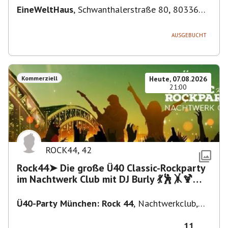
EineWeltHaus
,
Schwanthalerstraße 80, 80336
München-Ludwigsvorstadt-Isarvorstadt,
Deutschland
AUSGEBUCHT
Kommerziell
Heute, 07.08.2026
21:00
ROCK44
,
42
Rock44➤ Die große Ü40 Classic-Rockparty
im Nachtwerk Club mit DJ Burly 💃🕺🤸🍹🍻
»TISCHE RESERVIERT
Ü40-Party München: Rock 44
,
Nachtwerkclub,
Landsberger Str. 185, 80687 München,
Deutschland
11