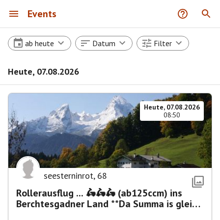
Events
ab heute
Datum
Filter
Heute, 07.08.2026
Heute, 07.08.2026
08:50
seesterninrot
,
68
Rollerausflug ... 🛵🛵🛵 (ab125ccm) ins
Berchtesgadner Land **Da Summa is glei
umma**