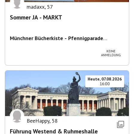
madaxx
,
57
Sommer JA - MARKT
Münchner Bücherkiste - Pfennigparade
ChancenWerk GmbH
,
Hanauer Str. 85A, 80993
München-Moosach, Deutschland
KEINE
ANMELDUNG
Heute, 07.08.2026
16:00
BeeHappy
,
58
Führung Westend & Ruhmeshalle