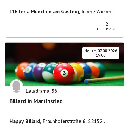
L'Osteria München am Gasteig
,
Innere Wiener
Straße 2, 81667 München, Deutschland
2
FREIE PLÄTZE
Heute, 07.08.2026
19:00
Laladrama
,
58
Billard in Martinsried
Happy Billard
,
Fraunhoferstraße 6, 82152
Planegg, Deutschland