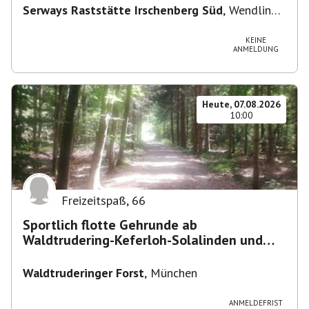
Serways Raststätte Irschenberg Süd
,
Wendling
12, 83737 Irschenberg, Deutschland
KEINE
ANMELDUNG
Heute, 07.08.2026
10:00
Freizeitspaß
,
66
Sportlich flotte Gehrunde ab
Waldtrudering-Keferloh-Solalinden und
zurück
Waldtruderinger Forst
,
München
ANMELDEFRIST