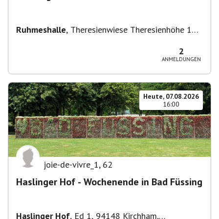
Ruhmeshalle
,
Theresienwiese Theresienhöhe 16,
Theresienhöhe 16, 80339 München, Deutschland
2
ANMELDUNGEN
Heute, 07.08.2026
16:00
joie-de-vivre_1
,
62
Haslinger Hof - Wochenende in Bad Füssing
Haslinger Hof
,
Ed 1, 94148 Kirchham,