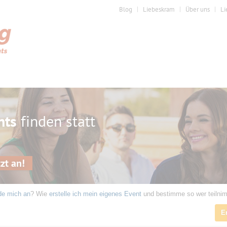
Blog
Liebeskram
Über uns
Li
nts
finden statt
zt an!
de mich an
? Wie
erstelle ich mein eigenes Event
und bestimme so wer teilni
E