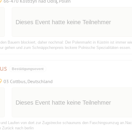
66-470 Kostrzyn nad Odrą, Polen
Dieses Event hatte keine Teilnehmer
en Bauern blockiert, daher nochmal: Der Polenmarkt in Küstrin ist immer wied
seur gehen und zum Schnäppchenpreis leckere Polnische Spezialitäten essen.
us
Bestätigungsevent
03 Cottbus, Deutschland
Dieses Event hatte keine Teilnehmer
 und Laufen von dort zur Zugstrecke schaununs den Faschingsumzug an.Nac
 Zurück nach berlin