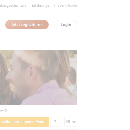
ebesgeschichten
Erfahrungen
Event-Guide
Jetzt registrieren
Login
mmt?
rstelle dein eigenes Event
?