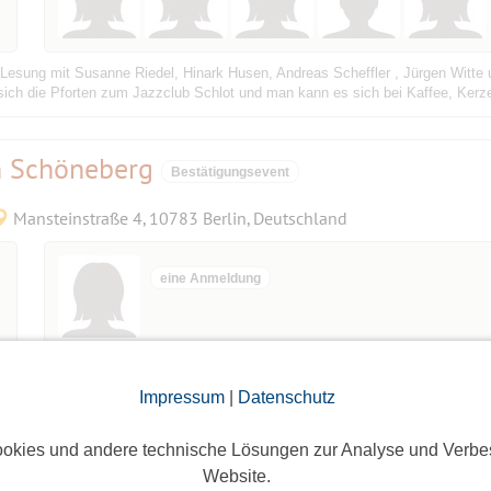
 Lesung mit Susanne Riedel, Hinark Husen, Andreas Scheffler , Jürgen Witte
ich die Pforten zum Jazzclub Schlot und man kann es sich bei Kaffee, Kerzen
in Schöneberg
Bestätigungsevent
Mansteinstraße 4, 10783 Berlin, Deutschland
eine Anmeldung
ld.
mmen.
Impressum
|
Datenschutz
okies und andere technische Lösungen zur Analyse und Verbe
Website.