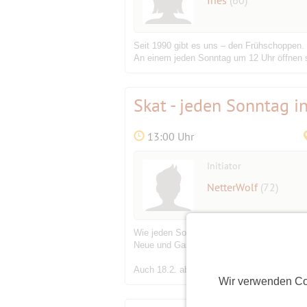
Seit 1990 gibt es uns – den Frühschoppen.
An einem jeden Sonntag um 12 Uhr öffnen s
Skat - jeden Sonntag 
13:00 Uhr
Initiator
NetterWolf
(72)
Wie jeden Sonntag mit Freude und ohne Ge
Neue und GastspelerInnen herzlich willko
Auch 18.2. aber da bin ich mal im Schlot.
Wir verwenden Co