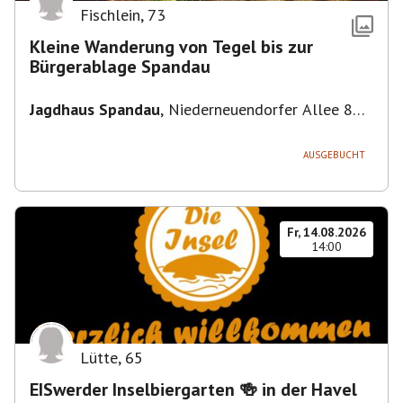
Fischlein
,
73
Kleine Wanderung von Tegel bis zur
Bürgerablage Spandau
Jagdhaus Spandau
,
Niederneuendorfer Allee 80,
13587 Berlin
AUSGEBUCHT
Fr, 14.08.2026
14:00
Lütte
,
65
EISwerder Inselbiergarten 🍻 in der Havel