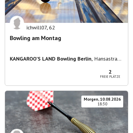
ichwill07
,
62
Bowling am Montag
KANGAROO'S LAND Bowling Berlin
,
Hansastraße
236, 13051 Berlin-Bezirk Lichtenberg,
Deutschland
2
FREIE PLÄTZE
Morgen, 10.08.2026
18:30