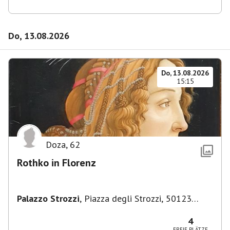
Do, 13.08.2026
Do, 13.08.2026
15:15
Doza
,
62
Rothko in Florenz
Palazzo Strozzi
,
Piazza degli Strozzi, 50123
Firenze FI, Italien
4
FREIE PLÄTZE