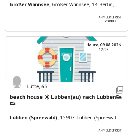
Großer Wannsee
,
Großer Wannsee, 14 Berlin,
Deutschland
ANMELDEFRIST
VORBEI
Heute, 09.08.2026
12:15
Lütte
,
65
beach house ☀️ Lübben(au) nach Lübben👟
👟
Lübben (Spreewald)
,
15907 Lübben (Spreewald),
Deutschland
ANMELDEFRIST