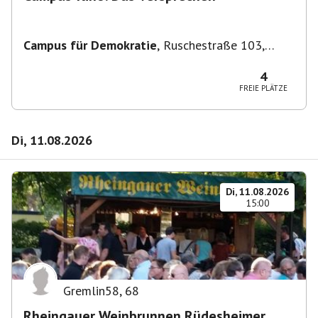
Campus für Demokratie
,
Ruschestraße 103,
10365 Berlin-Bezirk Lichtenberg, Deutschland
4
FREIE PLÄTZE
Di, 11.08.2026
Di, 11.08.2026
15:00
Gremlin58
,
68
Rheingauer Weinbrunnen Rüdesheimer