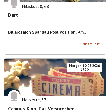
Hibiskus58
,
68
Dart
Billardsalon Spandau Pool Position
,
Am
Juliusturm 31, 13599 Berlin, Deutschland
AUSGEBUCHT
Morgen, 10.08.2026
19:30
Ne Nette
,
57
Campus-Kino: Das Versprechen