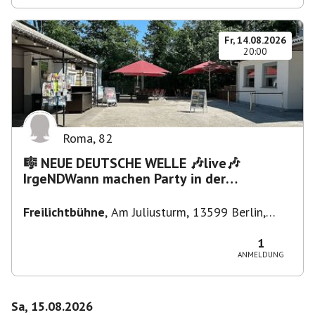
Fr, 14.08.2026
20:00
Roma
,
82
🎼 NEUE DEUTSCHE WELLE 🎶live🎶
IrgeNDWann machen Party in der
Freilichtbühne bis "...die Schule🔥"
Freilichtbühne
,
Am Juliusturm, 13599 Berlin,
Deutschland
1
ANMELDUNG
Sa, 15.08.2026