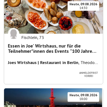
Heute, 09.08.2026
14:30
Fischlein
,
73
Essen in Joe' Wirtshaus, nur für die
Teilnehmer*innen des Events "100 Jahre
Funkturm"
Joes Wirtshaus | Restaurant in Berlin
,
Theodor-
Heuss-Platz 10, 14052 Berlin, U Theodor- Heuss
-Platz
ANMELDEFRIST
VORBEI
Heute, 09.08.2026
18:00