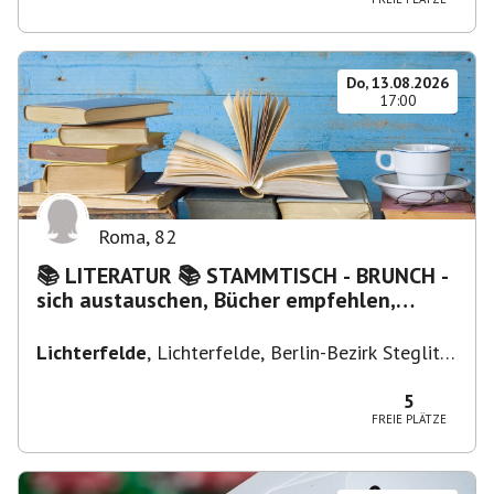
Do, 13.08.2026
17:00
Roma
,
82
📚 LITERATUR 📚 STAMMTISCH - BRUNCH -
sich austauschen, Bücher empfehlen,
Lesen/Vorlesen
Lichterfelde
,
Lichterfelde, Berlin-Bezirk Steglitz-
Zehlendorf, Deutschland
5
FREIE PLÄTZE