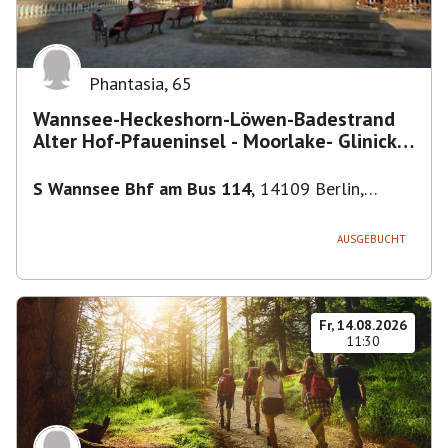
Phantasia
,
65
Wannsee-Heckeshorn-Löwen-Badestrand
Alter Hof-Pfaueninsel - Moorlake- Glinicker
Brücke-
S Wannsee Bhf am Bus 114
,
14109 Berlin,
Deutschland
AUSGEBUCHT
Fr, 14.08.2026
11:30