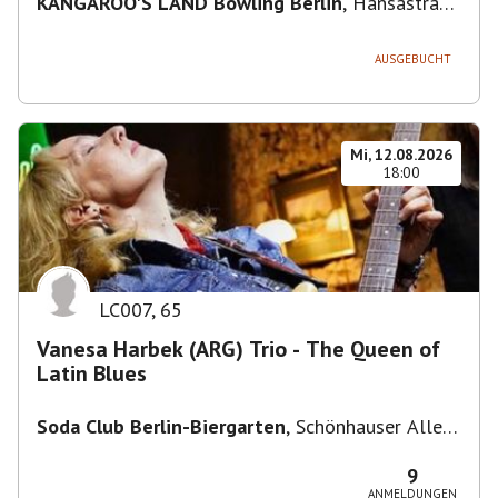
KANGAROO'S LAND Bowling Berlin
,
Hansastraße
236, 13051 Berlin-Bezirk Lichtenberg,
Deutschland
AUSGEBUCHT
Mi, 12.08.2026
18:00
LC007
,
65
Vanesa Harbek (ARG) Trio - The Queen of
Latin Blues
Soda Club Berlin-Biergarten
,
Schönhauser Allee
36, 10435 Berlin, Deutschland
9
ANMELDUNGEN