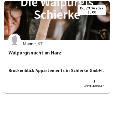
Do, 29.04.2027
15:00
Manne
,
67
Walpurgisnacht im Harz
Brockenblick Appartements in Schierke GmbH
& Co. KG
,
Alte Wernigeröder Str. 1, 38879
Wernigerode, Deutschland
5
ANMELDUNGEN