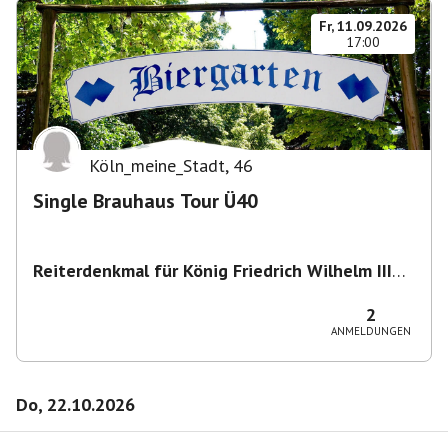
Fr, 11.09.2026
17:00
Köln_meine_Stadt
,
46
Single Brauhaus Tour Ü40
Reiterdenkmal für König Friedrich Wilhelm III
von Preußen
,
Heumarkt 43, 50667 Köln,
Deutschland
2
ANMELDUNGEN
Do, 22.10.2026