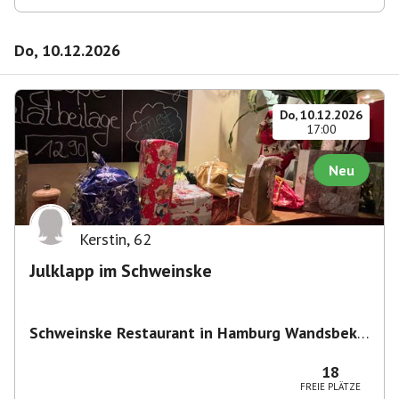
Do, 10.12.2026
Do, 10.12.2026
17:00
Neu
Kerstin
,
62
Julklapp im Schweinske
Schweinske Restaurant in Hamburg Wandsbek -
Schnitzel, Burger & Frühstück
,
Wandsbeker
Marktstraße 149/151, 22041 Hamburg,
18
Deutschland
FREIE PLÄTZE