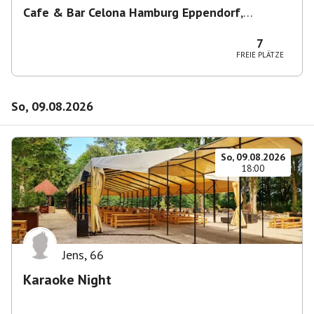
Cafe & Bar Celona Hamburg Eppendorf
,
Lenhartzstraße 1-5, 20249 Hamburg-Nord,
Deutschland
7
FREIE PLÄTZE
So, 09.08.2026
So, 09.08.2026
18:00
Jens
,
66
Karaoke Night