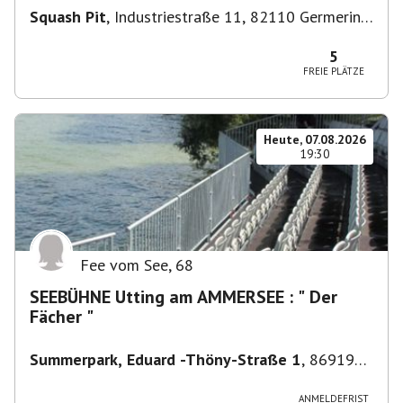
Squash Pit
,
Industriestraße 11, 82110 Germering,
Deutschland
5
FREIE PLÄTZE
Heute, 07.08.2026
19:30
Fee vom See
,
68
SEEBÜHNE Utting am AMMERSEE : " Der
Fächer "
Summerpark, Eduard -Thöny-Straße 1
,
86919
Utting am Ammersee, Deutschland
ANMELDEFRIST