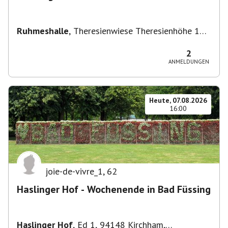
Ruhmeshalle
,
Theresienwiese Theresienhöhe 16,
Theresienhöhe 16, 80339 München, Deutschland
2
ANMELDUNGEN
Heute, 07.08.2026
16:00
joie-de-vivre_1
,
62
Haslinger Hof - Wochenende in Bad Füssing
Haslinger Hof
,
Ed 1, 94148 Kirchham,