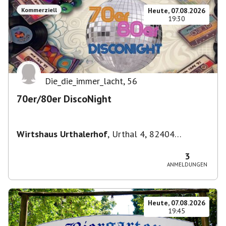
Kommerziell
Heute, 07.08.2026
19:30
Die_die_immer_lacht
,
56
70er/80er DiscoNight
Wirtshaus Urthalerhof
,
Urthal 4, 82404
Sindelsdorf-Urthal, Deutschland
3
ANMELDUNGEN
Heute, 07.08.2026
19:45