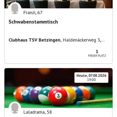
Franzi
,
67
Schwabenstammtisch
Clubhaus TSV Betzingen
,
Haldenäckerweg 3,
72770 Reutlingen-Betzingen, Deutschland
1
FREIER PLATZ
Heute, 07.08.2026
19:00
Laladrama
,
58