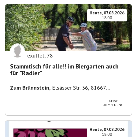
Heute, 07.08.2026
18:00
exultet
,
78
Stammtisch für alle!! im Biergarten auch
für "Radler"
Zum Brünnstein
,
Elsässer Str. 36, 81667
München-Au-Haidhausen, Deutschland
KEINE
ANMELDUNG
Heute, 07.08.2026
18:00