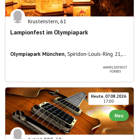
Krustenstern
,
61
Lampionfest im Olympiapark
Olympiapark München
,
Spiridon-Louis-Ring 21,
80809 München, Deutschland
ANMELDEFRIST
VORBEI
Heute, 07.08.2026
17:00
Neu