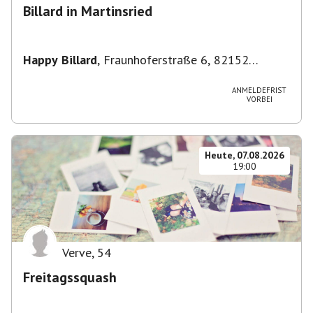
Billard in Martinsried
Happy Billard
,
Fraunhoferstraße 6, 82152
Planegg, Deutschland
ANMELDEFRIST
VORBEI
Heute, 07.08.2026
19:00
Verve
,
54
Freitagssquash