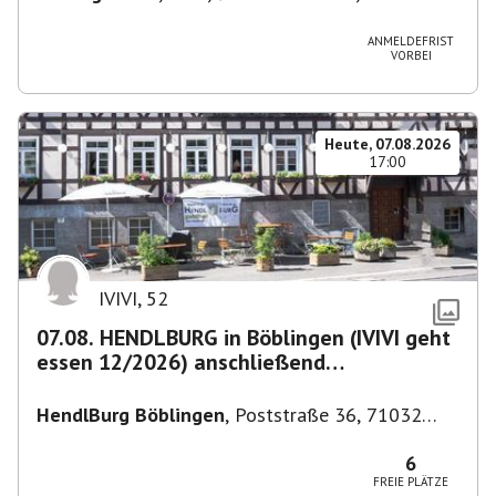
Deutschland
ANMELDEFRIST
VORBEI
Heute, 07.08.2026
17:00
IVIVI
,
52
07.08. HENDLBURG in Böblingen (IVIVI geht
essen 12/2026) anschließend
SPIELEABEND
HendlBurg Böblingen
,
Poststraße 36, 71032
Böblingen, Deutschland
6
FREIE PLÄTZE