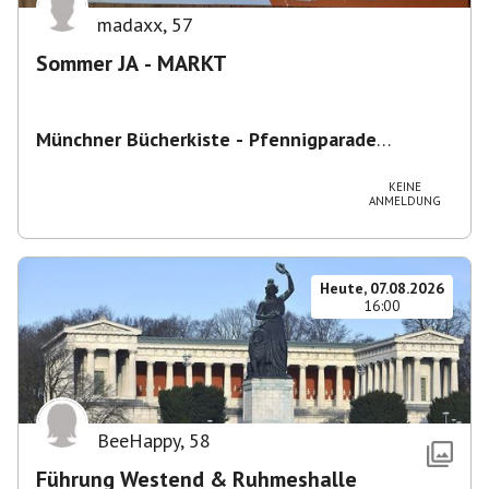
madaxx
,
57
Sommer JA - MARKT
Münchner Bücherkiste - Pfennigparade
ChancenWerk GmbH
,
Hanauer Str. 85A, 80993
München-Moosach, Deutschland
KEINE
ANMELDUNG
Heute, 07.08.2026
16:00
BeeHappy
,
58
Führung Westend & Ruhmeshalle