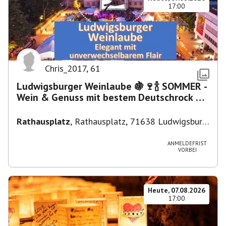
17:00
Chris_2017
,
61
Ludwigsburger Weinlaube 🍇🍷🍾 SOMMER -
Wein & Genuss mit bestem Deutschrock 🎼
🎤 🎷 🎸
Rathausplatz
,
Rathausplatz, 71638 Ludwigsburg,
Deutschland
ANMELDEFRIST
VORBEI
Heute, 07.08.2026
17:00