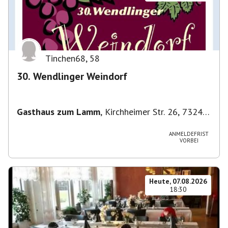
Tinchen68
,
58
30. Wendlinger Weindorf
Gasthaus zum Lamm
,
Kirchheimer Str. 26, 73240
Wendlingen am Neckar, Deutschland
ANMELDEFRIST
VORBEI
Heute, 07.08.2026
18:30