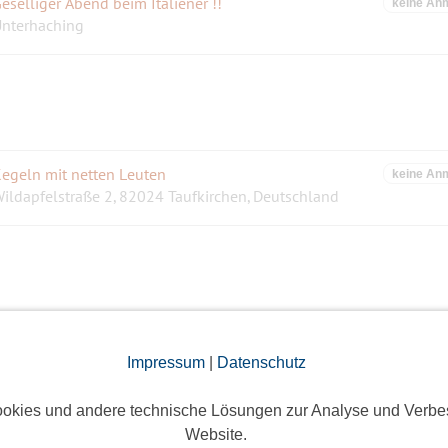
eselliger Abend beim Italiener !!
keine An
nterhaching
egeln mit netten Leuten
keine An
ildapfelstraße 2, 82024 Taufkirchen, Deutschland
oller Westernabend mit Livemusik mit Rock`n Rodeo
keine An
Impressum
|
Datenschutz
Schneeglöckchenstraße 89b, 80995 München, Deutschland
okies und andere technische Lösungen zur Analyse und Verbe
Website.