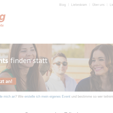
Blog
Liebeskram
Über uns
Li
nts
finden statt
zt an!
de mich an
? Wie
erstelle ich mein eigenes Event
und bestimme so wer teilni