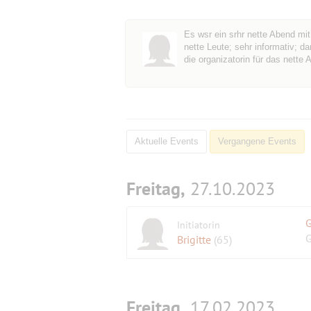
Es wsr ein srhr nette Abend mit
nette Leute; sehr informativ; d
die organizatorin für das nette A
Aktuelle Events
Vergangene Events
Freitag,
27.10.2023
G
Initiatorin
G
Brigitte
(65)
Freitag,
17.02.2023