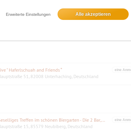
Alle akzeptieren
Erweiterte Einstellungen
riechischer Abend mit netten Leuten !!
eine Anm
Rosenheimer Landstraße 88, 85521 Ottobrunn, Deutschland
ive " Haferlschuah and Friends “
eine Anm
auptstraße 51, 82008 Unterhaching, Deutschland
Geselliges Treffen im schönen Biergarten - Die 2 Bar,Restaurant, Neubiberg
eine Anm
auptstraße 15, 85579 Neubiberg, Deutschland