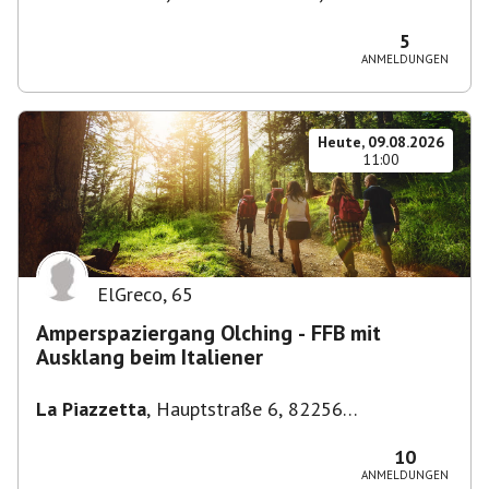
Stuttgart-Bad Cannstatt, Deutschland
5
ANMELDUNGEN
Heute, 09.08.2026
11:00
ElGreco
,
65
Amperspaziergang Olching - FFB mit
Ausklang beim Italiener
La Piazzetta
,
Hauptstraße 6, 82256
Fürstenfeldbruck, Deutschland
10
ANMELDUNGEN