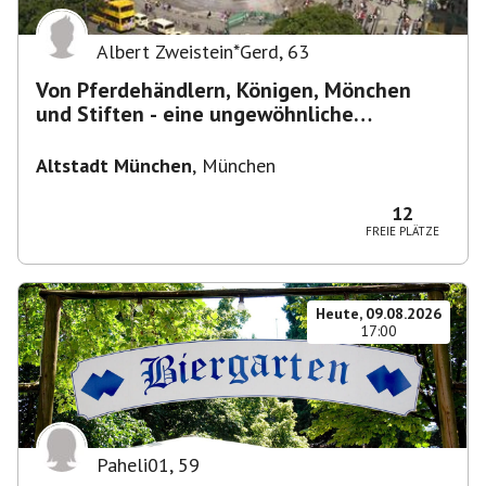
Albert Zweistein*Gerd
,
63
Von Pferdehändlern, Königen, Mönchen
und Stiften - eine ungewöhnliche
Stadtführung
Altstadt München
,
München
12
FREIE PLÄTZE
Heute, 09.08.2026
17:00
Paheli01
,
59