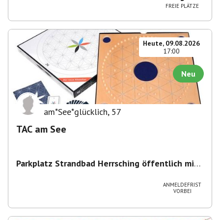
FREIE PLÄTZE
Heute, 09.08.2026
17:00
Neu
am*See*glücklich
,
57
TAC am See
Parkplatz Strandbad Herrsching öffentlich mit
Parkschein
,
Parkplatz, Keramikstraße 1-3, 82211
Herrsching am Ammersee, Deutschland
ANMELDEFRIST
VORBEI