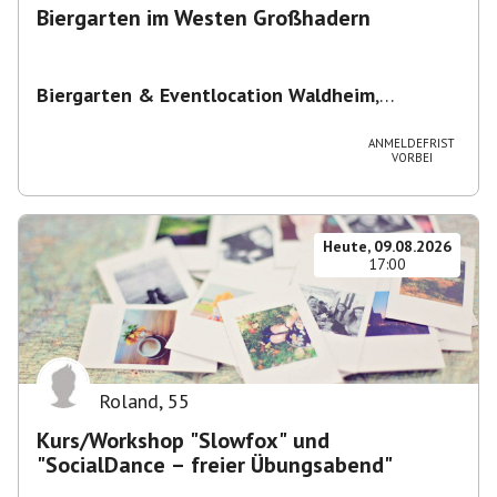
Biergarten im Westen Großhadern
Biergarten & Eventlocation Waldheim
,
Waldheim 1, 81377 München, Deutschland
ANMELDEFRIST
VORBEI
Heute, 09.08.2026
17:00
Roland
,
55
Kurs/Workshop "Slowfox" und
"SocialDance – freier Übungsabend"