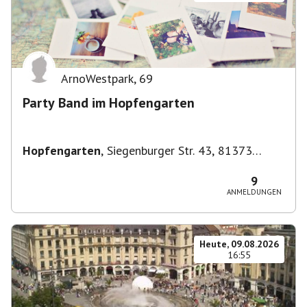
ArnoWestpark
,
69
Party Band im Hopfengarten
Hopfengarten
,
Siegenburger Str. 43, 81373
München-Sendling-Westpark, Deutschland
9
ANMELDUNGEN
Heute, 09.08.2026
16:55