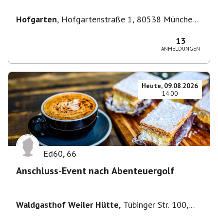
Hofgarten
,
Hofgartenstraße 1, 80538 München,
Deutschland
13
ANMELDUNGEN
Heute, 09.08.2026
14:00
Ed60
,
66
Anschluss-Event nach Abenteuergolf
Waldgasthof Weiler Hütte
,
Tübinger Str. 100,
71093 Weil im Schönbuch, Deutschland