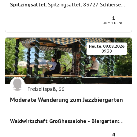
Spitzingsattel
,
Spitzingsattel, 83727 Schliersee,
Deutschland
1
ANMELDUNG
Heute, 09.08.2026
09:30
Freizeitspaß
,
66
Moderate Wanderung zum Jazzbiergarten
Waldwirtschaft Großhesselohe - Biergarten:
täglich bei schönem Wetter ab 10:00 Uhr -
Restaurant : Mo & Di Ruhetag
,
Georg-Kalb-
4