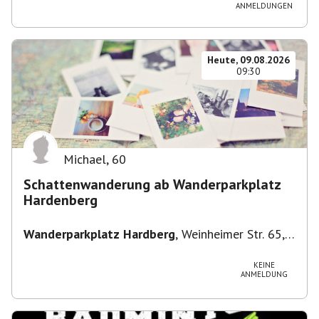
Straße 3, 82049 Pullach im Isartal-
ANMELDUNGEN
Großhesselohe, Deutschland
Heute, 09.08.2026
09:30
Michael
,
60
Schattenwanderung ab Wanderparkplatz
Hardenberg
Wanderparkplatz Hardberg
,
Weinheimer Str. 65,
69483 Wald-Michelbach, Deutschland
KEINE
ANMELDUNG