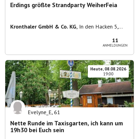
Erdings größte Strandparty WeiherFeia
Kronthaler GmbH & Co. KG
,
In den Hacken 5,
85435 Erding, Deutschland
11
ANMELDUNGEN
Heute, 08.08.2026
19:00
Evelyne_E
,
61
Nette Runde im Taxisgarten, ich kann um
19h30 bei Euch sein