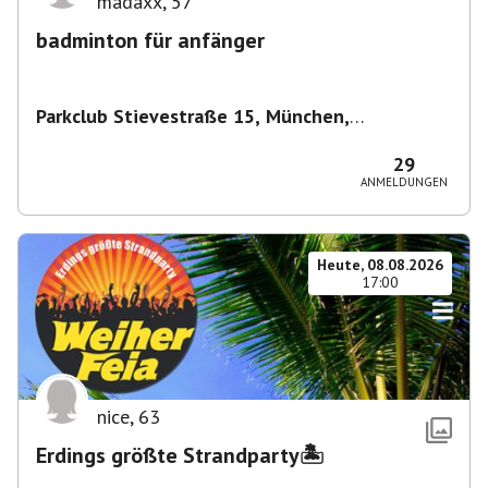
madaxx
,
57
badminton für anfänger
Parkclub Stievestraße 15, München,
Deutschland
,
München
29
ANMELDUNGEN
Heute, 08.08.2026
17:00
nice
,
63
Erdings größte Strandparty🏝️