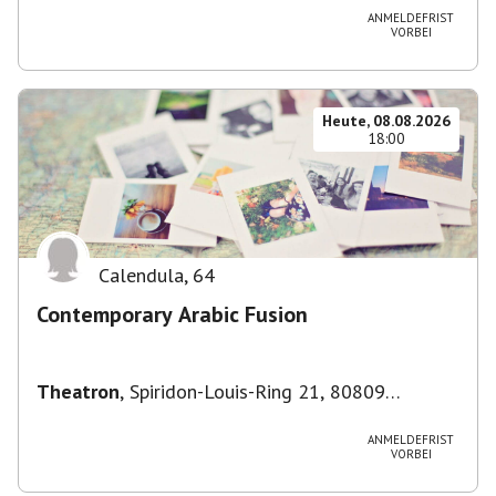
Deutschland
ANMELDEFRIST
VORBEI
Heute, 08.08.2026
18:00
Calendula
,
64
Contemporary Arabic Fusion
Theatron
,
Spiridon-Louis-Ring 21, 80809
München-Milbertshofen-Am Hart, Deutschland
ANMELDEFRIST
VORBEI