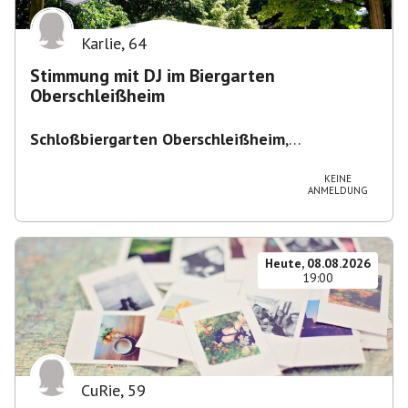
Karlie
,
64
Stimmung mit DJ im Biergarten
Oberschleißheim
Schloßbiergarten Oberschleißheim
,
Maximilianshof 2, 85764 Oberschleißheim,
Deutschland
KEINE
ANMELDUNG
Heute, 08.08.2026
19:00
CuRie
,
59