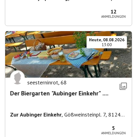
80638 München, Deutschland
,
München
12
ANMELDUNGEN
Heute, 08.08.2026
13:00
seesterninrot
,
68
Der Biergarten "Aubinger Einkehr" ....
Zur Aubinger Einkehr
,
Gößweinsteinpl. 7, 81249
München, Deutschland
5
ANMELDUNGEN