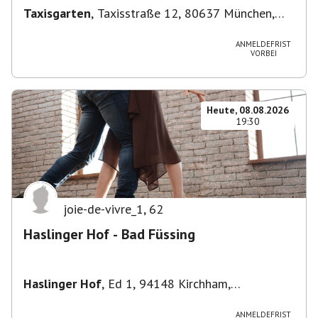
Taxisgarten
,
Taxisstraße 12, 80637 München,
Germany
ANMELDEFRIST
VORBEI
Heute, 08.08.2026
19:30
joie-de-vivre_1
,
62
Haslinger Hof - Bad Füssing
Haslinger Hof
,
Ed 1, 94148 Kirchham,
Deutschland
ANMELDEFRIST