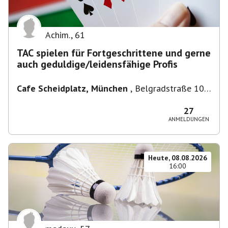
Achim.
,
61
TAC spielen für Fortgeschrittene und gerne
auch geduldige/leidensfähige Profis
Cafe Scheidplatz, München
,
Belgradstraße 104,
80804 München, Deutschland bei U-
Bahnhaltestelle Scheidplatz U2//U3
27
ANMELDUNGEN
Heute, 08.08.2026
16:00