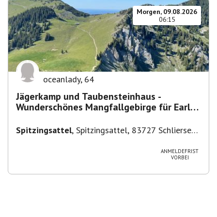
Morgen, 09.08.2026
06:15
oceanlady
,
64
Jägerkamp und Taubensteinhaus -
Wunderschönes Mangfallgebirge für Early
Birds
Spitzingsattel
,
Spitzingsattel, 83727 Schliersee,
Deutschland
ANMELDEFRIST
VORBEI