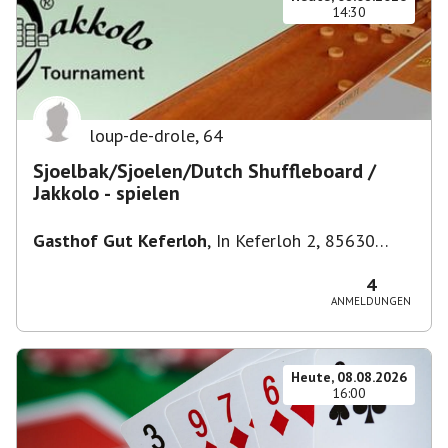
14:30
loup-de-drole
,
64
Sjoelbak/Sjoelen/Dutch Shuffleboard /
Jakkolo - spielen
Gasthof Gut Keferloh
,
In Keferloh 2, 85630
Grasbrunn, Deutschland
4
ANMELDUNGEN
Heute, 08.08.2026
16:00