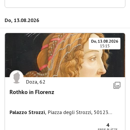
Do, 13.08.2026
Do, 13.08.2026
15:15
Doza
,
62
Rothko in Florenz
Palazzo Strozzi
,
Piazza degli Strozzi, 50123
Firenze FI, Italien
4
FREIE PLÄTZE