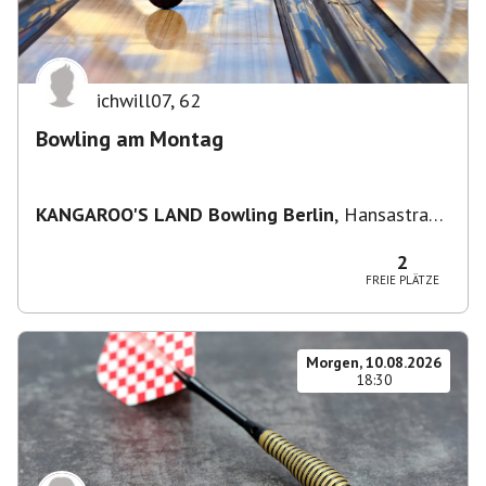
ichwill07
,
62
Bowling am Montag
KANGAROO'S LAND Bowling Berlin
,
Hansastraße
236, 13051 Berlin-Bezirk Lichtenberg,
Deutschland
2
FREIE PLÄTZE
Morgen, 10.08.2026
18:30