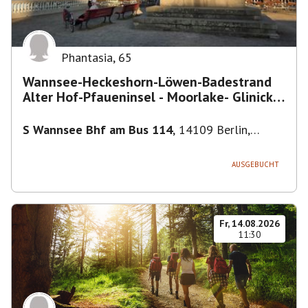
Phantasia
,
65
Wannsee-Heckeshorn-Löwen-Badestrand
Alter Hof-Pfaueninsel - Moorlake- Glinicker
Brücke-
S Wannsee Bhf am Bus 114
,
14109 Berlin,
Deutschland
AUSGEBUCHT
Fr, 14.08.2026
11:30