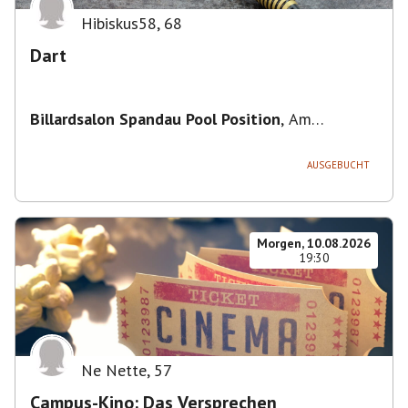
Hibiskus58
,
68
Dart
Billardsalon Spandau Pool Position
,
Am
Juliusturm 31, 13599 Berlin, Deutschland
AUSGEBUCHT
Morgen, 10.08.2026
19:30
Ne Nette
,
57
Campus-Kino: Das Versprechen