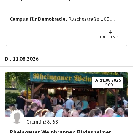
Campus für Demokratie
,
Ruschestraße 103,
10365 Berlin-Bezirk Lichtenberg, Deutschland
4
FREIE PLÄTZE
Di, 11.08.2026
Di, 11.08.2026
15:00
Gremlin58
,
68
Rheingauer Weinbrunnen Rüdesheimer