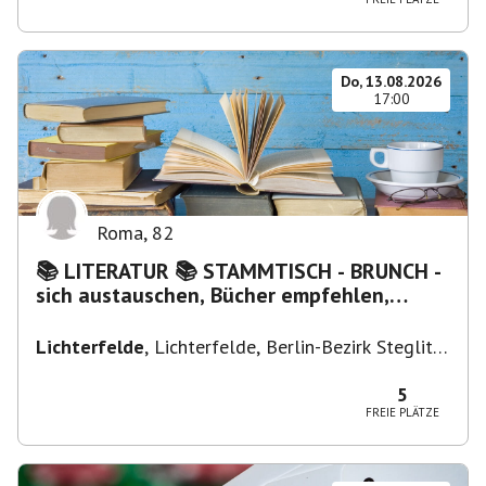
Do, 13.08.2026
17:00
Roma
,
82
📚 LITERATUR 📚 STAMMTISCH - BRUNCH -
sich austauschen, Bücher empfehlen,
Lesen/Vorlesen
Lichterfelde
,
Lichterfelde, Berlin-Bezirk Steglitz-
Zehlendorf, Deutschland
5
FREIE PLÄTZE