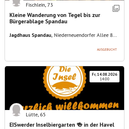
Fischlein
,
73
Kleine Wanderung von Tegel bis zur
Bürgerablage Spandau
Jagdhaus Spandau
,
Niederneuendorfer Allee 80,
13587 Berlin
AUSGEBUCHT
Fr, 14.08.2026
14:00
Lütte
,
65
EISwerder Inselbiergarten 🍻 in der Havel