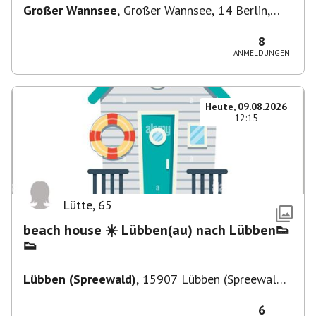
Großer Wannsee
,
Großer Wannsee, 14 Berlin,
Deutschland
8
ANMELDUNGEN
Heute, 09.08.2026
12:15
Lütte
,
65
beach house ☀️ Lübben(au) nach Lübben👟
👟
Lübben (Spreewald)
,
15907 Lübben (Spreewald),
Deutschland
6