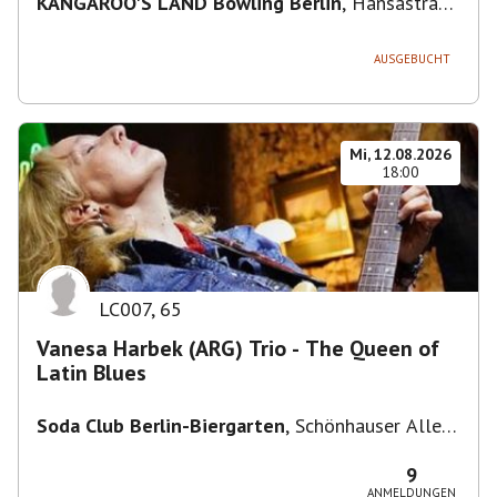
KANGAROO'S LAND Bowling Berlin
,
Hansastraße
236, 13051 Berlin-Bezirk Lichtenberg,
Deutschland
AUSGEBUCHT
Mi, 12.08.2026
18:00
LC007
,
65
Vanesa Harbek (ARG) Trio - The Queen of
Latin Blues
Soda Club Berlin-Biergarten
,
Schönhauser Allee
36, 10435 Berlin, Deutschland
9
ANMELDUNGEN