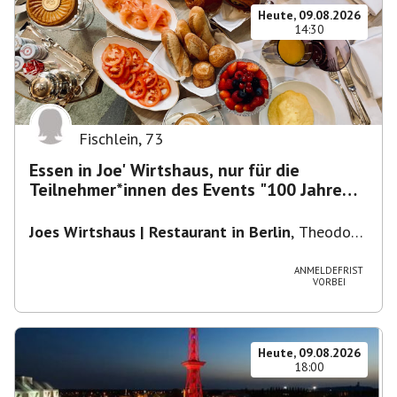
Heute, 09.08.2026
14:30
Fischlein
,
73
Essen in Joe' Wirtshaus, nur für die
Teilnehmer*innen des Events "100 Jahre
Funkturm"
Joes Wirtshaus | Restaurant in Berlin
,
Theodor-
Heuss-Platz 10, 14052 Berlin, U Theodor- Heuss
-Platz
ANMELDEFRIST
VORBEI
Heute, 09.08.2026
18:00