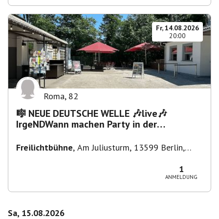
Fr, 14.08.2026
20:00
Roma
,
82
🎼 NEUE DEUTSCHE WELLE 🎶live🎶
IrgeNDWann machen Party in der
Freilichtbühne bis "...die Schule🔥"
Freilichtbühne
,
Am Juliusturm, 13599 Berlin,
Deutschland
1
ANMELDUNG
Sa, 15.08.2026