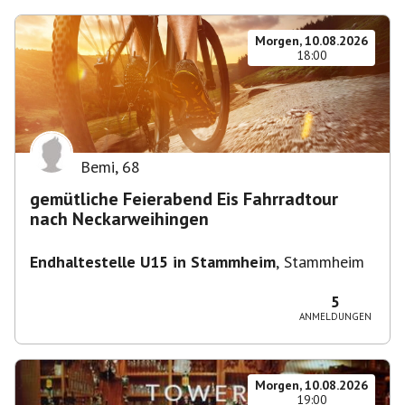
Morgen, 10.08.2026
18:00
Bemi
,
68
gemütliche Feierabend Eis Fahrradtour
nach Neckarweihingen
Endhaltestelle U15 in Stammheim
,
Stammheim
5
ANMELDUNGEN
Morgen, 10.08.2026
19:00