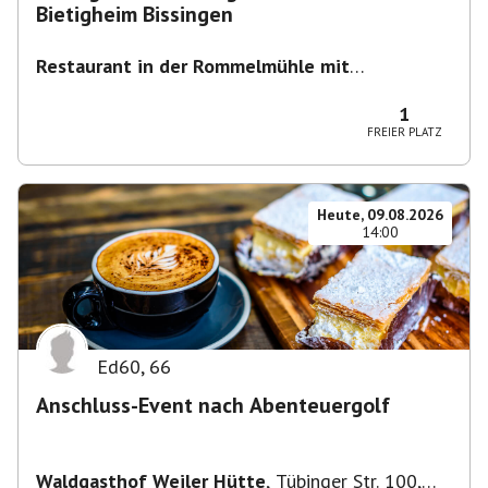
Bietigheim Bissingen
Restaurant in der Rommelmühle mit
Biergarten
,
Flößerstraße 60, 74321 Bietigheim-
Bissingen, Deutschland
1
FREIER PLATZ
Heute, 09.08.2026
14:00
Ed60
,
66
Anschluss-Event nach Abenteuergolf
Waldgasthof Weiler Hütte
,
Tübinger Str. 100,