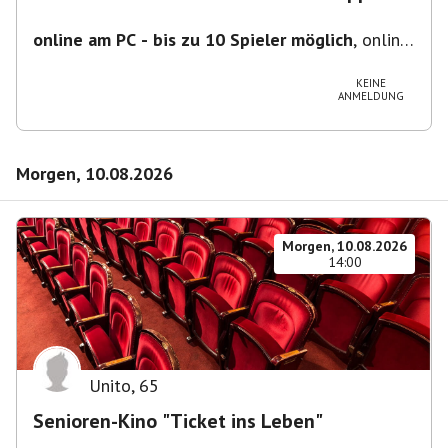
online am PC - bis zu 10 Spieler möglich
,
online
- der Termin ist fiktiv
KEINE
ANMELDUNG
Morgen, 10.08.2026
Morgen, 10.08.2026
14:00
Unito
,
65
Senioren-Kino "Ticket ins Leben"