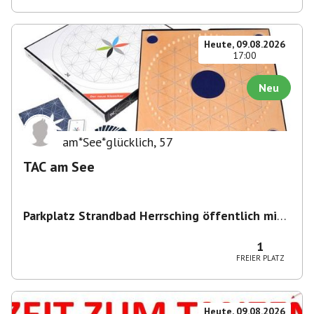
Heute, 09.08.2026
17:00
Neu
am*See*glücklich
,
57
TAC am See
Parkplatz Strandbad Herrsching öffentlich mit
Parkschein
,
Parkplatz, Keramikstraße 1-3, 82211
Herrsching am Ammersee, Deutschland
1
FREIER PLATZ
Heute, 09.08.2026