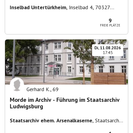
Inselbad Untertürkheim
,
Inselbad 4, 70327
Stuttgart, Deutschland
9
FREIE PLÄTZE
Di, 11.08.2026
17:45
Gerhard K.
,
69
Morde im Archiv - Führung im Staatsarchiv
Ludwigsburg
Staatsarchiv ehem. Arsenalkaserne
,
Staatsarchiv
ehem. Arsenalkaserne, Arsenalpl. 3, 71638
Ludwigsburg, Deutschland