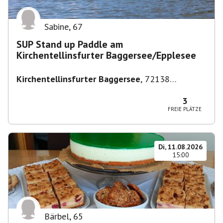
Sabine
,
67
SUP Stand up Paddle am
Kirchentellinsfurter Baggersee/Epplesee
Kirchentellinsfurter Baggersee
,
72138
Kirchentellinsfurt, Deutschland
3
FREIE PLÄTZE
Di, 11.08.2026
15:00
Bärbel
,
65