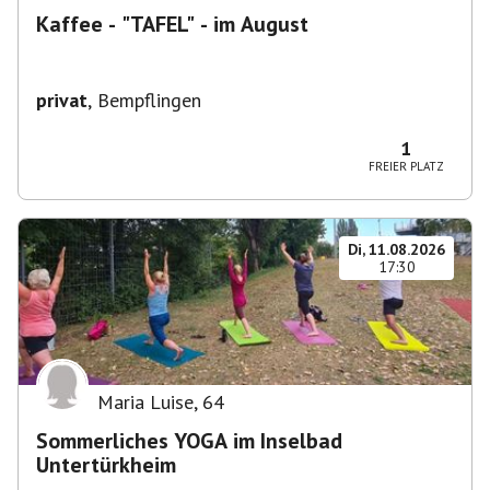
Kaffee - "TAFEL" - im August
privat
,
Bempflingen
1
FREIER PLATZ
Di, 11.08.2026
17:30
Maria Luise
,
64
Sommerliches YOGA im Inselbad
Untertürkheim