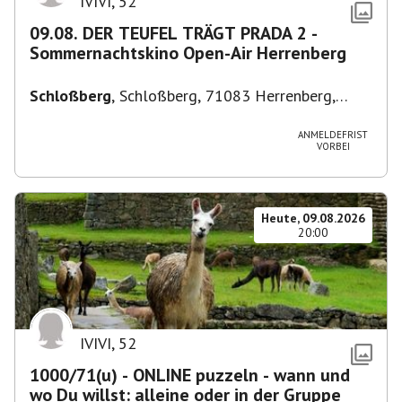
IVIVI
,
52
09.08. DER TEUFEL TRÄGT PRADA 2 -
Sommernachtskino Open-Air Herrenberg
Schloßberg
,
Schloßberg, 71083 Herrenberg,
Deutschland
ANMELDEFRIST
VORBEI
Heute, 09.08.2026
20:00
IVIVI
,
52
1000/71(u) - ONLINE puzzeln - wann und
wo Du willst: alleine oder in der Gruppe