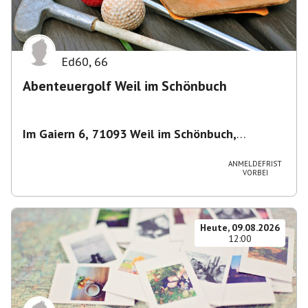
Ed60
,
66
Abenteuergolf Weil im Schönbuch
Im Gaiern 6, 71093 Weil im Schönbuch,
Deutschland
,
Weil im Schönbuch
ANMELDEFRIST
VORBEI
Heute, 09.08.2026
12:00