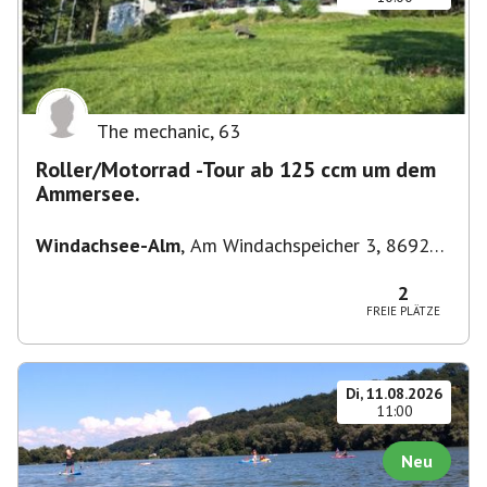
The mechanic
,
63
Roller/Motorrad -Tour ab 125 ccm um dem
Ammersee.
Windachsee-Alm
,
Am Windachspeicher 3, 86923
Finning, Deutschland
2
FREIE PLÄTZE
Di, 11.08.2026
11:00
Neu