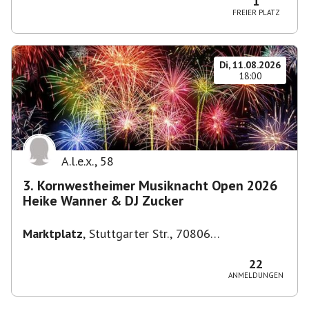
1
FREIER PLATZ
Di, 11.08.2026
18:00
A.l.e.x.
,
58
3. Kornwestheimer Musiknacht Open 2026
Heike Wanner & DJ Zucker
Marktplatz
,
Stuttgarter Str., 70806
Kornwestheim, Deutschland
22
ANMELDUNGEN