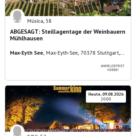
Música
,
58
ABGESAGT: Steillagentage der Weinbauern
Mühlhausen
Max-Eyth See
,
Max-Eyth-See, 70378 Stuttgart,
Deutschland
ANMELDEFRIST
VORBEI
Heute, 09.08.2026
20:00