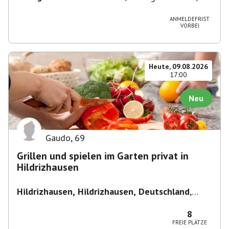
71093 Weil im Schönbuch, Deutschland
ANMELDEFRIST
VORBEI
Heute, 09.08.2026
17:00
Neu
Gaudo
,
69
Grillen und spielen im Garten privat in
Hildrizhausen
Hildrizhausen, Hildrizhausen, Deutschland
,
Hildrizhausen
8
FREIE PLÄTZE