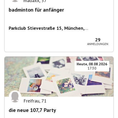
madaxx
,
57
badminton für anfänger
Parkclub Stievestraße 15, München,
Deutschland
,
München
29
ANMELDUNGEN
Heute, 08.08.2026
17:30
Freifrau
,
71
die neue 107,7 Party