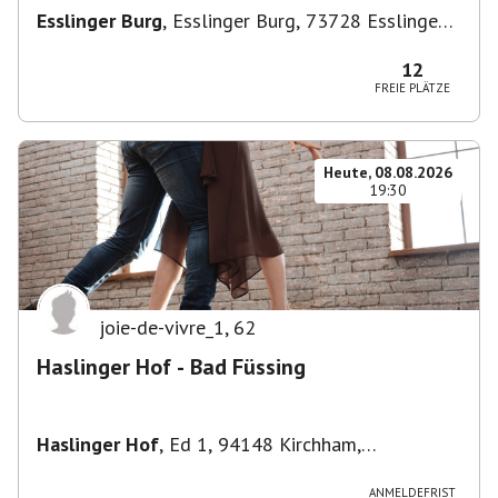
Esslinger Burg
,
Esslinger Burg, 73728 Esslingen
am Neckar, Deutschland
12
FREIE PLÄTZE
Heute, 08.08.2026
19:30
joie-de-vivre_1
,
62
Haslinger Hof - Bad Füssing
Haslinger Hof
,
Ed 1, 94148 Kirchham,
Deutschland
ANMELDEFRIST