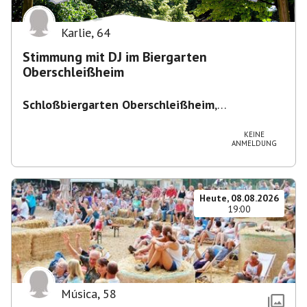
Karlie
,
64
Stimmung mit DJ im Biergarten
Oberschleißheim
Schloßbiergarten Oberschleißheim
,
Maximilianshof 2, 85764 Oberschleißheim,
Deutschland
KEINE
ANMELDUNG
Heute, 08.08.2026
19:00
Música
,
58