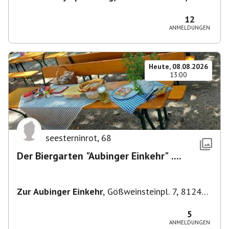
80638 München, Deutschland
,
München
12
ANMELDUNGEN
Heute, 08.08.2026
13:00
seesterninrot
,
68
Der Biergarten "Aubinger Einkehr" ....
Zur Aubinger Einkehr
,
Gößweinsteinpl. 7, 81249
München, Deutschland
5
ANMELDUNGEN