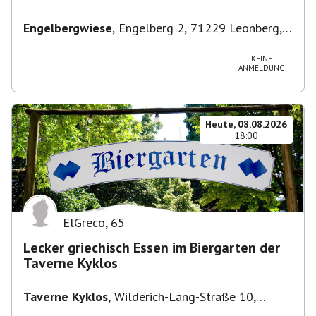
Engelbergwiese
,
Engelberg 2, 71229 Leonberg,
Deutschland
KEINE
ANMELDUNG
Heute, 08.08.2026
18:00
ElGreco
,
65
Lecker griechisch Essen im Biergarten der
Taverne Kyklos
Taverne Kyklos
,
Wilderich-Lang-Straße 10,
80634 München-Neuhausen-Nymphenburg,