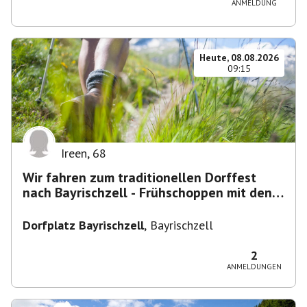
ANMELDUNG
Heute, 08.08.2026
09:15
Ireen
,
68
Wir fahren zum traditionellen Dorffest
nach Bayrischzell - Frühschoppen mit den
Dixielandlern.....
Dorfplatz Bayrischzell
,
Bayrischzell
2
ANMELDUNGEN