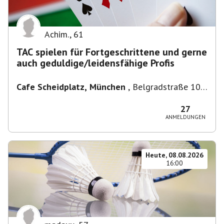
Achim.
,
61
TAC spielen für Fortgeschrittene und gerne
auch geduldige/leidensfähige Profis
Cafe Scheidplatz, München
,
Belgradstraße 104,
80804 München, Deutschland bei U-
Bahnhaltestelle Scheidplatz U2//U3
27
ANMELDUNGEN
Heute, 08.08.2026
16:00