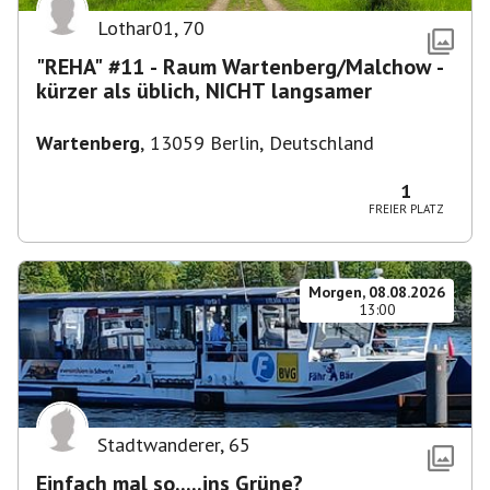
Lothar01
,
70
"REHA" #11 - Raum Wartenberg/Malchow -
kürzer als üblich, NICHT langsamer
Wartenberg
,
13059 Berlin, Deutschland
1
FREIER PLATZ
Morgen, 08.08.2026
13:00
Stadtwanderer
,
65
Einfach mal so.....ins Grüne?