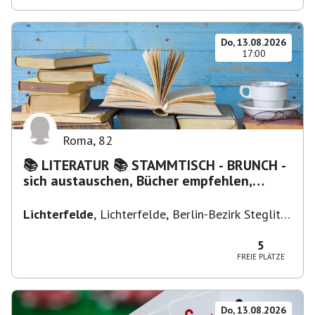
Do, 13.08.2026
17:00
Roma
,
82
📚 LITERATUR 📚 STAMMTISCH - BRUNCH -
sich austauschen, Bücher empfehlen,
Lesen/Vorlesen
Lichterfelde
,
Lichterfelde, Berlin-Bezirk Steglitz-
Zehlendorf, Deutschland
5
FREIE PLÄTZE
Do, 13.08.2026