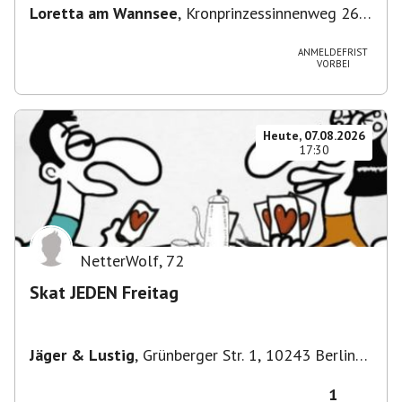
Loretta am Wannsee
,
Kronprinzessinnenweg 260,
14109 Berlin, Deutschland
ANMELDEFRIST
VORBEI
Heute, 07.08.2026
17:30
NetterWolf
,
72
Skat JEDEN Freitag
Jäger & Lustig
,
Grünberger Str. 1, 10243 Berlin-
Bezirk Friedrichshain-Kreuzberg, Deutschland
1