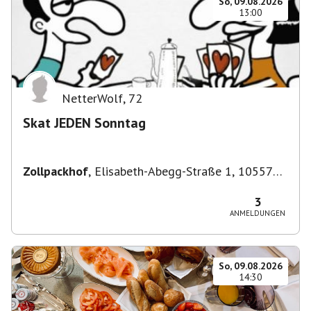
So, 09.08.2026
13:00
NetterWolf
,
72
Skat JEDEN Sonntag
Zollpackhof
,
Elisabeth-Abegg-Straße 1, 10557
Berlin, Deutschland
3
ANMELDUNGEN
So, 09.08.2026
14:30