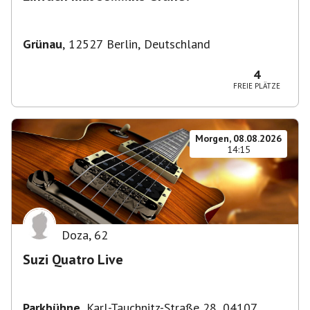
Grünau
,
12527 Berlin, Deutschland
4
FREIE PLÄTZE
Morgen, 08.08.2026
14:15
Doza
,
62
Suzi Quatro Live
Parkbühne
,
Karl-Tauchnitz-Straße 28, 04107