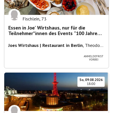
Fischlein
,
73
Essen in Joe' Wirtshaus, nur für die
Teilnehmer*innen des Events "100 Jahre
Funkturm"
Joes Wirtshaus | Restaurant in Berlin
,
Theodor-
Heuss-Platz 10, 14052 Berlin, U Theodor- Heuss
-Platz
ANMELDEFRIST
VORBEI
So, 09.08.2026
18:00