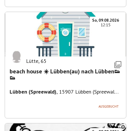
So, 09.08.2026
12:15
Lütte
,
65
beach house ☀️ Lübben(au) nach Lübben👟
👟
Lübben (Spreewald)
,
15907 Lübben (Spreewald),
Deutschland
AUSGEBUCHT