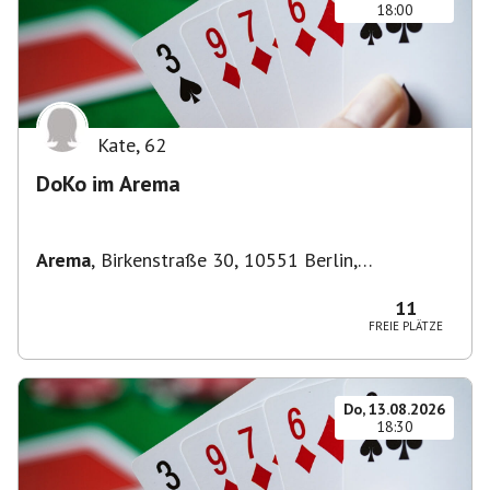
18:00
Kate
,
62
DoKo im Arema
Arema
,
Birkenstraße 30, 10551 Berlin,
Deutschland
11
FREIE PLÄTZE
Do, 13.08.2026
18:30