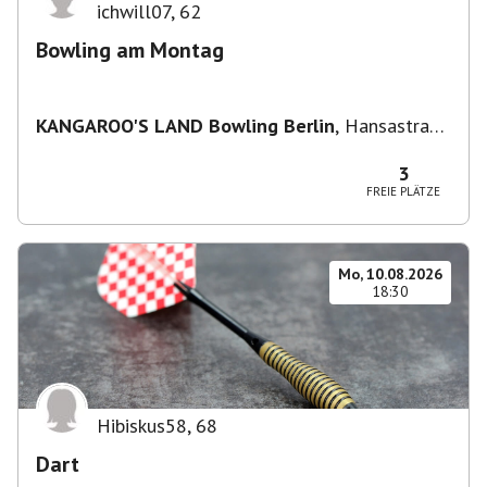
ichwill07
,
62
Bowling am Montag
KANGAROO'S LAND Bowling Berlin
,
Hansastraße
236, 13051 Berlin-Bezirk Lichtenberg,
Deutschland
3
FREIE PLÄTZE
Mo, 10.08.2026
18:30
Hibiskus58
,
68
Dart