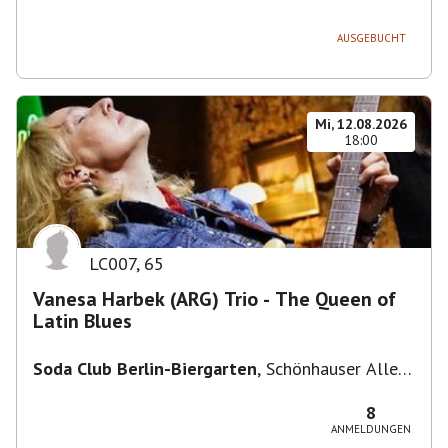
236, 13051 Berlin-Bezirk Lichtenberg,
Deutschland
AUSGEBUCHT
Mi, 12.08.2026
18:00
LC007
,
65
Vanesa Harbek (ARG) Trio - The Queen of
Latin Blues
Soda Club Berlin-Biergarten
,
Schönhauser Allee
36, 10435 Berlin, Deutschland
8
ANMELDUNGEN