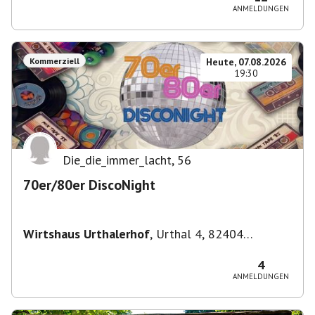
ANMELDUNGEN
Kommerziell
Heute, 07.08.2026
19:30
Die_die_immer_lacht
,
56
70er/80er DiscoNight
Wirtshaus Urthalerhof
,
Urthal 4, 82404
Sindelsdorf-Urthal, Deutschland
4
ANMELDUNGEN