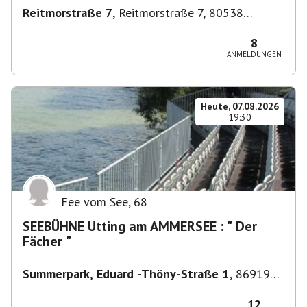
Reitmorstraße 7
,
Reitmorstraße 7, 80538
München, Deutschland
8
ANMELDUNGEN
Heute, 07.08.2026
19:30
Fee vom See
,
68
SEEBÜHNE Utting am AMMERSEE : " Der
Fächer "
Summerpark, Eduard -Thöny-Straße 1
,
86919
Utting am Ammersee, Deutschland
12