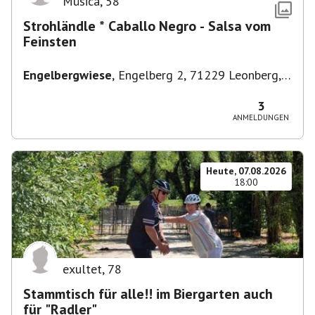
Música
,
58
Strohländle * Caballo Negro - Salsa vom
Feinsten
Engelbergwiese
,
Engelberg 2, 71229 Leonberg,
Deutschland
3
ANMELDUNGEN
Heute, 07.08.2026
18:00
exultet
,
78
Stammtisch für alle!! im Biergarten auch
für "Radler"