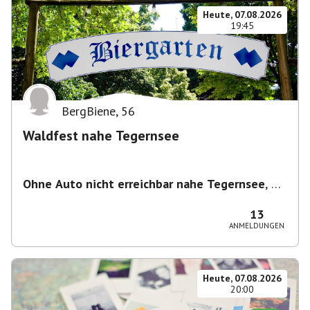
Heute, 07.08.2026
19:45
BergBiene
,
56
Waldfest nahe Tegernsee
Ohne Auto nicht erreichbar nahe Tegernsee
,
1
Woche vorher seht ihr den Treffpunkt über die
Pinnwand
13
ANMELDUNGEN
Heute, 07.08.2026
20:00