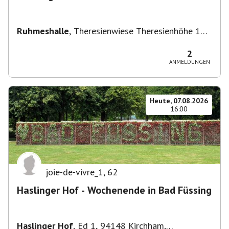
Ruhmeshalle
,
Theresienwiese Theresienhöhe 16,
Theresienhöhe 16, 80339 München, Deutschland
2
ANMELDUNGEN
Heute, 07.08.2026
16:00
joie-de-vivre_1
,
62
Haslinger Hof - Wochenende in Bad Füssing
Haslinger Hof
,
Ed 1, 94148 Kirchham,