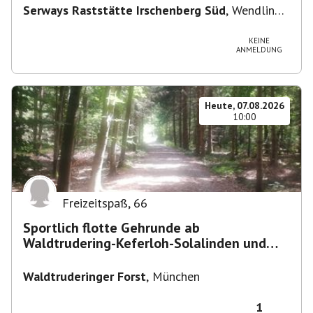
Serways Raststätte Irschenberg Süd
,
Wendling
12, 83737 Irschenberg, Deutschland
KEINE
ANMELDUNG
Heute, 07.08.2026
10:00
Freizeitspaß
,
66
Sportlich flotte Gehrunde ab
Waldtrudering-Keferloh-Solalinden und
zurück
Waldtruderinger Forst
,
München
1