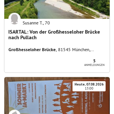
Susanne T.
,
70
ISARTAL: Von der Großhesseloher Brücke
nach Pullach
Großhesseloher Brücke
,
81545 München,
Deutschland
5
ANMELDUNGEN
Heute, 07.08.2026
13:00