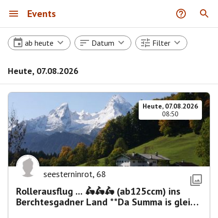
Events
ab heute
Datum
Filter
Heute, 07.08.2026
Heute, 07.08.2026
08:50
seesterninrot
,
68
Rollerausflug ... 🛵🛵🛵 (ab125ccm) ins
Berchtesgadner Land **Da Summa is glei
umma**