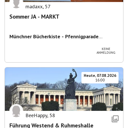
madaxx
,
57
Sommer JA - MARKT
Münchner Bücherkiste - Pfennigparade
ChancenWerk GmbH
,
Hanauer Str. 85A, 80993
München-Moosach, Deutschland
KEINE
ANMELDUNG
Heute, 07.08.2026
16:00
BeeHappy
,
58
Führung Westend & Ruhmeshalle