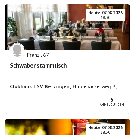
Heute, 07.08.2026
18:30
Franzi
,
67
Schwabenstammtisch
Clubhaus TSV Betzingen
,
Haldenäckerweg 3,
72770 Reutlingen-Betzingen, Deutschland
6
ANMELDUNGEN
Heute, 07.08.2026
18:30