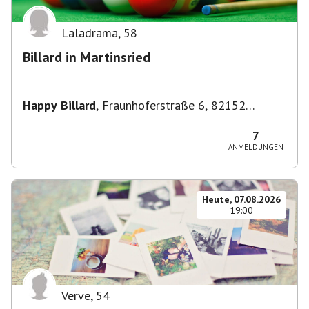
Laladrama
,
58
Billard in Martinsried
Happy Billard
,
Fraunhoferstraße 6, 82152
Planegg, Deutschland
7
ANMELDUNGEN
Heute, 07.08.2026
19:00
Verve
,
54