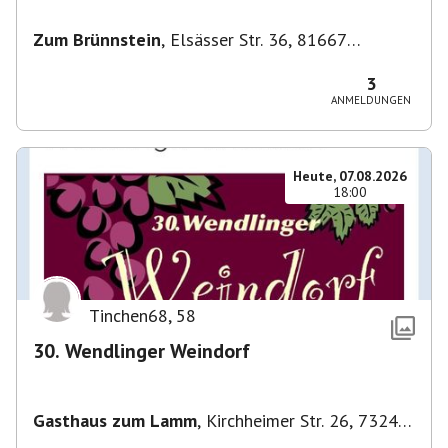
Zum Brünnstein
,
Elsässer Str. 36, 81667
München-Au-Haidhausen, Deutschland
3
ANMELDUNGEN
Heute, 07.08.2026
18:00
Tinchen68
,
58
30. Wendlinger Weindorf
Gasthaus zum Lamm
,
Kirchheimer Str. 26, 73240
Wendlingen am Neckar, Deutschland