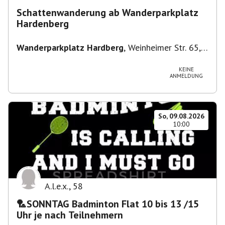
Schattenwanderung ab Wanderparkplatz
Hardenberg
Wanderparkplatz Hardberg
,
Weinheimer Str. 65,
69483 Wald-Michelbach, Deutschland
KEINE
ANMELDUNG
So, 09.08.2026
10:00
A.l.e.x.
,
58
🏸SONNTAG Badminton Flat 10 bis 13 /15
Uhr je nach Teilnehmern