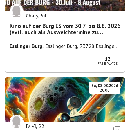
Chaty
,
64
Kino auf der Burg ES vom 30.7. bis 8.8. 2026
(evtl. auch als Ausweichtermine zu
Kirchheim)
Esslinger Burg
,
Esslinger Burg, 73728 Esslingen
am Neckar, Deutschland
12
FREIE PLÄTZE
Sa, 08.08.2026
20:00
IVIVI
,
52