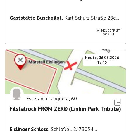
Gaststätte Buschpilot
,
Karl-Schurz-Straße 28c,
70190 Stuttgart, Deutschland
ANMELDEFRIST
VORBEI
Heute, 06.08.2026
18:45
Estefania Tanguera
,
60
Filstalrock FRØM ZERØ (Linkin Park Tribute)
Eislinger Schloss
,
Schloßpl. 2, 73054