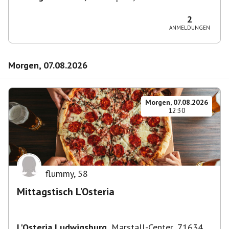
Eislingen/Fils, Deutschland
2
ANMELDUNGEN
Morgen, 07.08.2026
Morgen, 07.08.2026
12:30
flummy
,
58
Mittagstisch L'Osteria
L'Osteria Ludwigsburg
,
Marstall-Center, 71634