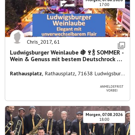
17:00
Chris_2017
,
61
Ludwigsburger Weinlaube 🍇🍷🍾 SOMMER -
Wein & Genuss mit bestem Deutschrock 🎼
🎤 🎷 🎸
Rathausplatz
,
Rathausplatz, 71638 Ludwigsburg,
Deutschland
ANMELDEFRIST
VORBEI
Morgen, 07.08.2026
18:00