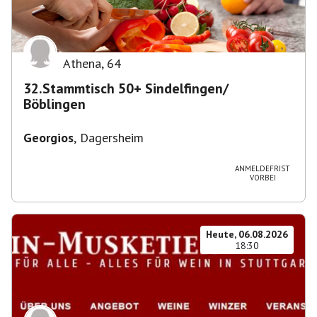
Athena
,
64
32.Stammtisch 50+ Sindelfingen/
Böblingen
Georgios
,
Dagersheim
ANMELDEFRIST
VORBEI
Heute, 06.08.2026
18:30