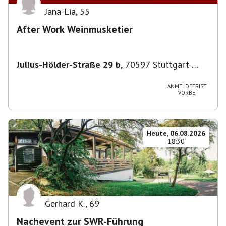
Jana-Lia
,
55
After Work Weinmusketier
Julius-Hölder-Straße 29 b
,
70597 Stuttgart-
Degerloch
ANMELDEFRIST
VORBEI
Heute, 06.08.2026
18:30
Gerhard K.
,
69
Nachevent zur SWR-Führung