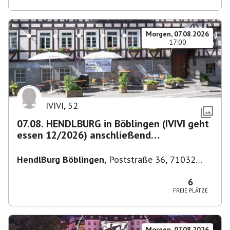
Morgen, 07.08.2026
17:00
IVIVI
,
52
07.08. HENDLBURG in Böblingen (IVIVI geht
essen 12/2026) anschließend
SPIELEABEND
HendlBurg Böblingen
,
Poststraße 36, 71032
Böblingen, Deutschland
6
FREIE PLÄTZE
Morgen, 07.08.2026