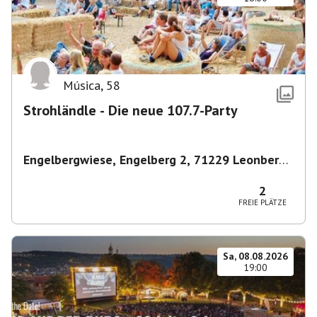
Música
,
58
Strohländle - Die neue 107.7-Party
Engelbergwiese, Engelberg 2, 71229 Leonberg,
Deutschland
,
Leonberg
2
FREIE PLÄTZE
Sa, 08.08.2026
19:00