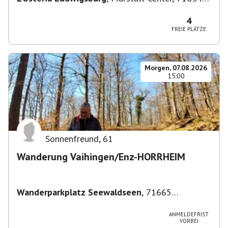
Ludwigsburg, Deutschland
4
FREIE PLÄTZE
Morgen, 07.08.2026
15:00
Sonnenfreund
,
61
Wanderung Vaihingen/Enz-HORRHEIM
Wanderparkplatz Seewaldseen
,
71665
Vaihingen/Enz
ANMELDEFRIST
VORBEI