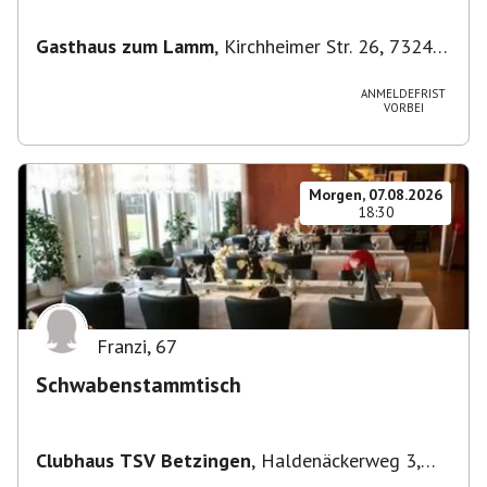
Gasthaus zum Lamm
,
Kirchheimer Str. 26, 73240
Wendlingen am Neckar, Deutschland
ANMELDEFRIST
VORBEI
Morgen, 07.08.2026
18:30
Franzi
,
67
Schwabenstammtisch
Clubhaus TSV Betzingen
,
Haldenäckerweg 3,
72770 Reutlingen-Betzingen, Deutschland