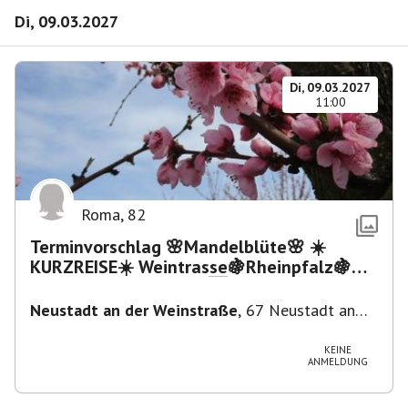
Di, 09.03.2027
Di, 09.03.2027
11:00
Roma
,
82
Terminvorschlag 🌸Mandelblüte🌸 ☀️
KURZREISE☀️ Weintrasse🍇Rheinpfalz🍇
Abstecher Heidelberg 🌉
Neustadt an der Weinstraße
,
67 Neustadt an
der Weinstraße, Bad Dürkheim, Südliche
Weinstraße
KEINE
ANMELDUNG