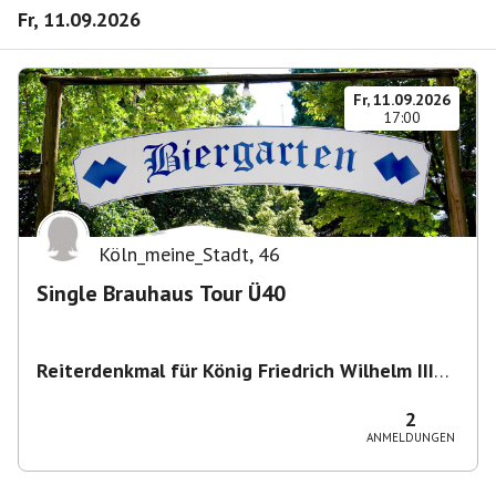
Fr, 11.09.2026
Fr, 11.09.2026
17:00
Köln_meine_Stadt
,
46
Single Brauhaus Tour Ü40
Reiterdenkmal für König Friedrich Wilhelm III
von Preußen
,
Heumarkt 43, 50667 Köln,
Deutschland
2
ANMELDUNGEN