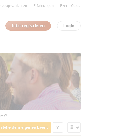
ebesgeschichten
Erfahrungen
Event-Guide
Jetzt registrieren
Login
mmt?
rstelle dein eigenes Event
?