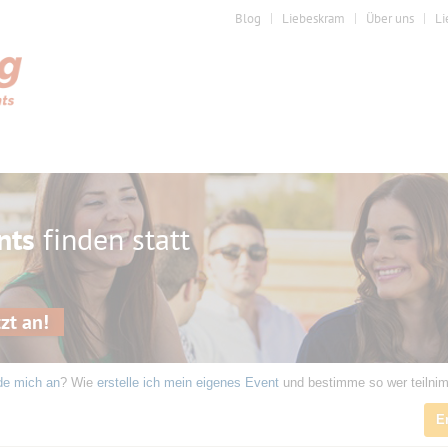
Blog
Liebeskram
Über uns
Li
nts
finden statt
zt an!
de mich an
? Wie
erstelle ich mein eigenes Event
und bestimme so wer teilni
E