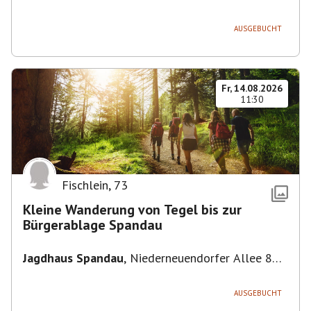
Deutschland
AUSGEBUCHT
Fr, 14.08.2026
11:30
Fischlein
,
73
Kleine Wanderung von Tegel bis zur
Bürgerablage Spandau
Jagdhaus Spandau
,
Niederneuendorfer Allee 80,
13587 Berlin
AUSGEBUCHT