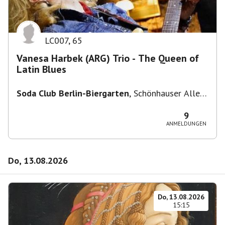
LC007
,
65
Vanesa Harbek (ARG) Trio - The Queen of
Latin Blues
Soda Club Berlin-Biergarten
,
Schönhauser Allee
36, 10435 Berlin, Deutschland
9
ANMELDUNGEN
Do, 13.08.2026
Do, 13.08.2026
15:15