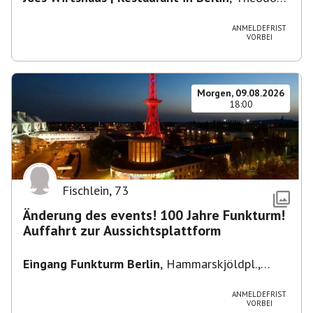
Heuss-Platz 10, 14052 Berlin, U Theodor- Heuss
-Platz
ANMELDEFRIST
VORBEI
Morgen, 09.08.2026
18:00
Fischlein
,
73
Änderung des events! 100 Jahre Funkturm!
Auffahrt zur Aussichtsplattform
Eingang Funkturm Berlin
,
Hammarskjöldpl.,
14055 Berlin, Deutschland
ANMELDEFRIST
VORBEI