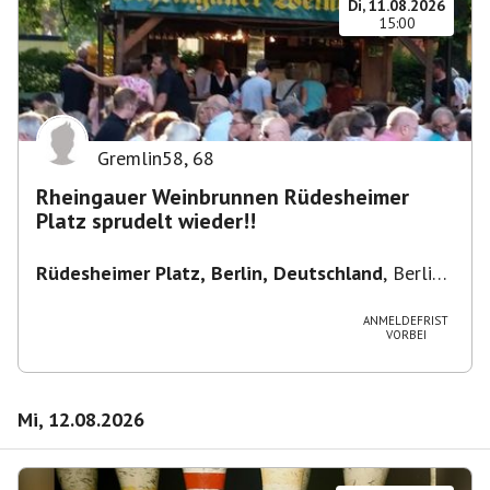
Di, 11.08.2026
15:00
Gremlin58
,
68
Rheingauer Weinbrunnen Rüdesheimer
Platz sprudelt wieder!!
Rüdesheimer Platz, Berlin, Deutschland
,
Berlin-
Wilmersdorf Rüdesheimer Platz
ANMELDEFRIST
VORBEI
Mi, 12.08.2026