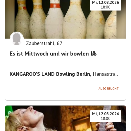
Mi, 12.08.2026
18:00
Zauberstrahl
,
67
Es ist Mittwoch und wir bowlen 🎱
KANGAROO'S LAND Bowling Berlin
,
Hansastraße
236, 13051 Berlin-Bezirk Lichtenberg,
Deutschland
AUSGEBUCHT
Mi, 12.08.2026
18:00