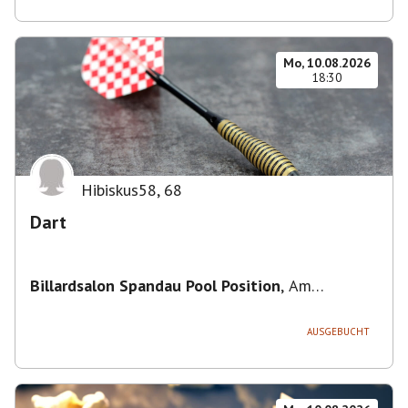
Mo, 10.08.2026
18:30
Hibiskus58
,
68
Dart
Billardsalon Spandau Pool Position
,
Am
Juliusturm 31, 13599 Berlin, Deutschland
AUSGEBUCHT