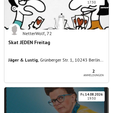
17:30
NetterWolf
,
72
Skat JEDEN Freitag
Jäger & Lustig
,
Grünberger Str. 1, 10243 Berlin-
Bezirk Friedrichshain-Kreuzberg, Deutschland
2
ANMELDUNGEN
Fr, 14.08.2026
19:30