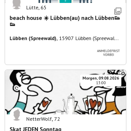
Lütte
,
65
beach house ☀️ Lübben(au) nach Lübben👟
👟
Lübben (Spreewald)
,
15907 Lübben (Spreewald),
Deutschland
ANMELDEFRIST
VORBEI
Morgen, 09.08.2026
13:00
NetterWolf
,
72
Skat JEDEN Sonntag