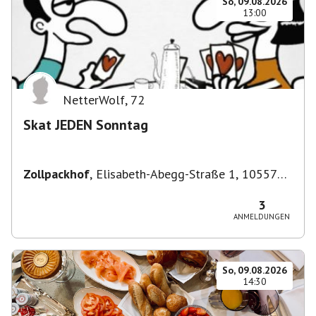
So, 09.08.2026
13:00
NetterWolf
,
72
Skat JEDEN Sonntag
Zollpackhof
,
Elisabeth-Abegg-Straße 1, 10557
Berlin, Deutschland
3
ANMELDUNGEN
So, 09.08.2026
14:30