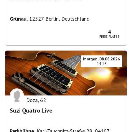
Grünau
,
12527 Berlin, Deutschland
4
FREIE PLÄTZE
Morgen, 08.08.2026
14:15
Doza
,
62
Suzi Quatro Live
Parkbühne
,
Karl-Tauchnitz-Straße 28, 04107