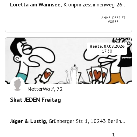
Loretta am Wannsee
,
Kronprinzessinnenweg 260,
14109 Berlin, Deutschland
ANMELDEFRIST
VORBEI
Heute, 07.08.2026
17:30
NetterWolf
,
72
Skat JEDEN Freitag
Jäger & Lustig
,
Grünberger Str. 1, 10243 Berlin-
Bezirk Friedrichshain-Kreuzberg, Deutschland
1