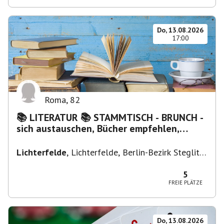
Do, 13.08.2026
17:00
Roma
,
82
📚 LITERATUR 📚 STAMMTISCH - BRUNCH -
sich austauschen, Bücher empfehlen,
Lesen/Vorlesen
Lichterfelde
,
Lichterfelde, Berlin-Bezirk Steglitz-
Zehlendorf, Deutschland
5
FREIE PLÄTZE
Do, 13.08.2026