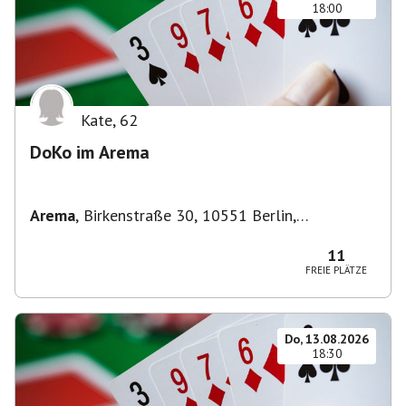
18:00
Kate
,
62
DoKo im Arema
Arema
,
Birkenstraße 30, 10551 Berlin,
Deutschland
11
FREIE PLÄTZE
Do, 13.08.2026
18:30