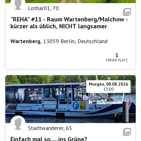
Lothar01
,
70
"REHA" #11 - Raum Wartenberg/Malchow -
kürzer als üblich, NICHT langsamer
Wartenberg
,
13059 Berlin, Deutschland
1
FREIER PLATZ
Morgen, 08.08.2026
13:00
Stadtwanderer
,
65
Einfach mal so.....ins Grüne?