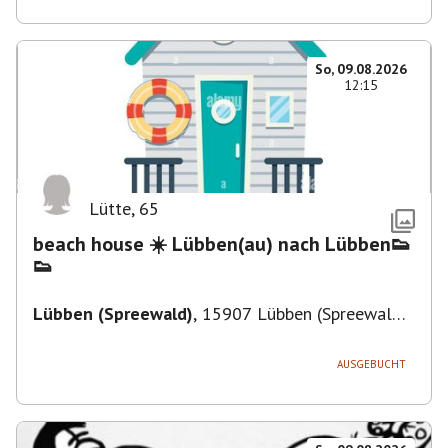
So, 09.08.2026
12:15
Lütte
,
65
beach house ☀️ Lübben(au) nach Lübben👟
👟
Lübben (Spreewald)
,
15907 Lübben (Spreewald),
Deutschland
AUSGEBUCHT