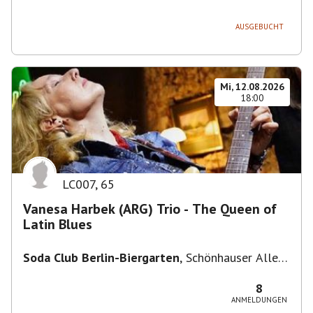
236, 13051 Berlin-Bezirk Lichtenberg,
Deutschland
AUSGEBUCHT
Mi, 12.08.2026
18:00
LC007
,
65
Vanesa Harbek (ARG) Trio - The Queen of
Latin Blues
Soda Club Berlin-Biergarten
,
Schönhauser Allee
36, 10435 Berlin, Deutschland
8
ANMELDUNGEN