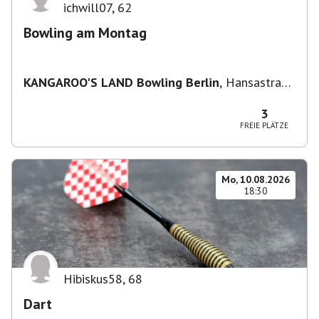
ichwill07
,
62
Bowling am Montag
KANGAROO'S LAND Bowling Berlin
,
Hansastraße
236, 13051 Berlin-Bezirk Lichtenberg,
Deutschland
3
FREIE PLÄTZE
Mo, 10.08.2026
18:30
Hibiskus58
,
68
Dart