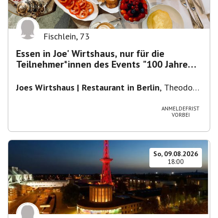
Fischlein
,
73
Essen in Joe' Wirtshaus, nur für die
Teilnehmer*innen des Events "100 Jahre
Funkturm"
Joes Wirtshaus | Restaurant in Berlin
,
Theodor-
Heuss-Platz 10, 14052 Berlin, U Theodor- Heuss
-Platz
ANMELDEFRIST
VORBEI
So, 09.08.2026
18:00