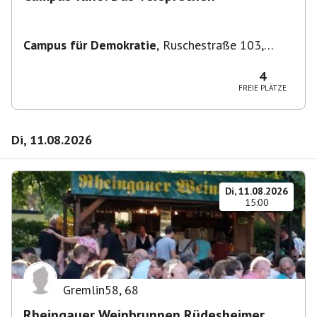
Campus für Demokratie
,
Ruschestraße 103,
10365 Berlin-Bezirk Lichtenberg, Deutschland
4
FREIE PLÄTZE
Di, 11.08.2026
Di, 11.08.2026
15:00
Gremlin58
,
68
Rheingauer Weinbrunnen Rüdesheimer