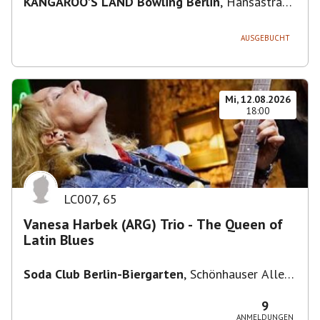
KANGAROO'S LAND Bowling Berlin
,
Hansastraße
236, 13051 Berlin-Bezirk Lichtenberg,
Deutschland
AUSGEBUCHT
Mi, 12.08.2026
18:00
LC007
,
65
Vanesa Harbek (ARG) Trio - The Queen of
Latin Blues
Soda Club Berlin-Biergarten
,
Schönhauser Allee
36, 10435 Berlin, Deutschland
9
ANMELDUNGEN