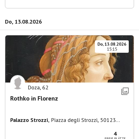
Do, 13.08.2026
Do, 13.08.2026
15:15
Doza
,
62
Rothko in Florenz
Palazzo Strozzi
,
Piazza degli Strozzi, 50123
Firenze FI, Italien
4
FREIE PLÄTZE