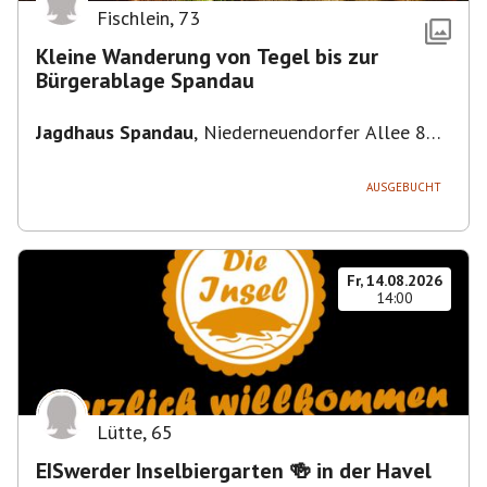
Fischlein
,
73
Kleine Wanderung von Tegel bis zur
Bürgerablage Spandau
Jagdhaus Spandau
,
Niederneuendorfer Allee 80,
13587 Berlin
AUSGEBUCHT
Fr, 14.08.2026
14:00
Lütte
,
65
EISwerder Inselbiergarten 🍻 in der Havel