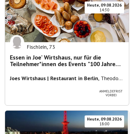
Heute, 09.08.2026
14:30
Fischlein
,
73
Essen in Joe' Wirtshaus, nur für die
Teilnehmer*innen des Events "100 Jahre
Funkturm"
Joes Wirtshaus | Restaurant in Berlin
,
Theodor-
Heuss-Platz 10, 14052 Berlin, U Theodor- Heuss
-Platz
ANMELDEFRIST
VORBEI
Heute, 09.08.2026
18:00