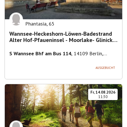
Phantasia
,
65
Wannsee-Heckeshorn-Löwen-Badestrand
Alter Hof-Pfaueninsel - Moorlake- Glinicker
Brücke-
S Wannsee Bhf am Bus 114
,
14109 Berlin,
Deutschland
AUSGEBUCHT
Fr, 14.08.2026
11:30