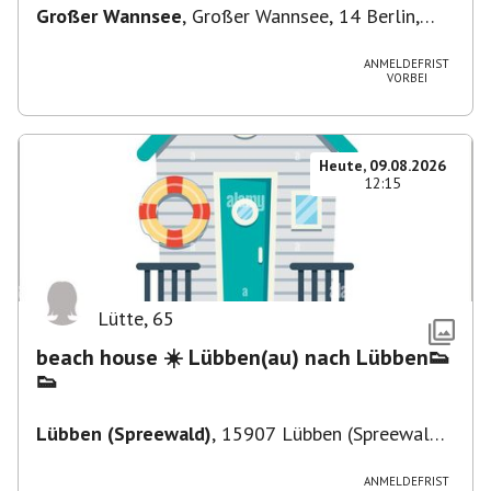
Großer Wannsee
,
Großer Wannsee, 14 Berlin,
Deutschland
ANMELDEFRIST
VORBEI
Heute, 09.08.2026
12:15
Lütte
,
65
beach house ☀️ Lübben(au) nach Lübben👟
👟
Lübben (Spreewald)
,
15907 Lübben (Spreewald),
Deutschland
ANMELDEFRIST