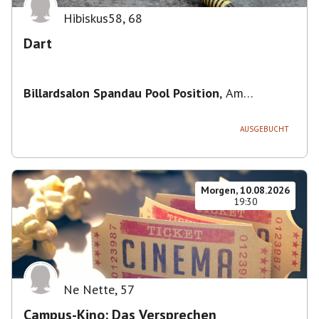
Hibiskus58
,
68
Dart
Billardsalon Spandau Pool Position
,
Am
Juliusturm 31, 13599 Berlin, Deutschland
AUSGEBUCHT
Morgen, 10.08.2026
19:30
Ne Nette
,
57
Campus-Kino: Das Versprechen