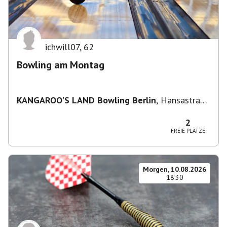
ichwill07
,
62
Bowling am Montag
KANGAROO'S LAND Bowling Berlin
,
Hansastraße
236, 13051 Berlin-Bezirk Lichtenberg,
Deutschland
2
FREIE PLÄTZE
Morgen, 10.08.2026
18:30