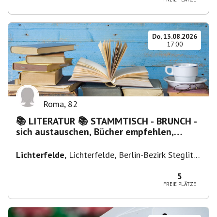
Do, 13.08.2026
17:00
Roma
,
82
📚 LITERATUR 📚 STAMMTISCH - BRUNCH -
sich austauschen, Bücher empfehlen,
Lesen/Vorlesen
Lichterfelde
,
Lichterfelde, Berlin-Bezirk Steglitz-
Zehlendorf, Deutschland
5
FREIE PLÄTZE