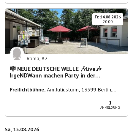
Fr, 14.08.2026
20:00
Roma
,
82
🎼 NEUE DEUTSCHE WELLE 🎶live🎶
IrgeNDWann machen Party in der
Freilichtbühne bis "...die Schule🔥"
Freilichtbühne
,
Am Juliusturm, 13599 Berlin,
Deutschland
1
ANMELDUNG
Sa, 15.08.2026