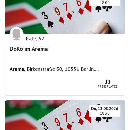
18:00
Kate
,
62
DoKo im Arema
Arema
,
Birkenstraße 30, 10551 Berlin,
Deutschland
11
FREIE PLÄTZE
Do, 13.08.2026
18:30