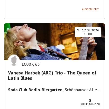
236, 13051 Berlin-Bezirk Lichtenberg,
Deutschland
AUSGEBUCHT
Mi, 12.08.2026
18:00
LC007
,
65
Vanesa Harbek (ARG) Trio - The Queen of
Latin Blues
Soda Club Berlin-Biergarten
,
Schönhauser Allee
36, 10435 Berlin, Deutschland
8
ANMELDUNGEN