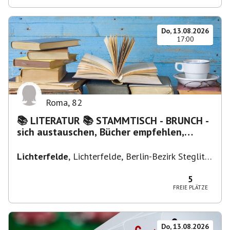
Do, 13.08.2026
17:00
Roma
,
82
📚 LITERATUR 📚 STAMMTISCH - BRUNCH -
sich austauschen, Bücher empfehlen,
Lesen/Vorlesen
Lichterfelde
,
Lichterfelde, Berlin-Bezirk Steglitz-
Zehlendorf, Deutschland
5
FREIE PLÄTZE
Do, 13.08.2026