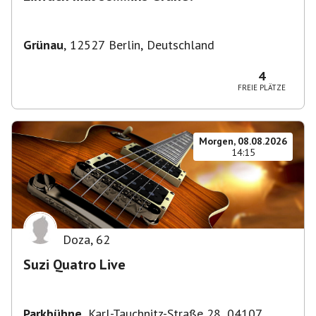
Grünau
,
12527 Berlin, Deutschland
4
FREIE PLÄTZE
Morgen, 08.08.2026
14:15
Doza
,
62
Suzi Quatro Live
Parkbühne
,
Karl-Tauchnitz-Straße 28, 04107