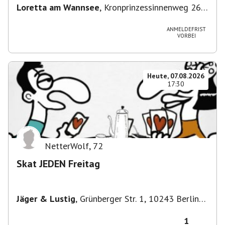
Loretta am Wannsee
,
Kronprinzessinnenweg 260,
14109 Berlin, Deutschland
ANMELDEFRIST
VORBEI
Heute, 07.08.2026
17:30
NetterWolf
,
72
Skat JEDEN Freitag
Jäger & Lustig
,
Grünberger Str. 1, 10243 Berlin-
Bezirk Friedrichshain-Kreuzberg, Deutschland
1