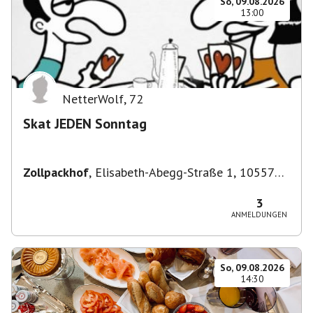
So, 09.08.2026
13:00
NetterWolf
,
72
Skat JEDEN Sonntag
Zollpackhof
,
Elisabeth-Abegg-Straße 1, 10557
Berlin, Deutschland
3
ANMELDUNGEN
So, 09.08.2026
14:30