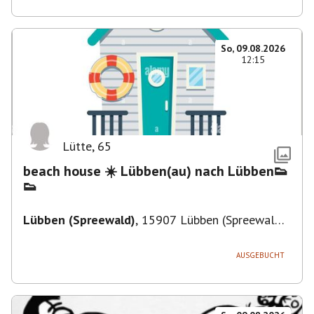
So, 09.08.2026
12:15
Lütte
,
65
beach house ☀️ Lübben(au) nach Lübben👟
👟
Lübben (Spreewald)
,
15907 Lübben (Spreewald),
Deutschland
AUSGEBUCHT