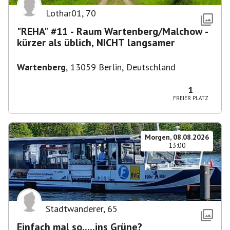
Lothar01
,
70
"REHA" #11 - Raum Wartenberg/Malchow -
kürzer als üblich, NICHT langsamer
Wartenberg
,
13059 Berlin, Deutschland
1
FREIER PLATZ
Morgen, 08.08.2026
13:00
Stadtwanderer
,
65
Einfach mal so.....ins Grüne?