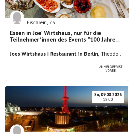
Fischlein
,
73
Essen in Joe' Wirtshaus, nur für die
Teilnehmer*innen des Events "100 Jahre
Funkturm"
Joes Wirtshaus | Restaurant in Berlin
,
Theodor-
Heuss-Platz 10, 14052 Berlin, U Theodor- Heuss
-Platz
ANMELDEFRIST
VORBEI
So, 09.08.2026
18:00