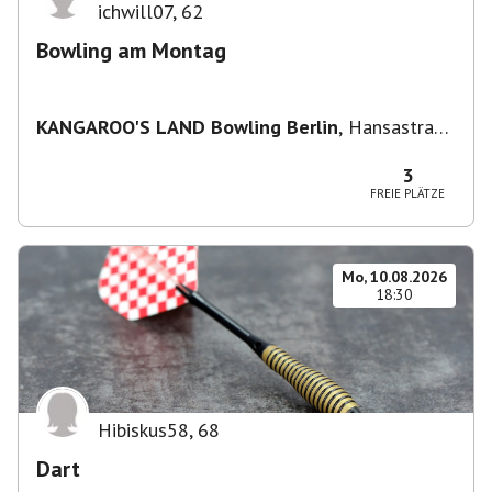
ichwill07
,
62
Bowling am Montag
KANGAROO'S LAND Bowling Berlin
,
Hansastraße
236, 13051 Berlin-Bezirk Lichtenberg,
Deutschland
3
FREIE PLÄTZE
Mo, 10.08.2026
18:30
Hibiskus58
,
68
Dart