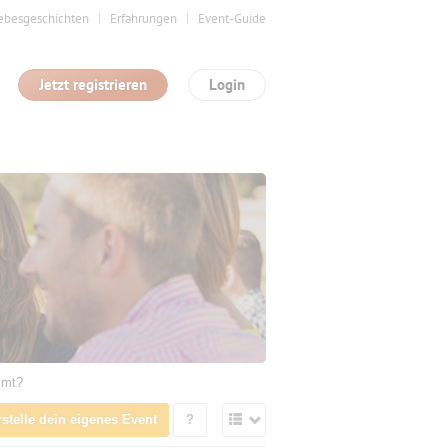
ebesgeschichten
Erfahrungen
Event-Guide
Jetzt registrieren
Login
mmt?
rstelle dein eigenes Event
?