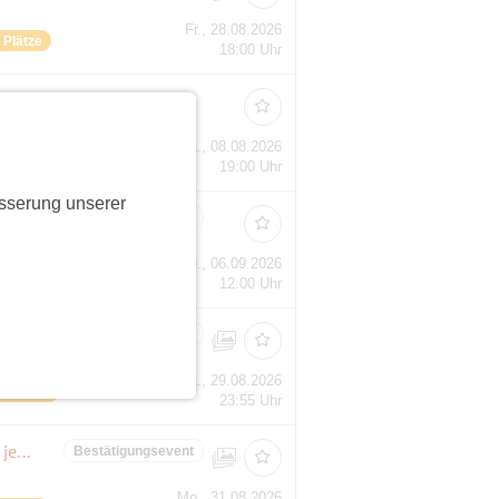
Fr., 28.08.2026
e Plätze
18:00 Uhr
Kino auf der Burg ES vom 30.7. bis 8.8. 2026 (evtl. auch als Ausweichtermine zu Kirchheim)
Sa., 08.08.2026
e Plätze
19:00 Uhr
sserung unserer
Bergpreis Schwäbische Alb - Historische Rennatmosphäre mit Tradition in Neuffen #eventliebe
Bestätigungsevent
So., 06.09.2026
bucht
12:00 Uhr
Interessenabfrage - Sommernachtskino Kirchheim 🎥 🍿 vom 3. bis 29. August 2026
Bestätigungsevent
land
Sa., 29.08.2026
ie Plätze
23:55 Uhr
"Feierabendschwimmen" am Bürgersee – den ganzen Sommer über jeweils nach Absprache über Pinnwand.
Bestätigungsevent
Mo., 31.08.2026