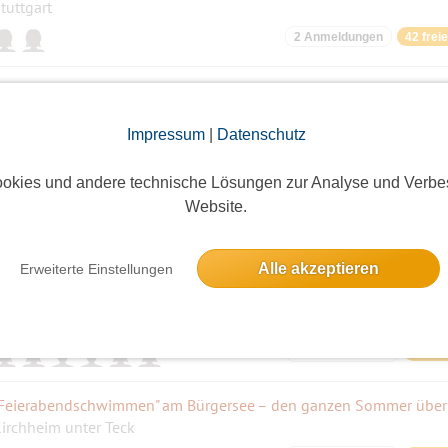
tuttgart
2 Anmeldungen
42 frei
sslinger Burg, 73728 Esslingen am Neckar, Deutschland
Impressum
|
Datenschutz
3 Anmeldungen
12 frei
okies und andere technische Lösungen zur Analyse und Verbe
Website.
tuttgarter Str. 75, 72639 Neuffen, Deutschland
10 Anmeldungen
ausge
Alle akzeptieren
Erweiterte Einstellungen
lleenschule, Jahnstraße 12, 73230 Kirchheim unter Teck, Deutsch
13 Anmeldungen
12 fre
irchheim unter Teck