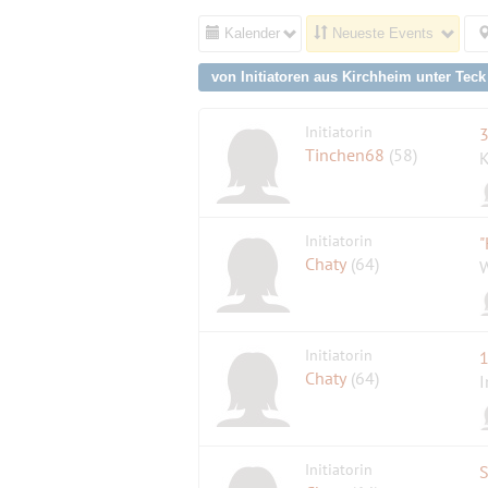
Kalender
Neueste Events
von Initiatoren aus Kirchheim unter Tec
Initiatorin
3
Tinchen68
(58)
K
Initiatorin
"
Chaty
(64)
W
Initiatorin
1
Chaty
(64)
I
Initiatorin
S