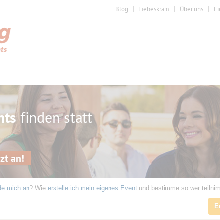
Blog
Liebeskram
Über uns
Li
nts
finden statt
zt an!
de mich an
? Wie
erstelle ich mein eigenes Event
und bestimme so wer teilni
E