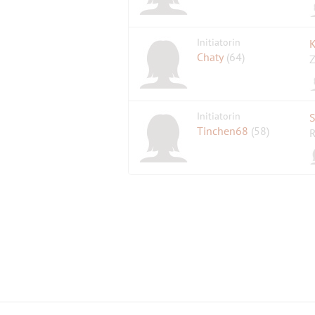
Initiatorin
K
Chaty
(64)
Z
Initiatorin
S
Tinchen68
(58)
R