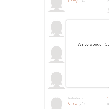
Chaty
(64)
S
Initiatorin
Chaty
(64)
E
Wir verwenden Co
Initiatorin
Tinchen68
(58)
S
Initiatorin
Tinchen68
(58)
A
Initiatorin
Chaty
(64)
K