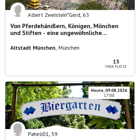
Albert Zweistein*Gerd
,
63
Von Pferdehändlern, Königen, Mönchen
und Stiften - eine ungewöhnliche
Stadtführung
Altstadt München
,
München
13
FREIE PLÄTZE
Heute, 09.08.2026
17:00
Paheli01
,
59