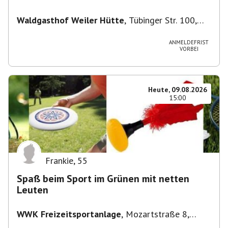
Waldgasthof Weiler Hütte
,
Tübinger Str. 100,
71093 Weil im Schönbuch, Deutschland
ANMELDEFRIST
VORBEI
Heute, 09.08.2026
15:00
Frankie
,
55
Spaß beim Sport im Grünen mit netten
Leuten
WWK Freizeitsportanlage
,
Mozartstraße 8,
82166 Gräfelfing, Deutschland