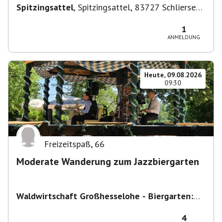
Spitzingsattel
,
Spitzingsattel, 83727 Schliersee,
Deutschland
1
ANMELDUNG
Heute, 09.08.2026
09:30
Freizeitspaß
,
66
Moderate Wanderung zum Jazzbiergarten
Waldwirtschaft Großhesselohe - Biergarten:
täglich bei schönem Wetter ab 10:00 Uhr -
Restaurant : Mo & Di Ruhetag
,
Georg-Kalb-
4