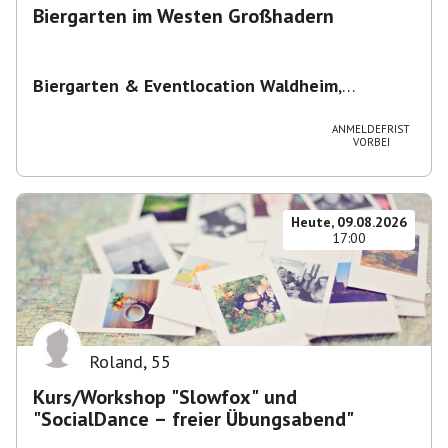
Biergarten im Westen Großhadern
Biergarten & Eventlocation Waldheim
,
Waldheim 1, 81377 München, Deutschland
ANMELDEFRIST
VORBEI
Heute, 09.08.2026
17:00
Roland
,
55
Kurs/Workshop "Slowfox" und
"SocialDance – freier Übungsabend"