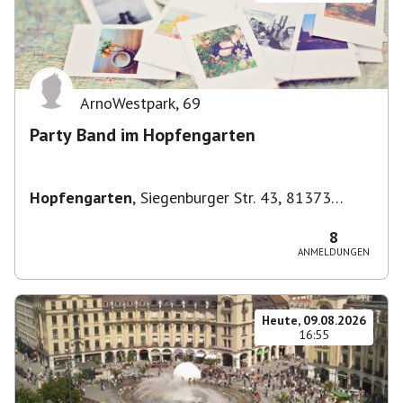
ArnoWestpark
,
69
Party Band im Hopfengarten
Hopfengarten
,
Siegenburger Str. 43, 81373
München-Sendling-Westpark, Deutschland
8
ANMELDUNGEN
Heute, 09.08.2026
16:55