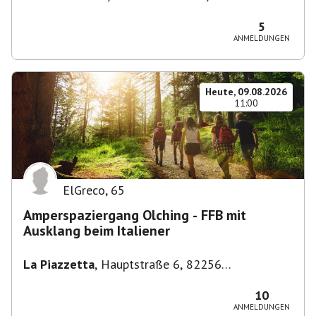
Stuttgart-Bad Cannstatt, Deutschland
5
ANMELDUNGEN
Heute, 09.08.2026
11:00
ElGreco
,
65
Amperspaziergang Olching - FFB mit
Ausklang beim Italiener
La Piazzetta
,
Hauptstraße 6, 82256
Fürstenfeldbruck, Deutschland
10
ANMELDUNGEN