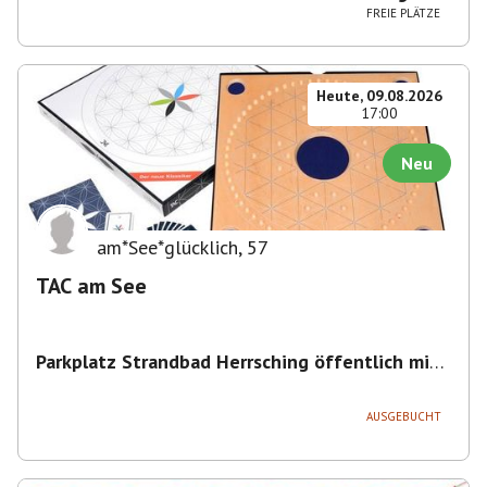
FREIE PLÄTZE
Heute, 09.08.2026
17:00
Neu
am*See*glücklich
,
57
TAC am See
Parkplatz Strandbad Herrsching öffentlich mit
Parkschein
,
Parkplatz, Keramikstraße 1-3, 82211
Herrsching am Ammersee, Deutschland
AUSGEBUCHT