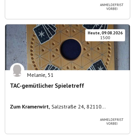
ANMELDEFRIST
VORBEI
Heute, 09.08.2026
15:00
Melanie
,
51
TAC-gemütlicher Spieletreff
Zum Kramerwirt
,
Salzstraße 24, 82110
Germering-Unterpfaffenhofen, Deutschland
ANMELDEFRIST
VORBEI