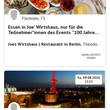
Fischlein
,
73
Essen in Joe' Wirtshaus, nur für die
Teilnehmer*innen des Events "100 Jahre
Funkturm"
Joes Wirtshaus | Restaurant in Berlin
,
Theodor-
Heuss-Platz 10, 14052 Berlin, U Theodor- Heuss
-Platz
ANMELDEFRIST
VORBEI
So, 09.08.2026
18:00