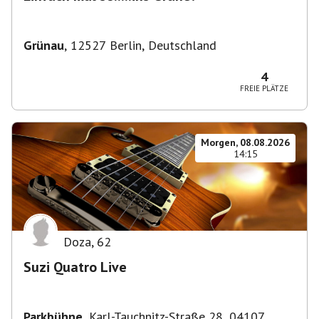
Grünau
,
12527 Berlin, Deutschland
4
FREIE PLÄTZE
Morgen, 08.08.2026
14:15
Doza
,
62
Suzi Quatro Live
Parkbühne
,
Karl-Tauchnitz-Straße 28, 04107