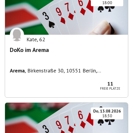
18:00
Kate
,
62
DoKo im Arema
Arema
,
Birkenstraße 30, 10551 Berlin,
Deutschland
11
FREIE PLÄTZE
Do, 13.08.2026
18:30