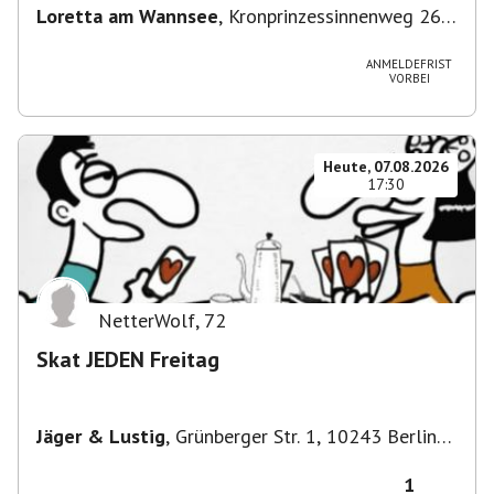
Loretta am Wannsee
,
Kronprinzessinnenweg 260,
14109 Berlin, Deutschland
ANMELDEFRIST
VORBEI
Heute, 07.08.2026
17:30
NetterWolf
,
72
Skat JEDEN Freitag
Jäger & Lustig
,
Grünberger Str. 1, 10243 Berlin-
Bezirk Friedrichshain-Kreuzberg, Deutschland
1