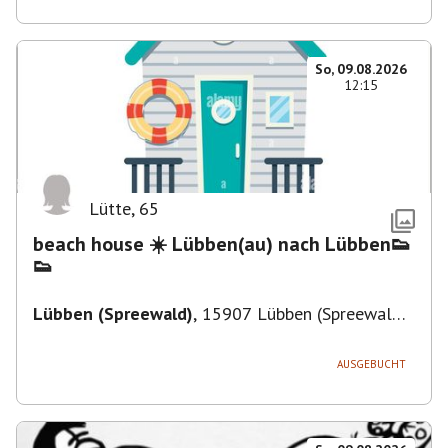
So, 09.08.2026
12:15
Lütte
,
65
beach house ☀️ Lübben(au) nach Lübben👟
👟
Lübben (Spreewald)
,
15907 Lübben (Spreewald),
Deutschland
AUSGEBUCHT