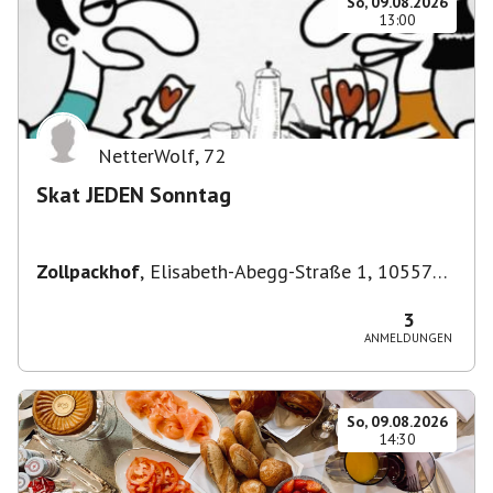
So, 09.08.2026
13:00
NetterWolf
,
72
Skat JEDEN Sonntag
Zollpackhof
,
Elisabeth-Abegg-Straße 1, 10557
Berlin, Deutschland
3
ANMELDUNGEN
So, 09.08.2026
14:30