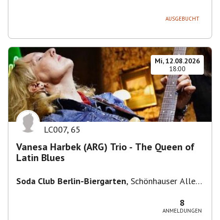
236, 13051 Berlin-Bezirk Lichtenberg,
Deutschland
AUSGEBUCHT
Mi, 12.08.2026
18:00
LC007
,
65
Vanesa Harbek (ARG) Trio - The Queen of
Latin Blues
Soda Club Berlin-Biergarten
,
Schönhauser Allee
36, 10435 Berlin, Deutschland
8
ANMELDUNGEN