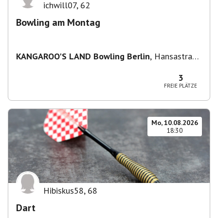
ichwill07
,
62
Bowling am Montag
KANGAROO'S LAND Bowling Berlin
,
Hansastraße
236, 13051 Berlin-Bezirk Lichtenberg,
Deutschland
3
FREIE PLÄTZE
Mo, 10.08.2026
18:30
Hibiskus58
,
68
Dart