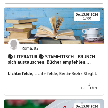
Do, 13.08.2026
17:00
Roma
,
82
📚 LITERATUR 📚 STAMMTISCH - BRUNCH -
sich austauschen, Bücher empfehlen,
Lesen/Vorlesen
Lichterfelde
,
Lichterfelde, Berlin-Bezirk Steglitz-
Zehlendorf, Deutschland
5
FREIE PLÄTZE
Do, 13.08.2026