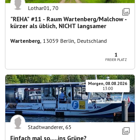
Lothar01
,
70
"REHA" #11 - Raum Wartenberg/Malchow -
kürzer als üblich, NICHT langsamer
Wartenberg
,
13059 Berlin, Deutschland
1
FREIER PLATZ
Morgen, 08.08.2026
13:00
Stadtwanderer
,
65
Einfach mal so.....ins Grüne?