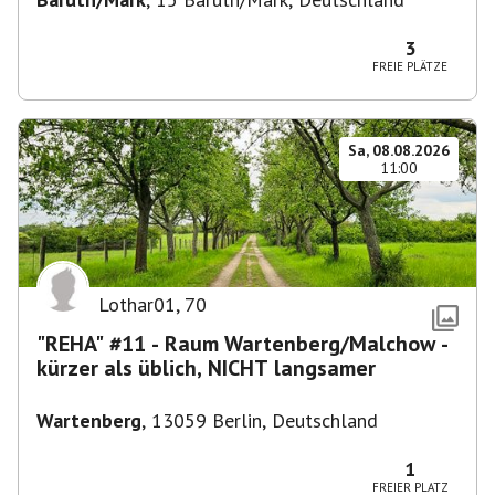
3
FREIE PLÄTZE
Sa, 08.08.2026
11:00
Lothar01
,
70
"REHA" #11 - Raum Wartenberg/Malchow -
kürzer als üblich, NICHT langsamer
Wartenberg
,
13059 Berlin, Deutschland
1
FREIER PLATZ