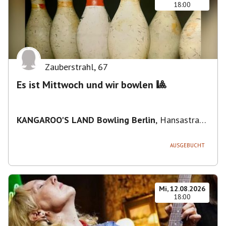
18:00
Zauberstrahl
,
67
Es ist Mittwoch und wir bowlen 🎱
KANGAROO'S LAND Bowling Berlin
,
Hansastraße
236, 13051 Berlin-Bezirk Lichtenberg,
Deutschland
AUSGEBUCHT
Mi, 12.08.2026
18:00