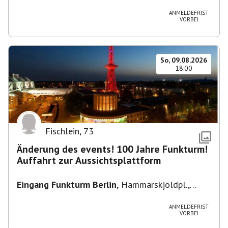
Heuss-Platz 10, 14052 Berlin, U Theodor- Heuss
-Platz
ANMELDEFRIST
VORBEI
So, 09.08.2026
18:00
Fischlein
,
73
Änderung des events! 100 Jahre Funkturm!
Auffahrt zur Aussichtsplattform
Eingang Funkturm Berlin
,
Hammarskjöldpl.,
14055 Berlin, Deutschland
ANMELDEFRIST
VORBEI