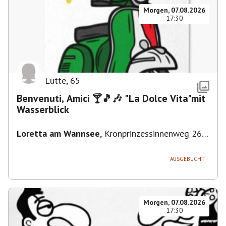
Morgen, 07.08.2026
17:30
Lütte
,
65
Benvenuti, Amici 🍸🎵🎶 "La Dolce Vita"mit
Wasserblick
Loretta am Wannsee
,
Kronprinzessinnenweg 260,
14109 Berlin, Deutschland
AUSGEBUCHT
Morgen, 07.08.2026
17:30