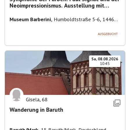
Neoimpressionismus. Ausstellung mit
Führung.
Museum Barberini
,
Humboldtstraße 5-6, 14467
Potsdam, Deutschland
AUSGEBUCHT
Sa, 08.08.2026
10:45
Gisela
,
68
Wanderung in Baruth
Baruth/Mark
,
15 Baruth/Mark, Deutschland