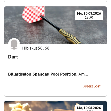
Mo, 10.08.2026
18:30
Hibiskus58
,
68
Dart
Billardsalon Spandau Pool Position
,
Am
Juliusturm 31, 13599 Berlin, Deutschland
AUSGEBUCHT
Mo, 10.08.2026