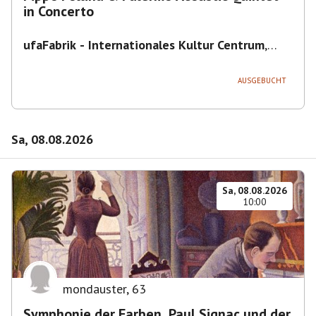
in Concerto
ufaFabrik - Internationales Kultur Centrum
,
Viktoriastraße 10-18, 12105 Berlin, U
Ullsteinstraße Ausgang Viktoriastraße
AUSGEBUCHT
Sa, 08.08.2026
Sa, 08.08.2026
10:00
mondauster
,
63
Symphonie der Farben. Paul Signac und der