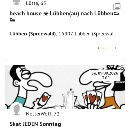
Lütte
,
65
beach house ☀️ Lübben(au) nach Lübben👟
👟
Lübben (Spreewald)
,
15907 Lübben (Spreewald),
Deutschland
AUSGEBUCHT
So, 09.08.2026
13:00
NetterWolf
,
72
Skat JEDEN Sonntag