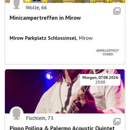
Wolle
,
66
Minicampertreffen in Mirow
Mirow Parkplatz Schlossinsel
,
Mirow
ANMELDEFRIST
VORBEI
Morgen, 07.08.2026
20:00
Fischlein
,
73
Pippo Pollina & Palermo Acoustic Quintet