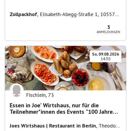
Zollpackhof
,
Elisabeth-Abegg-Straße 1, 10557
Berlin, Deutschland
3
ANMELDUNGEN
So, 09.08.2026
14:30
Fischlein
,
73
Essen in Joe' Wirtshaus, nur für die
Teilnehmer*innen des Events "100 Jahre
Funkturm"
Joes Wirtshaus | Restaurant in Berlin
,
Theodor-