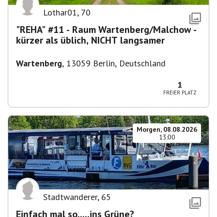
Lothar01
,
70
"REHA" #11 - Raum Wartenberg/Malchow -
kürzer als üblich, NICHT langsamer
Wartenberg
,
13059 Berlin, Deutschland
1
FREIER PLATZ
Morgen, 08.08.2026
13:00
Stadtwanderer
,
65
Einfach mal so.....ins Grüne?