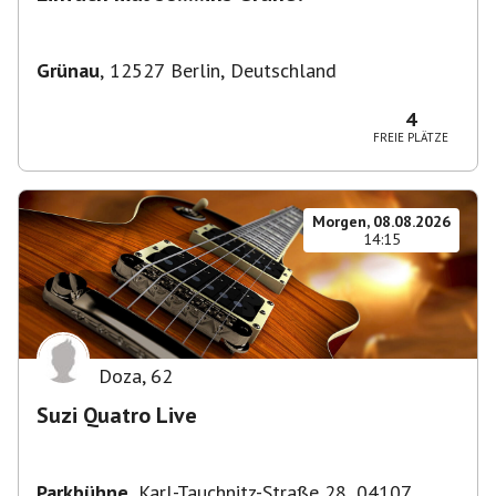
Grünau
,
12527 Berlin, Deutschland
4
FREIE PLÄTZE
Morgen, 08.08.2026
14:15
Doza
,
62
Suzi Quatro Live
Parkbühne
,
Karl-Tauchnitz-Straße 28, 04107