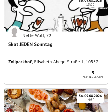
So, 09.08.2026
13:00
NetterWolf
,
72
Skat JEDEN Sonntag
Zollpackhof
,
Elisabeth-Abegg-Straße 1, 10557
Berlin, Deutschland
3
ANMELDUNGEN
So, 09.08.2026
14:30