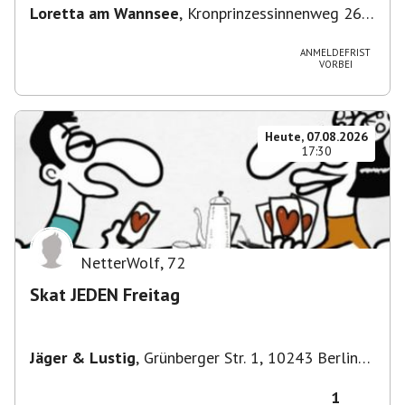
Loretta am Wannsee
,
Kronprinzessinnenweg 260,
14109 Berlin, Deutschland
ANMELDEFRIST
VORBEI
Heute, 07.08.2026
17:30
NetterWolf
,
72
Skat JEDEN Freitag
Jäger & Lustig
,
Grünberger Str. 1, 10243 Berlin-
Bezirk Friedrichshain-Kreuzberg, Deutschland
1