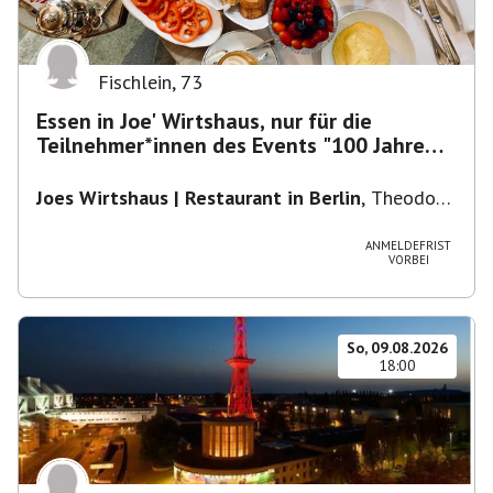
Fischlein
,
73
Essen in Joe' Wirtshaus, nur für die
Teilnehmer*innen des Events "100 Jahre
Funkturm"
Joes Wirtshaus | Restaurant in Berlin
,
Theodor-
Heuss-Platz 10, 14052 Berlin, U Theodor- Heuss
-Platz
ANMELDEFRIST
VORBEI
So, 09.08.2026
18:00