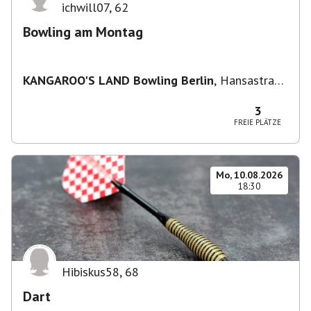
ichwill07
,
62
Bowling am Montag
KANGAROO'S LAND Bowling Berlin
,
Hansastraße
236, 13051 Berlin-Bezirk Lichtenberg,
Deutschland
3
FREIE PLÄTZE
Mo, 10.08.2026
18:30
Hibiskus58
,
68
Dart