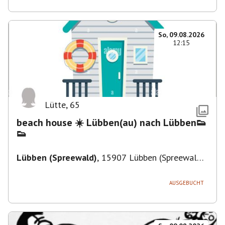
So, 09.08.2026
12:15
Lütte
,
65
beach house ☀️ Lübben(au) nach Lübben👟
👟
Lübben (Spreewald)
,
15907 Lübben (Spreewald),
Deutschland
AUSGEBUCHT