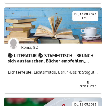
Do, 13.08.2026
17:00
Roma
,
82
📚 LITERATUR 📚 STAMMTISCH - BRUNCH -
sich austauschen, Bücher empfehlen,
Lesen/Vorlesen
Lichterfelde
,
Lichterfelde, Berlin-Bezirk Steglitz-
Zehlendorf, Deutschland
5
FREIE PLÄTZE
Do, 13.08.2026