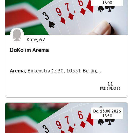
18:00
Kate
,
62
DoKo im Arema
Arema
,
Birkenstraße 30, 10551 Berlin,
Deutschland
11
FREIE PLÄTZE
Do, 13.08.2026
18:30