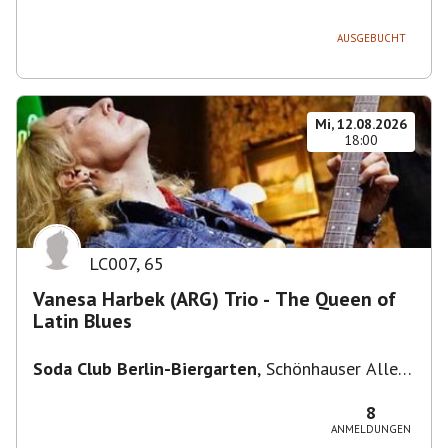
236, 13051 Berlin-Bezirk Lichtenberg,
Deutschland
AUSGEBUCHT
Mi, 12.08.2026
18:00
LC007
,
65
Vanesa Harbek (ARG) Trio - The Queen of
Latin Blues
Soda Club Berlin-Biergarten
,
Schönhauser Allee
36, 10435 Berlin, Deutschland
8
ANMELDUNGEN