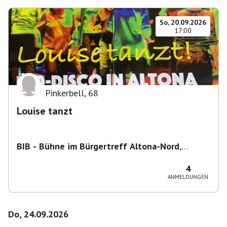
So, 20.09.2026
17:00
Pinkerbell
,
68
Louise tanzt
BIB - Bühne im Bürgertreff Altona-Nord
,
Gefionstraße 3, 22769 Hamburg, Deutschland
4
ANMELDUNGEN
Do, 24.09.2026