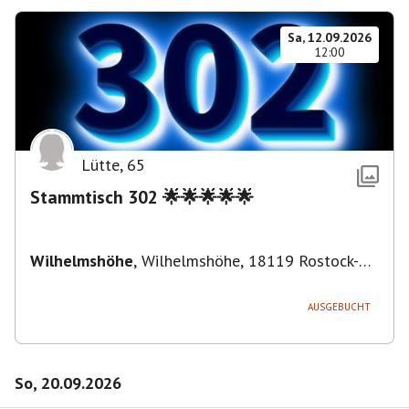
Sa, 12.09.2026
12:00
Lütte
,
65
Stammtisch 302 🌟🌟🌟🌟🌟
Wilhelmshöhe
,
Wilhelmshöhe, 18119 Rostock-
Ortsamt 1, Deutschland
AUSGEBUCHT
So, 20.09.2026