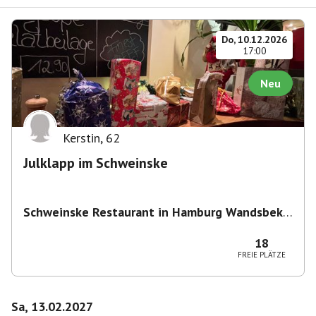
Do, 10.12.2026
17:00
Neu
Kerstin
,
62
Julklapp im Schweinske
Schweinske Restaurant in Hamburg Wandsbek -
Schnitzel, Burger & Frühstück
,
Wandsbeker
Marktstraße 149/151, 22041 Hamburg,
18
Deutschland
FREIE PLÄTZE
Sa, 13.02.2027