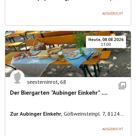
80638 München, Deutschland
,
München
AUSGEBUCHT
Heute, 08.08.2026
13:00
seesterninrot
,
68
Der Biergarten "Aubinger Einkehr" ....
Zur Aubinger Einkehr
,
Gößweinsteinpl. 7, 81249
München, Deutschland
AUSGEBUCHT