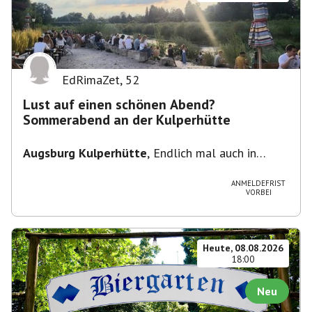
EdRimaZet
,
52
Lust auf einen schönen Abend?
Sommerabend an der Kulperhütte
Augsburg Kulperhütte
,
Endlich mal auch in
Augsburg!!! Pfarrer-Bogner-Straße, 86199
Augsburg
ANMELDEFRIST
VORBEI
Heute, 08.08.2026
18:00
Neu