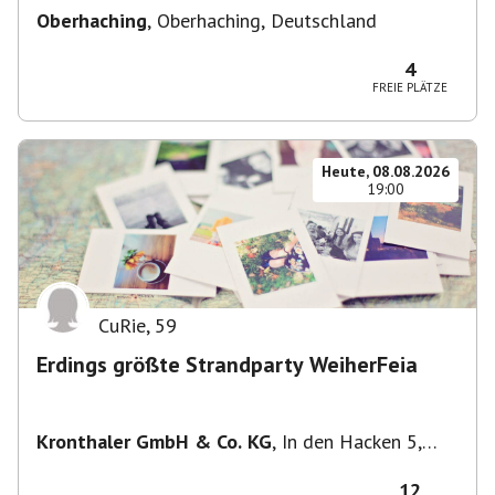
Oberhaching
,
Oberhaching, Deutschland
4
FREIE PLÄTZE
Heute, 08.08.2026
19:00
CuRie
,
59
Erdings größte Strandparty WeiherFeia
Kronthaler GmbH & Co. KG
,
In den Hacken 5,
85435 Erding, Deutschland
12