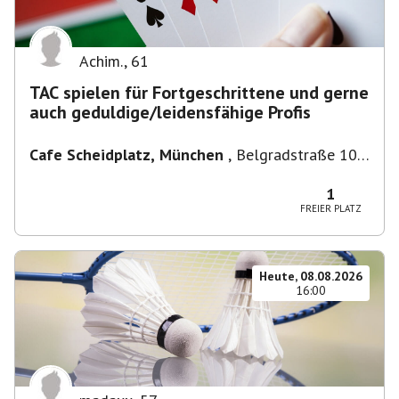
Achim.
,
61
TAC spielen für Fortgeschrittene und gerne
auch geduldige/leidensfähige Profis
Cafe Scheidplatz, München
,
Belgradstraße 104,
80804 München, Deutschland bei U-
Bahnhaltestelle Scheidplatz U2//U3
1
FREIER PLATZ
Heute, 08.08.2026
16:00