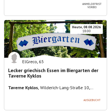
ANMELDEFRIST
VORBEI
Heute, 08.08.2026
18:00
ElGreco
,
65
Lecker griechisch Essen im Biergarten der
Taverne Kyklos
Taverne Kyklos
,
Wilderich-Lang-Straße 10,
80634 München-Neuhausen-Nymphenburg,
Deutschland
AUSGEBUCHT