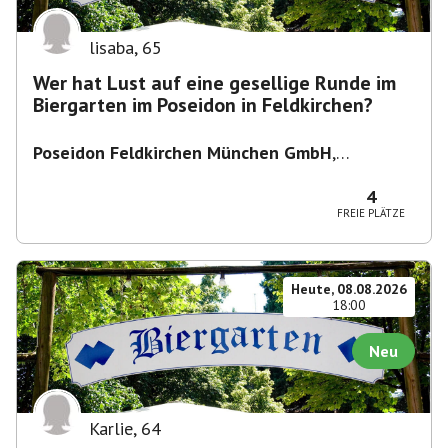
lisaba
,
65
Wer hat Lust auf eine gesellige Runde im
Biergarten im Poseidon in Feldkirchen?
Poseidon Feldkirchen München GmbH
,
Bahnhofstraße 19, 85622 Feldkirchen,
Deutschland
4
FREIE PLÄTZE
Heute, 08.08.2026
18:00
Neu
Karlie
,
64