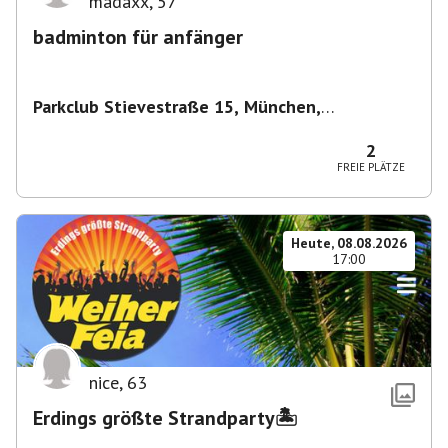
madaxx
,
57
badminton für anfänger
Parkclub Stievestraße 15, München,
Deutschland
,
München
2
FREIE PLÄTZE
Heute, 08.08.2026
17:00
nice
,
63
Erdings größte Strandparty🏝️