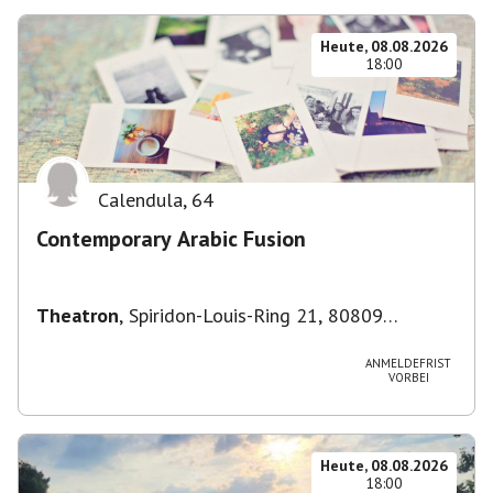
Heute, 08.08.2026
18:00
Calendula
,
64
Contemporary Arabic Fusion
Theatron
,
Spiridon-Louis-Ring 21, 80809
München-Milbertshofen-Am Hart, Deutschland
ANMELDEFRIST
VORBEI
Heute, 08.08.2026
18:00