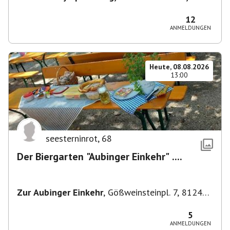
80638 München, Deutschland
,
München
12
ANMELDUNGEN
Heute, 08.08.2026
13:00
seesterninrot
,
68
Der Biergarten "Aubinger Einkehr" ....
Zur Aubinger Einkehr
,
Gößweinsteinpl. 7, 81249
München, Deutschland
5
ANMELDUNGEN