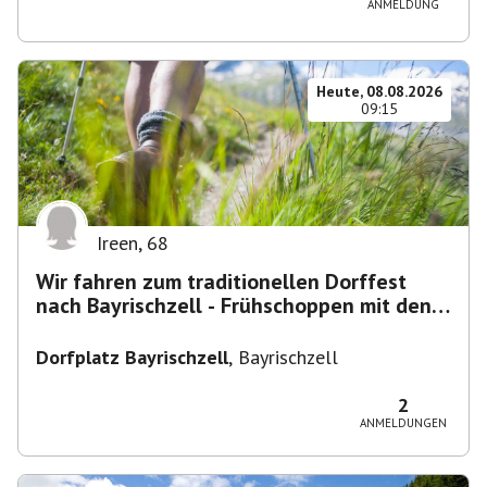
ANMELDUNG
Heute, 08.08.2026
09:15
Ireen
,
68
Wir fahren zum traditionellen Dorffest
nach Bayrischzell - Frühschoppen mit den
Dixielandlern.....
Dorfplatz Bayrischzell
,
Bayrischzell
2
ANMELDUNGEN