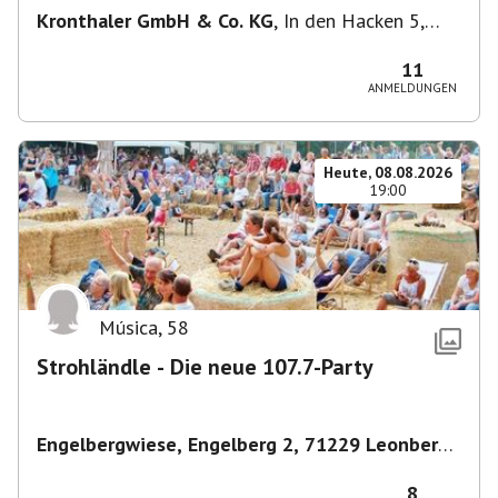
Kronthaler GmbH & Co. KG
,
In den Hacken 5,
85435 Erding, Deutschland
11
ANMELDUNGEN
Heute, 08.08.2026
19:00
Música
,
58
Strohländle - Die neue 107.7-Party
Engelbergwiese, Engelberg 2, 71229 Leonberg,
Deutschland
,
Leonberg
8