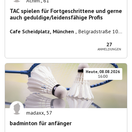
Achim.
,
61
TAC spielen für Fortgeschrittene und gerne
auch geduldige/leidensfähige Profis
Cafe Scheidplatz, München
,
Belgradstraße 104,
80804 München, Deutschland bei U-
Bahnhaltestelle Scheidplatz U2//U3
27
ANMELDUNGEN
Heute, 08.08.2026
16:00
madaxx
,
57
badminton für anfänger