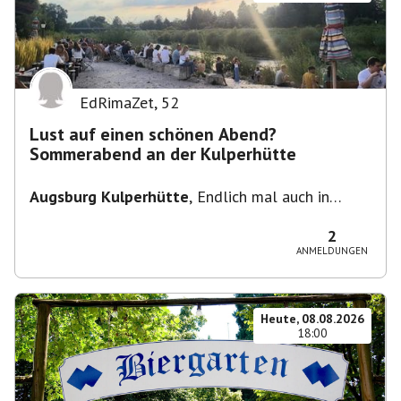
EdRimaZet
,
52
Lust auf einen schönen Abend?
Sommerabend an der Kulperhütte
Augsburg Kulperhütte
,
Endlich mal auch in
Augsburg!!! Pfarrer-Bogner-Straße, 86199
Augsburg
2
ANMELDUNGEN
Heute, 08.08.2026
18:00