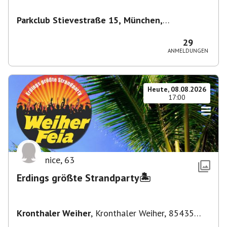
Parkclub Stievestraße 15, München,
Deutschland
,
München
29
ANMELDUNGEN
Heute, 08.08.2026
17:00
nice
,
63
Erdings größte Strandparty🏝️
Kronthaler Weiher
,
Kronthaler Weiher, 85435
Erding