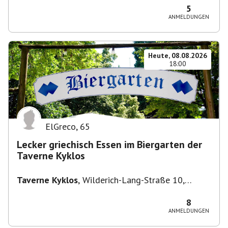
5
ANMELDUNGEN
Heute, 08.08.2026
18:00
ElGreco
,
65
Lecker griechisch Essen im Biergarten der
Taverne Kyklos
Taverne Kyklos
,
Wilderich-Lang-Straße 10,
80634 München-Neuhausen-Nymphenburg,
Deutschland
8
ANMELDUNGEN