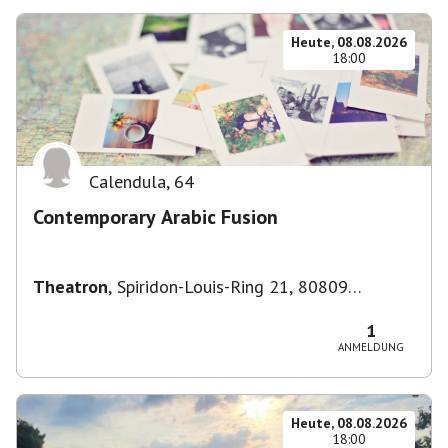
Heute, 08.08.2026
18:00
Calendula
,
64
Contemporary Arabic Fusion
Theatron
,
Spiridon-Louis-Ring 21, 80809
München-Milbertshofen-Am Hart, Deutschland
1
ANMELDUNG
Heute, 08.08.2026
18:00