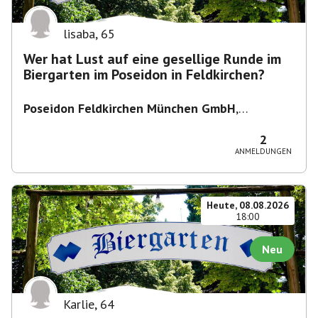
lisaba
,
65
Wer hat Lust auf eine gesellige Runde im
Biergarten im Poseidon in Feldkirchen?
Poseidon Feldkirchen München GmbH
,
Bahnhofstraße 19, 85622 Feldkirchen,
Deutschland
2
ANMELDUNGEN
Heute, 08.08.2026
18:00
Neu
Karlie
,
64