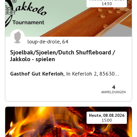
14:30
loup-de-drole
,
64
Sjoelbak/Sjoelen/Dutch Shuffleboard /
Jakkolo - spielen
Gasthof Gut Keferloh
,
In Keferloh 2, 85630
Grasbrunn, Deutschland
4
ANMELDUNGEN
Heute, 08.08.2026
15:00