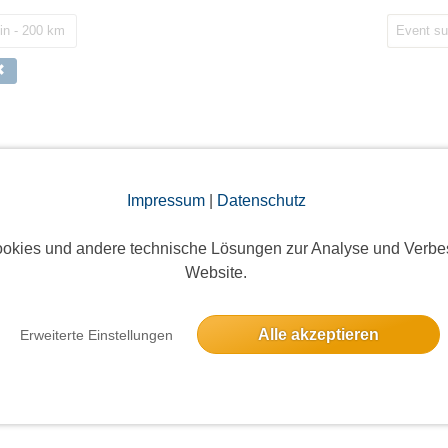
in - 200 km
arty mit Heike Wanner im Uferstüble
22 Anmel
ferstraße 95, 71642 Ludwigsburg
Impressum
|
Datenschutz
28 freie P
okies und andere technische Lösungen zur Analyse und Verbe
Website.
Alle akzeptieren
Erweiterte Einstellungen
tammtisch Marbach
4 Anmeld
Schwabstraße 2, 71672 Marbach am Neckar, Deutschland
5 freie Pl