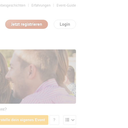
ebesgeschichten
Erfahrungen
Event-Guide
Jetzt registrieren
Login
mmt?
rstelle dein eigenes Event
?