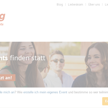
Blog
Liebeskram
Über uns
Li
nts
finden statt
zt an!
de mich an
? Wie
erstelle ich mein eigenes Event
und bestimme so wer teilni
E