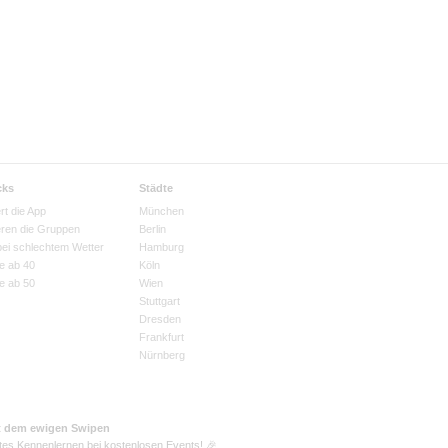
cks
Städte
rt die App
München
eren die Gruppen
Berlin
bei schlechtem Wetter
Hamburg
e ab 40
Köln
e ab 50
Wien
Stuttgart
Dresden
Frankfurt
Nürnberg
t dem ewigen Swipen
tes Kennenlernen bei kostenlosen Events! 🎉