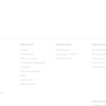
Hilfreiches
Erfahrungen
Tipps & Tri
Kosten
Erfahrungen
So funktionie
Hilfebereich
Liebesgeschichten
So funktioni
Hilfe zu Events
Eventberichte
Date-Ideen 
Funkenflug Netiquette
Partnersuch
Gruppen
Partnersuch
Freunde einladen
Blog
Liebeskram
Neue Ansicht
ion)
Schluss mi
– erlebe ech