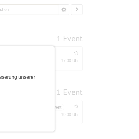
1 Event
dungen
17:00 Uhr
lätze
sserung unserer
1 Event
ungen
Bestätigungsevent
19:00 Uhr
ätze