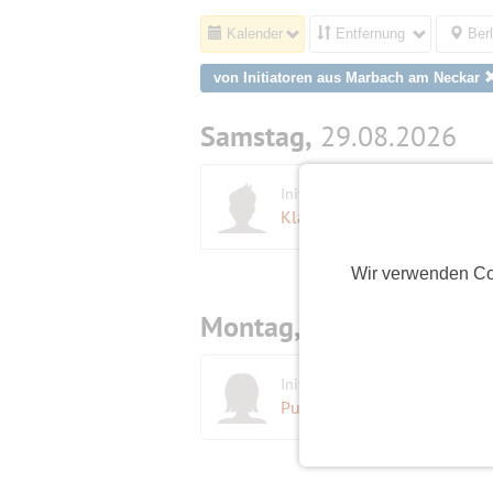
Kalender
Entfernung
Berl
von Initiatoren aus Marbach am Neckar
Samstag,
29.08.2026
P
Initiator
U
Klaus
(67)
Wir verwenden Co
Montag,
07.09.2026
S
Initiatorin
Puschi
(63)