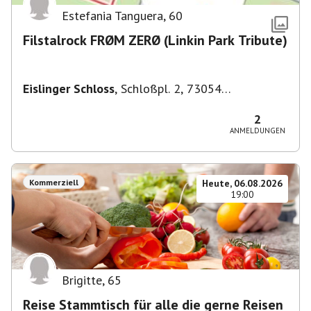
Estefania Tanguera
,
60
Filstalrock FRØM ZERØ (Linkin Park Tribute)
Eislinger Schloss
,
Schloßpl. 2, 73054
Eislingen/Fils, Deutschland
2
ANMELDUNGEN
Kommerziell
Heute, 06.08.2026
19:00
Brigitte
,
65
Reise Stammtisch für alle die gerne Reisen