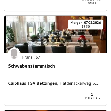
VORBEI
Morgen, 07.08.2026
18:30
Franzi
,
67
Schwabenstammtisch
Clubhaus TSV Betzingen
,
Haldenäckerweg 3,
72770 Reutlingen-Betzingen, Deutschland
1
FREIER PLATZ