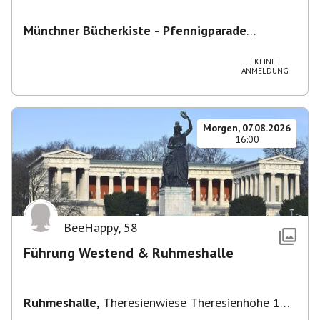
Münchner Bücherkiste - Pfennigparade
ChancenWerk GmbH
,
Hanauer Str. 85A, 80993
München-Moosach, Deutschland
KEINE
ANMELDUNG
Morgen, 07.08.2026
16:00
BeeHappy
,
58
Führung Westend & Ruhmeshalle
Ruhmeshalle
,
Theresienwiese Theresienhöhe 16,
Theresienhöhe 16, 80339 München, Deutschland