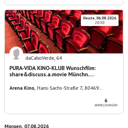
Heute, 06.08.2026
20:30
daCaboVerde
,
64
PURA-VIDA KINO-KLUB Wunschfilm:
share&discuss.a.movie Münchn.
Filmkunstwochen "Nirgendwo in Afrika"
Arena Kino
,
Hans-Sachs-Straße 7, 80469
München-Ludwigsvorstadt-Isarvorstadt,
Deutschland
6
ANMELDUNGEN
Morgen, 07.08.2026