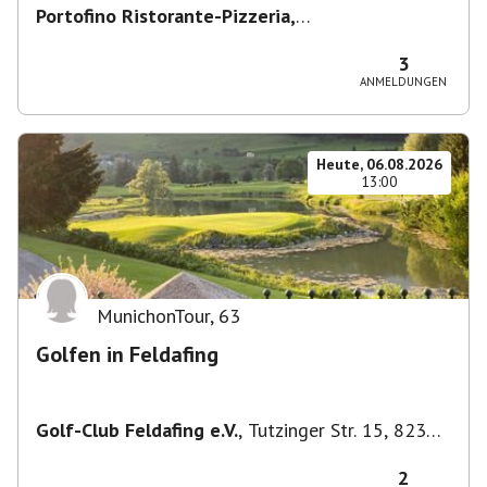
Portofino Ristorante-Pizzeria,
Scharfreiterplatz, München-Obergiesing-
Fasangarten, Deutschland
,
München
3
ANMELDUNGEN
Heute, 06.08.2026
13:00
MunichonTour
,
63
Golfen in Feldafing
Golf-Club Feldafing e.V.
,
Tutzinger Str. 15, 82340
Feldafing, Deutschland
2