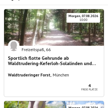
Morgen, 07.08.2026
10:00
Freizeitspaß
,
66
Sportlich flotte Gehrunde ab
Waldtrudering-Keferloh-Solalinden und
zurück
Waldtruderinger Forst
,
München
4
FREIE PLÄTZE
Morgen, 07.08.2026