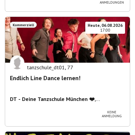
ANMELDUNGEN
Kommerziell
Heute, 06.08.2026
17:00
tanzschule_dt01
,
77
Endlich Line Dance lernen!
DT - Deine Tanzschule München ❤️
,
Schwanthalerstraße 5/2.Stock, 80336 München,
Deutschland
KEINE
ANMELDUNG