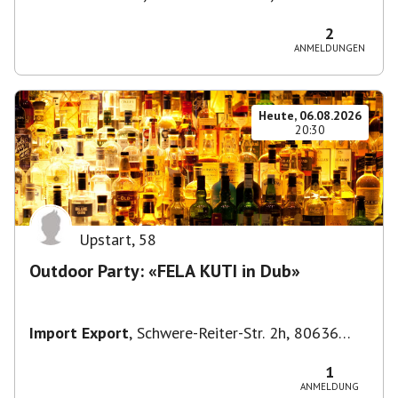
München, Deutschland
2
ANMELDUNGEN
Heute, 06.08.2026
20:30
Upstart
,
58
Outdoor Party: «FELA KUTI in Dub»
Import Export
,
Schwere-Reiter-Str. 2h, 80636
München-Neuhausen-Nymphenburg, Deutschland
1
ANMELDUNG