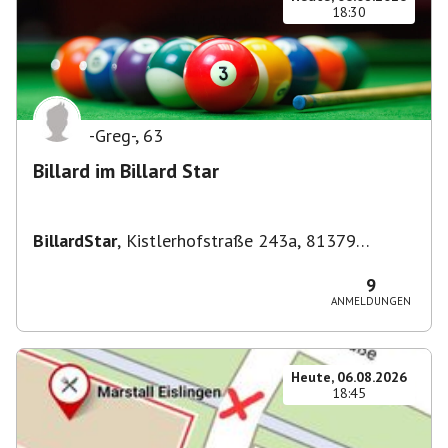
18:30
-Greg-
,
63
Billard im Billard Star
BillardStar
,
Kistlerhofstraße 243a, 81379
München, Deutschland
9
ANMELDUNGEN
Heute, 06.08.2026
18:45