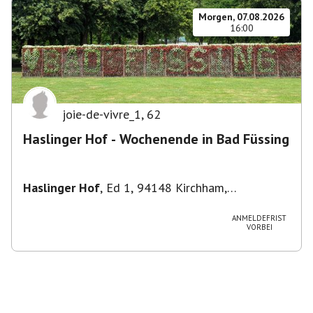
Morgen, 07.08.2026
16:00
joie-de-vivre_1
,
62
Haslinger Hof - Wochenende in Bad Füssing
Haslinger Hof
,
Ed 1, 94148 Kirchham,
Deutschland
ANMELDEFRIST
VORBEI