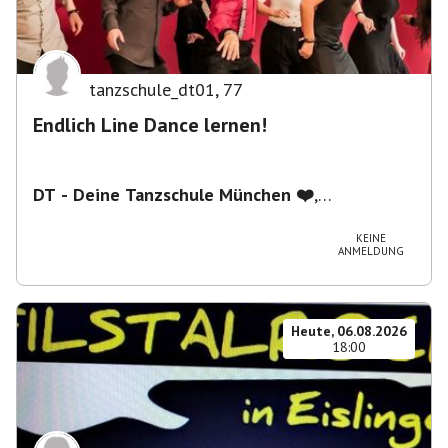
tanzschule_dt01
,
77
Endlich Line Dance lernen!
DT - Deine Tanzschule München ❤️
,
Schwanthalerstraße 5/2.Stock, 80336 München,
Deutschland
KEINE
ANMELDUNG
Heute, 06.08.2026
18:00