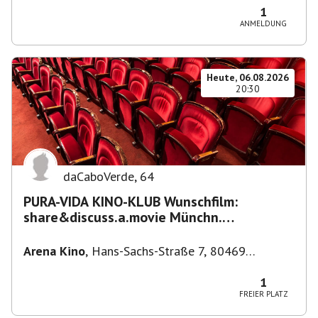
1
ANMELDUNG
Heute, 06.08.2026
20:30
daCaboVerde
,
64
PURA-VIDA KINO-KLUB Wunschfilm:
share&discuss.a.movie Münchn.
Filmkunstwochen "Nirgendwo in Afrika"
Arena Kino
,
Hans-Sachs-Straße 7, 80469
München-Ludwigsvorstadt-Isarvorstadt,
Deutschland
1
FREIER PLATZ