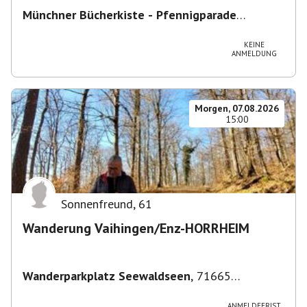
Münchner Bücherkiste - Pfennigparade
ChancenWerk GmbH
,
Hanauer Str. 85A, 80993
München-Moosach, Deutschland
KEINE
ANMELDUNG
Morgen, 07.08.2026
15:00
Sonnenfreund
,
61
Wanderung Vaihingen/Enz-HORRHEIM
Wanderparkplatz Seewaldseen
,
71665
Vaihingen/Enz
ANMELDEFRIST