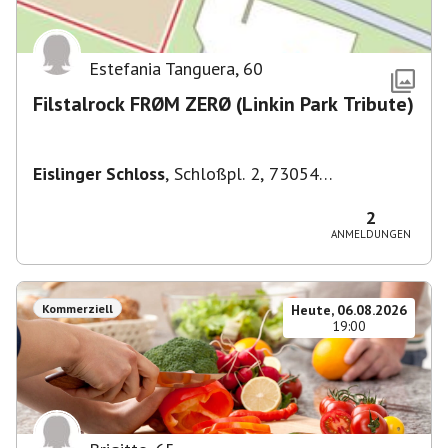
Estefania Tanguera
,
60
Filstalrock FRØM ZERØ (Linkin Park Tribute)
Eislinger Schloss
,
Schloßpl. 2, 73054
Eislingen/Fils, Deutschland
2
ANMELDUNGEN
Kommerziell
Heute, 06.08.2026
19:00