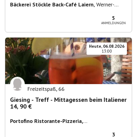
Bäckerei Stöckle Back-Café Laiern
,
Werner-
Siemens-Straße 2, 74321 Bietigheim-Bissingen,
Deutschland
5
ANMELDUNGEN
Heute, 06.08.2026
13:00
Freizeitspaß
,
66
Giesing - Treff - Mittagessen beim Italiener
14, 90 €
Portofino Ristorante-Pizzeria,
Scharfreiterplatz, München-Obergiesing-
Fasangarten, Deutschland
,
München
3