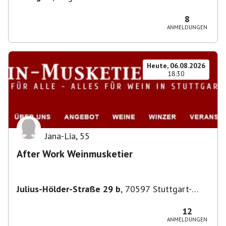
8
ANMELDUNGEN
Heute, 06.08.2026
18:30
Jana-Lia
,
55
After Work Weinmusketier
Julius-Hölder-Straße 29 b
,
70597 Stuttgart-
Degerloch
12
ANMELDUNGEN