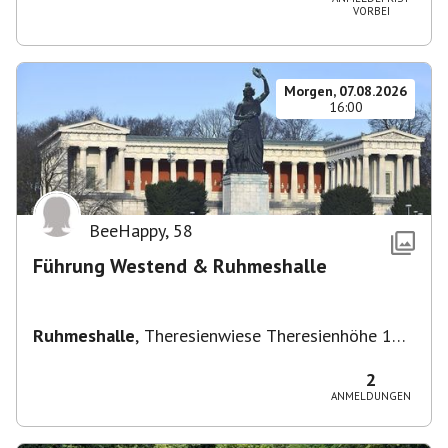
VORBEI
Morgen, 07.08.2026
16:00
BeeHappy
,
58
Führung Westend & Ruhmeshalle
Ruhmeshalle
,
Theresienwiese Theresienhöhe 16,
Theresienhöhe 16, 80339 München, Deutschland
2
ANMELDUNGEN