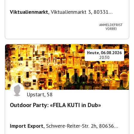
Viktualienmarkt
,
Viktualienmarkt 3, 80331
München, Deutschland
ANMELDEFRIST
VORBEI
Heute, 06.08.2026
20:30
Upstart
,
58
Outdoor Party: «FELA KUTI in Dub»
Import Export
,
Schwere-Reiter-Str. 2h, 80636
München-Neuhausen-Nymphenburg, Deutschland