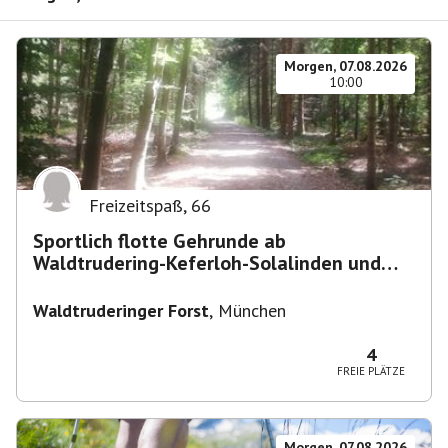
Morgen, 07.08.2026
10:00
Freizeitspaß
,
66
Sportlich flotte Gehrunde ab
Waldtrudering-Keferloh-Solalinden und
zurück
Waldtruderinger Forst
,
München
4
FREIE PLÄTZE
Morgen, 07.08.2026