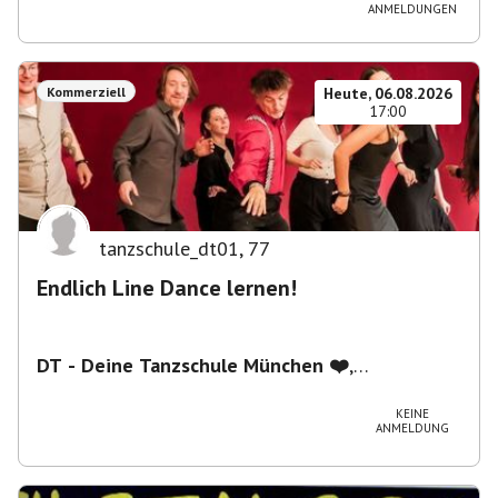
ANMELDUNGEN
Kommerziell
Heute, 06.08.2026
17:00
tanzschule_dt01
,
77
Endlich Line Dance lernen!
DT - Deine Tanzschule München ❤️
,
Schwanthalerstraße 5/2.Stock, 80336 München,
Deutschland
KEINE
ANMELDUNG