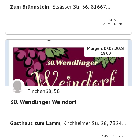
Zum Brünnstein
,
Elsässer Str. 36, 81667
München-Au-Haidhausen, Deutschland
KEINE
ANMELDUNG
Morgen, 07.08.2026
18:00
Tinchen68
,
58
30. Wendlinger Weindorf
Gasthaus zum Lamm
,
Kirchheimer Str. 26, 73240
Wendlingen am Neckar, Deutschland
ANMELDEFRIST