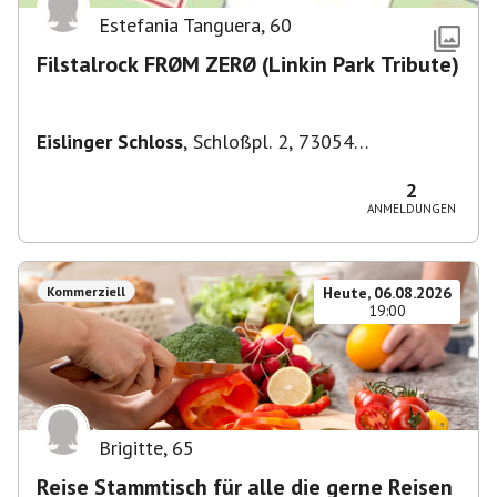
Estefania Tanguera
,
60
Filstalrock FRØM ZERØ (Linkin Park Tribute)
Eislinger Schloss
,
Schloßpl. 2, 73054
Eislingen/Fils, Deutschland
2
ANMELDUNGEN
Kommerziell
Heute, 06.08.2026
19:00
Brigitte
,
65
Reise Stammtisch für alle die gerne Reisen