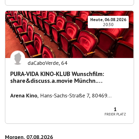
Heute, 06.08.2026
20:30
daCaboVerde
,
64
PURA-VIDA KINO-KLUB Wunschfilm:
share&discuss.a.movie Münchn.
Filmkunstwochen "Nirgendwo in Afrika"
Arena Kino
,
Hans-Sachs-Straße 7, 80469
München-Ludwigsvorstadt-Isarvorstadt,
Deutschland
1
FREIER PLATZ
Morgen, 07.08.2026