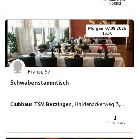
VORBEI
Morgen, 07.08.2026
18:30
Franzi
,
67
Schwabenstammtisch
Clubhaus TSV Betzingen
,
Haldenäckerweg 3,
72770 Reutlingen-Betzingen, Deutschland
1
FREIER PLATZ