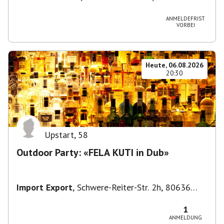
München, Deutschland
ANMELDEFRIST
VORBEI
Heute, 06.08.2026
20:30
Upstart
,
58
Outdoor Party: «FELA KUTI in Dub»
Import Export
,
Schwere-Reiter-Str. 2h, 80636
München-Neuhausen-Nymphenburg, Deutschland
1
ANMELDUNG