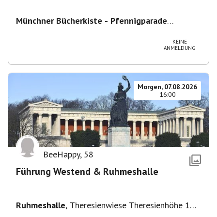
Münchner Bücherkiste - Pfennigparade
ChancenWerk GmbH
,
Hanauer Str. 85A, 80993
München-Moosach, Deutschland
KEINE
ANMELDUNG
Morgen, 07.08.2026
16:00
BeeHappy
,
58
Führung Westend & Ruhmeshalle
Ruhmeshalle
,
Theresienwiese Theresienhöhe 16,
Theresienhöhe 16, 80339 München, Deutschland