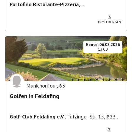
Portofino Ristorante-Pizzeria,
Scharfreiterplatz, München-Obergiesing-
Fasangarten, Deutschland
,
München
3
ANMELDUNGEN
Heute, 06.08.2026
13:00
MunichonTour
,
63
Golfen in Feldafing
Golf-Club Feldafing e.V.
,
Tutzinger Str. 15, 82340
Feldafing, Deutschland
2