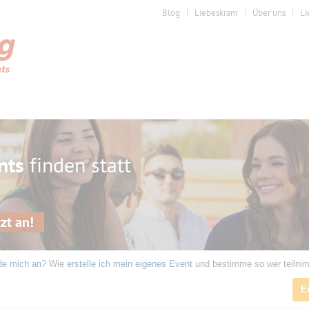
Blog
Liebeskram
Über uns
Li
nts
finden statt
zt an!
de mich an
? Wie
erstelle ich mein eigenes Event
und bestimme so wer teilni
E