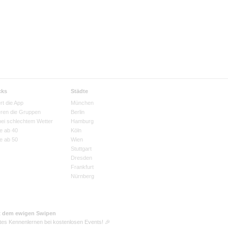
cks
Städte
rt die App
München
eren die Gruppen
Berlin
bei schlechtem Wetter
Hamburg
e ab 40
Köln
e ab 50
Wien
Stuttgart
Dresden
Frankfurt
Nürnberg
t dem ewigen Swipen
tes Kennenlernen bei kostenlosen Events! 🎉