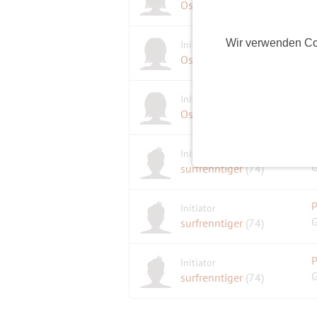
A
Ostwind
(62)
M
Wir verwenden Co
Initiatorin
Ostwind
(62)
M
Initiatorin
W
Ostwind
(62)
P
Initiator
G
surfrenntiger
(74)
Initiator
G
surfrenntiger
(74)
Initiator
G
surfrenntiger
(74)