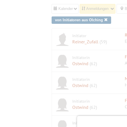
Kalender
Anmeldungen
B
von Initiatoren aus Olching
R
Initiator
Reiner_Zufall
(59)
F
Initiatorin
Ostwind
(62)
M
Initiatorin
H
Ostwind
(62)
F
Initiatorin
C
Ostwind
(62)
F
Initiatorin