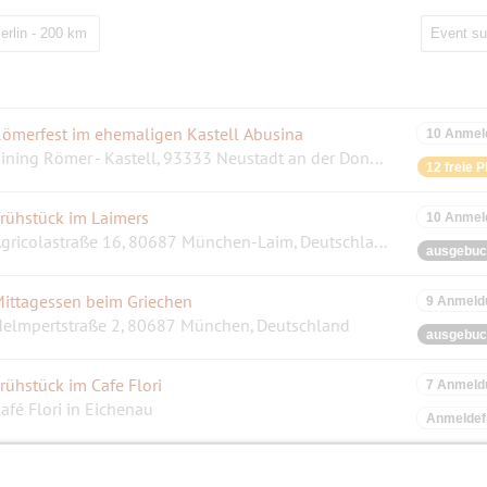
erlin - 200 km
ömerfest im ehemaligen Kastell Abusina
10 Anmel
Eining Römer - Kastell, 93333 Neustadt an der Donau, Germany
12 freie P
rühstück im Laimers
10 Anmel
Agricolastraße 16, 80687 München-Laim, Deutschland
ausgebuc
ittagessen beim Griechen
9 Anmeld
elmpertstraße 2, 80687 München, Deutschland
ausgebuc
rühstück im Cafe Flori
7 Anmeld
afé Flori in Eichenau
Anmeldefr
rühstück in Pasing
6 Anmeld