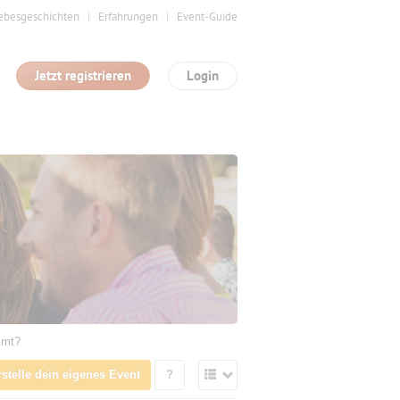
ebesgeschichten
Erfahrungen
Event-Guide
Jetzt registrieren
Login
mmt?
rstelle dein eigenes Event
?