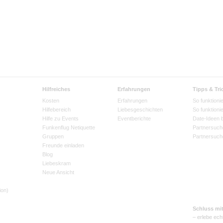
Hilfreiches
Erfahrungen
Tipps & Tri
Kosten
Erfahrungen
So funktionie
Hilfebereich
Liebesgeschichten
So funktioni
Hilfe zu Events
Eventberichte
Date-Ideen 
Funkenflug Netiquette
Partnersuch
Gruppen
Partnersuch
Freunde einladen
Blog
Liebeskram
Neue Ansicht
ion)
Schluss mi
– erlebe ech