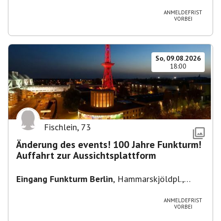
Heuss-Platz 10, 14052 Berlin, U Theodor- Heuss
-Platz
ANMELDEFRIST
VORBEI
So, 09.08.2026
18:00
Fischlein
,
73
Änderung des events! 100 Jahre Funkturm!
Auffahrt zur Aussichtsplattform
Eingang Funkturm Berlin
,
Hammarskjöldpl.,
14055 Berlin, Deutschland
ANMELDEFRIST
VORBEI