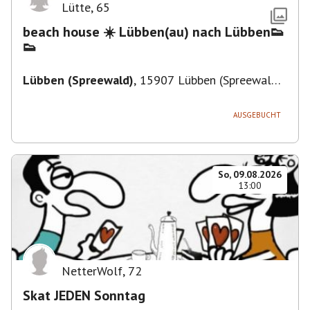
Lütte
,
65
beach house ☀️ Lübben(au) nach Lübben👟
👟
Lübben (Spreewald)
,
15907 Lübben (Spreewald),
Deutschland
AUSGEBUCHT
So, 09.08.2026
13:00
NetterWolf
,
72
Skat JEDEN Sonntag