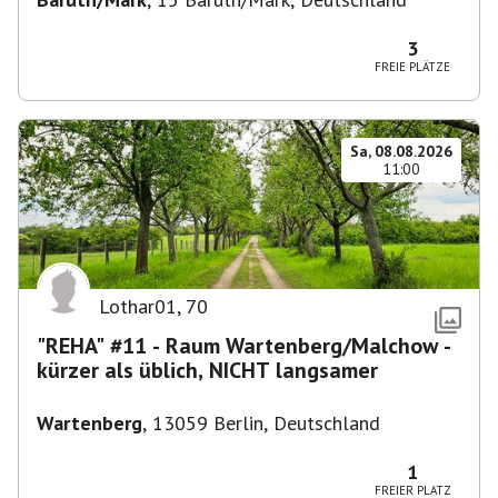
3
FREIE PLÄTZE
Sa, 08.08.2026
11:00
Lothar01
,
70
"REHA" #11 - Raum Wartenberg/Malchow -
kürzer als üblich, NICHT langsamer
Wartenberg
,
13059 Berlin, Deutschland
1
FREIER PLATZ