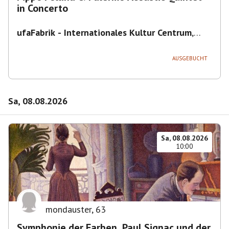
in Concerto
ufaFabrik - Internationales Kultur Centrum
,
Viktoriastraße 10-18, 12105 Berlin, U
Ullsteinstraße Ausgang Viktoriastraße
AUSGEBUCHT
Sa, 08.08.2026
Sa, 08.08.2026
10:00
mondauster
,
63
Symphonie der Farben. Paul Signac und der