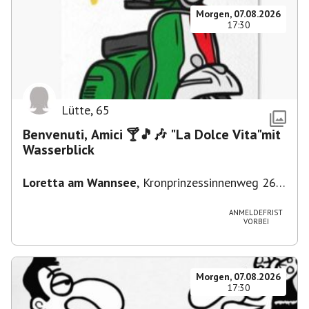
Morgen, 07.08.2026
17:30
Lütte
,
65
Benvenuti, Amici 🍸🎵🎶 "La Dolce Vita"mit
Wasserblick
Loretta am Wannsee
,
Kronprinzessinnenweg 260,
14109 Berlin, Deutschland
ANMELDEFRIST
VORBEI
Morgen, 07.08.2026
17:30