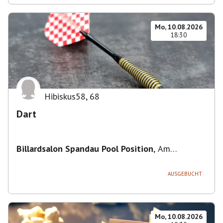
Mo, 10.08.2026
18:30
Hibiskus58
,
68
Dart
Billardsalon Spandau Pool Position
,
Am
Juliusturm 31, 13599 Berlin, Deutschland
AUSGEBUCHT
Mo, 10.08.2026