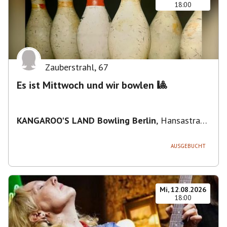
18:00
Zauberstrahl
,
67
Es ist Mittwoch und wir bowlen 🎱
KANGAROO'S LAND Bowling Berlin
,
Hansastraße
236, 13051 Berlin-Bezirk Lichtenberg,
Deutschland
AUSGEBUCHT
Mi, 12.08.2026
18:00