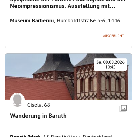
Neoimpressionismus. Ausstellung mit
Führung.
Museum Barberini
,
Humboldtstraße 5-6, 14467
Potsdam, Deutschland
AUSGEBUCHT
Sa, 08.08.2026
10:45
Gisela
,
68
Wanderung in Baruth
Baruth/Mark
,
15 Baruth/Mark, Deutschland