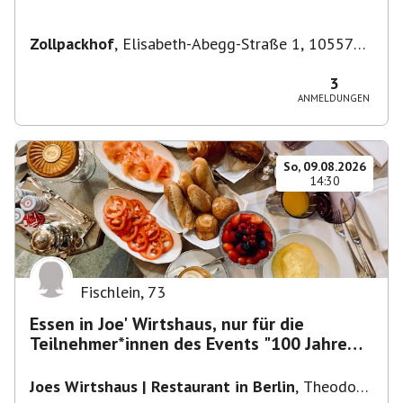
Zollpackhof
,
Elisabeth-Abegg-Straße 1, 10557
Berlin, Deutschland
3
ANMELDUNGEN
So, 09.08.2026
14:30
Fischlein
,
73
Essen in Joe' Wirtshaus, nur für die
Teilnehmer*innen des Events "100 Jahre
Funkturm"
Joes Wirtshaus | Restaurant in Berlin
,
Theodor-