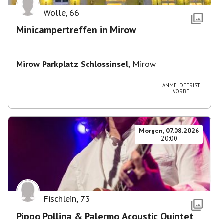
Wolle
,
66
Minicampertreffen in Mirow
Mirow Parkplatz Schlossinsel
,
Mirow
ANMELDEFRIST
VORBEI
Morgen, 07.08.2026
20:00
Fischlein
,
73
Pippo Pollina & Palermo Acoustic Quintet