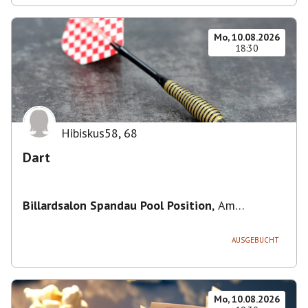
Mo, 10.08.2026
18:30
Hibiskus58
,
68
Dart
Billardsalon Spandau Pool Position
,
Am
Juliusturm 31, 13599 Berlin, Deutschland
AUSGEBUCHT
Mo, 10.08.2026