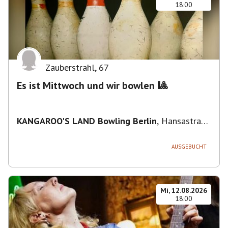
18:00
Zauberstrahl
,
67
Es ist Mittwoch und wir bowlen 🎱
KANGAROO'S LAND Bowling Berlin
,
Hansastraße
236, 13051 Berlin-Bezirk Lichtenberg,
Deutschland
AUSGEBUCHT
Mi, 12.08.2026
18:00