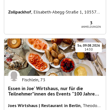
Zollpackhof
,
Elisabeth-Abegg-Straße 1, 10557
Berlin, Deutschland
3
ANMELDUNGEN
So, 09.08.2026
14:30
Fischlein
,
73
Essen in Joe' Wirtshaus, nur für die
Teilnehmer*innen des Events "100 Jahre
Funkturm"
Joes Wirtshaus | Restaurant in Berlin
,
Theodor-