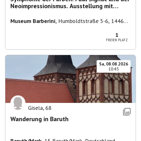
Neoimpressionismus. Ausstellung mit
Führung.
Museum Barberini
,
Humboldtstraße 5-6, 14467
Potsdam, Deutschland
1
FREIER PLATZ
Sa, 08.08.2026
10:45
Gisela
,
68
Wanderung in Baruth
Baruth/Mark
,
15 Baruth/Mark, Deutschland