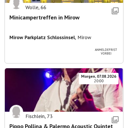
Wolle
,
66
Minicampertreffen in Mirow
Mirow Parkplatz Schlossinsel
,
Mirow
ANMELDEFRIST
VORBEI
Morgen, 07.08.2026
20:00
Fischlein
,
73
Pippo Pollina & Palermo Acoustic Quintet