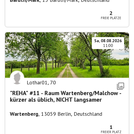
2
FREIE PLÄTZE
Sa, 08.08.2026
11:00
Lothar01
,
70
"REHA" #11 - Raum Wartenberg/Malchow -
kürzer als üblich, NICHT langsamer
Wartenberg
,
13059 Berlin, Deutschland
1
FREIER PLATZ