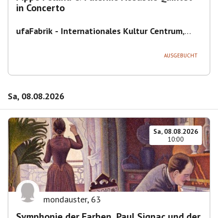
in Concerto
ufaFabrik - Internationales Kultur Centrum
,
Viktoriastraße 10-18, 12105 Berlin, U
Ullsteinstraße Ausgang Viktoriastraße
AUSGEBUCHT
Sa, 08.08.2026
Sa, 08.08.2026
10:00
mondauster
,
63
Symphonie der Farben. Paul Signac und der