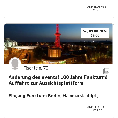
Heuss-Platz 10, 14052 Berlin, U Theodor- Heuss
-Platz
ANMELDEFRIST
VORBEI
So, 09.08.2026
18:00
Fischlein
,
73
Änderung des events! 100 Jahre Funkturm!
Auffahrt zur Aussichtsplattform
Eingang Funkturm Berlin
,
Hammarskjöldpl.,
14055 Berlin, Deutschland
ANMELDEFRIST
VORBEI