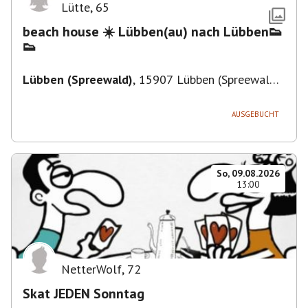
Lütte
,
65
beach house ☀️ Lübben(au) nach Lübben👟
👟
Lübben (Spreewald)
,
15907 Lübben (Spreewald),
Deutschland
AUSGEBUCHT
So, 09.08.2026
13:00
NetterWolf
,
72
Skat JEDEN Sonntag