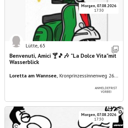
Morgen, 07.08.2026
17:30
Lütte
,
65
Benvenuti, Amici 🍸🎵🎶 "La Dolce Vita"mit
Wasserblick
Loretta am Wannsee
,
Kronprinzessinnenweg 260,
14109 Berlin, Deutschland
ANMELDEFRIST
VORBEI
Morgen, 07.08.2026
17:30