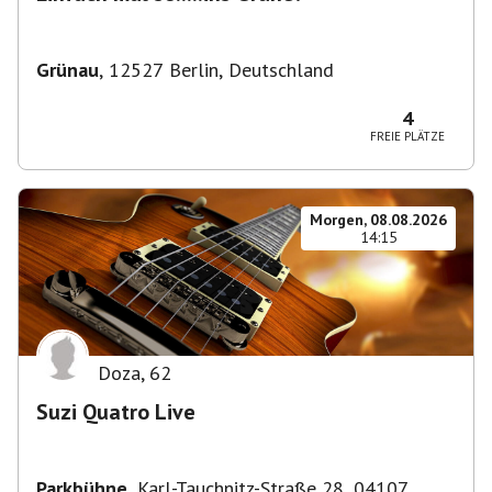
Grünau
,
12527 Berlin, Deutschland
4
FREIE PLÄTZE
Morgen, 08.08.2026
14:15
Doza
,
62
Suzi Quatro Live
Parkbühne
,
Karl-Tauchnitz-Straße 28, 04107