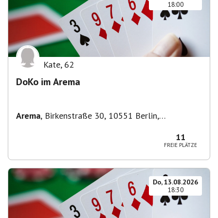
18:00
Kate
,
62
DoKo im Arema
Arema
,
Birkenstraße 30, 10551 Berlin,
Deutschland
11
FREIE PLÄTZE
Do, 13.08.2026
18:30