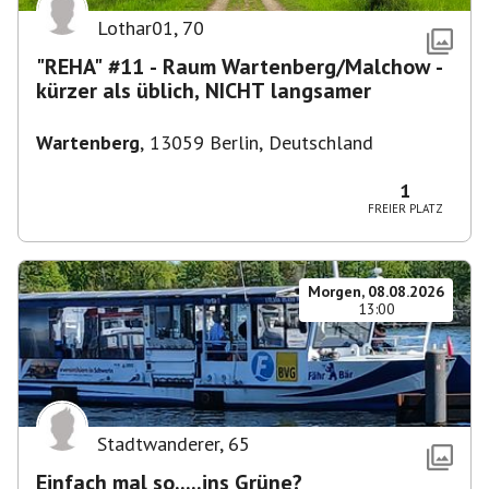
Lothar01
,
70
"REHA" #11 - Raum Wartenberg/Malchow -
kürzer als üblich, NICHT langsamer
Wartenberg
,
13059 Berlin, Deutschland
1
FREIER PLATZ
Morgen, 08.08.2026
13:00
Stadtwanderer
,
65
Einfach mal so.....ins Grüne?