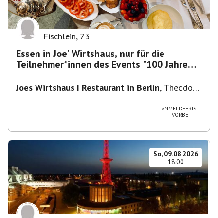
Fischlein
,
73
Essen in Joe' Wirtshaus, nur für die
Teilnehmer*innen des Events "100 Jahre
Funkturm"
Joes Wirtshaus | Restaurant in Berlin
,
Theodor-
Heuss-Platz 10, 14052 Berlin, U Theodor- Heuss
-Platz
ANMELDEFRIST
VORBEI
So, 09.08.2026
18:00