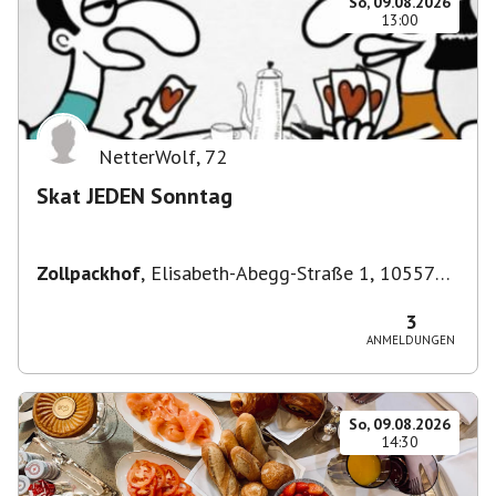
So, 09.08.2026
13:00
NetterWolf
,
72
Skat JEDEN Sonntag
Zollpackhof
,
Elisabeth-Abegg-Straße 1, 10557
Berlin, Deutschland
3
ANMELDUNGEN
So, 09.08.2026
14:30