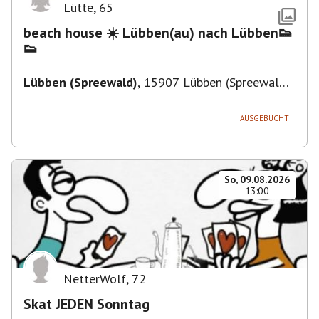
Lütte
,
65
beach house ☀️ Lübben(au) nach Lübben👟
👟
Lübben (Spreewald)
,
15907 Lübben (Spreewald),
Deutschland
AUSGEBUCHT
So, 09.08.2026
13:00
NetterWolf
,
72
Skat JEDEN Sonntag