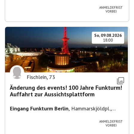
Heuss-Platz 10, 14052 Berlin, U Theodor- Heuss
-Platz
ANMELDEFRIST
VORBEI
So, 09.08.2026
18:00
Fischlein
,
73
Änderung des events! 100 Jahre Funkturm!
Auffahrt zur Aussichtsplattform
Eingang Funkturm Berlin
,
Hammarskjöldpl.,
14055 Berlin, Deutschland
ANMELDEFRIST
VORBEI