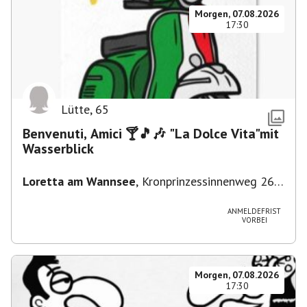
Morgen, 07.08.2026
17:30
Lütte
,
65
Benvenuti, Amici 🍸🎵🎶 "La Dolce Vita"mit
Wasserblick
Loretta am Wannsee
,
Kronprinzessinnenweg 260,
14109 Berlin, Deutschland
ANMELDEFRIST
VORBEI
Morgen, 07.08.2026
17:30