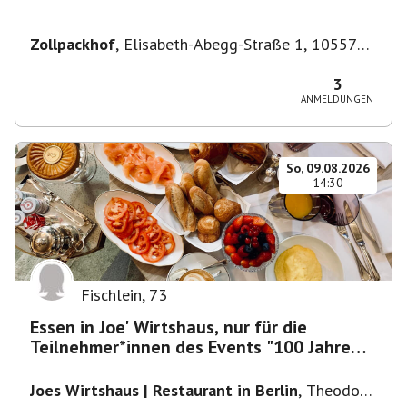
Zollpackhof
,
Elisabeth-Abegg-Straße 1, 10557
Berlin, Deutschland
3
ANMELDUNGEN
So, 09.08.2026
14:30
Fischlein
,
73
Essen in Joe' Wirtshaus, nur für die
Teilnehmer*innen des Events "100 Jahre
Funkturm"
Joes Wirtshaus | Restaurant in Berlin
,
Theodor-