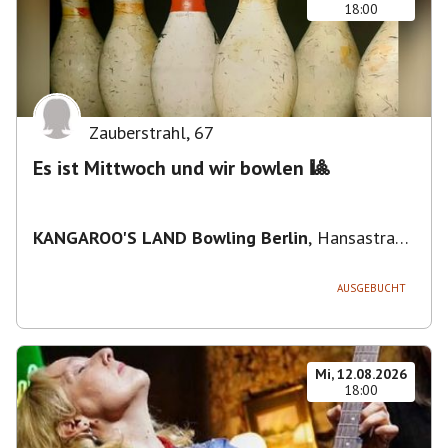
18:00
Zauberstrahl
,
67
Es ist Mittwoch und wir bowlen 🎱
KANGAROO'S LAND Bowling Berlin
,
Hansastraße
236, 13051 Berlin-Bezirk Lichtenberg,
Deutschland
AUSGEBUCHT
Mi, 12.08.2026
18:00