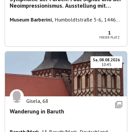
Neoimpressionismus. Ausstellung mit
Führung.
Museum Barberini
,
Humboldtstraße 5-6, 14467
Potsdam, Deutschland
1
FREIER PLATZ
Sa, 08.08.2026
10:45
Gisela
,
68
Wanderung in Baruth
Baruth/Mark
,
15 Baruth/Mark, Deutschland