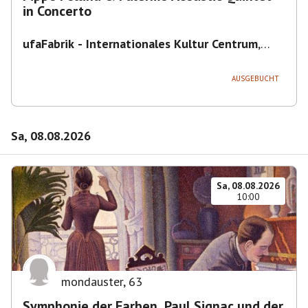
in Concerto
ufaFabrik - Internationales Kultur Centrum
,
Viktoriastraße 10-18, 12105 Berlin, U
Ullsteinstraße Ausgang Viktoriastraße
AUSGEBUCHT
Sa, 08.08.2026
Sa, 08.08.2026
10:00
mondauster
,
63
Symphonie der Farben. Paul Signac und der