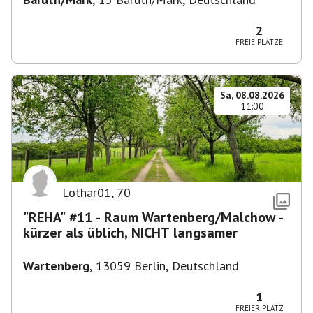
2
FREIE PLÄTZE
Sa, 08.08.2026
11:00
Lothar01
,
70
"REHA" #11 - Raum Wartenberg/Malchow -
kürzer als üblich, NICHT langsamer
Wartenberg
,
13059 Berlin, Deutschland
1
FREIER PLATZ