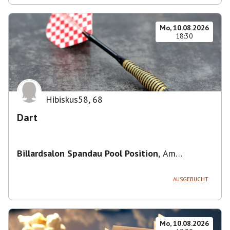
Mo, 10.08.2026
18:30
Hibiskus58
,
68
Dart
Billardsalon Spandau Pool Position
,
Am
Juliusturm 31, 13599 Berlin, Deutschland
AUSGEBUCHT
Mo, 10.08.2026