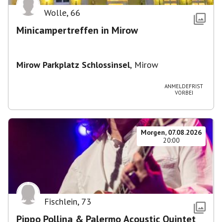
Wolle
,
66
Minicampertreffen in Mirow
Mirow Parkplatz Schlossinsel
,
Mirow
ANMELDEFRIST
VORBEI
Morgen, 07.08.2026
20:00
Fischlein
,
73
Pippo Pollina & Palermo Acoustic Quintet