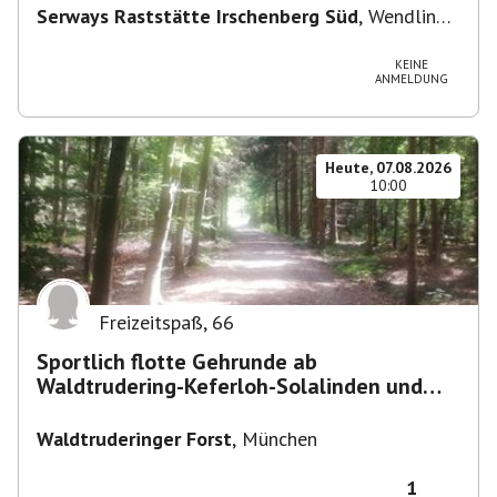
Serways Raststätte Irschenberg Süd
,
Wendling
12, 83737 Irschenberg, Deutschland
KEINE
ANMELDUNG
Heute, 07.08.2026
10:00
Freizeitspaß
,
66
Sportlich flotte Gehrunde ab
Waldtrudering-Keferloh-Solalinden und
zurück
Waldtruderinger Forst
,
München
1