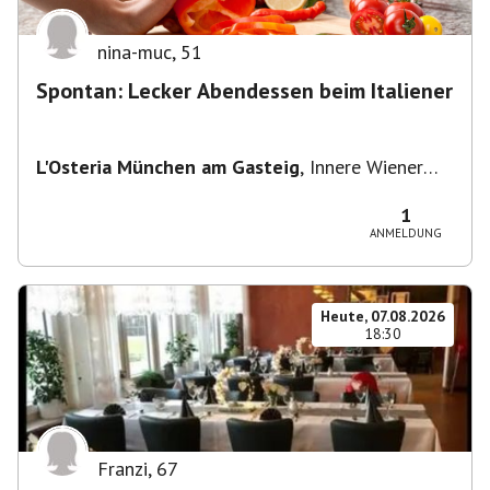
nina-muc
,
51
Spontan: Lecker Abendessen beim Italiener
L'Osteria München am Gasteig
,
Innere Wiener
Straße 2, 81667 München, Deutschland
1
ANMELDUNG
Heute, 07.08.2026
18:30
Franzi
,
67