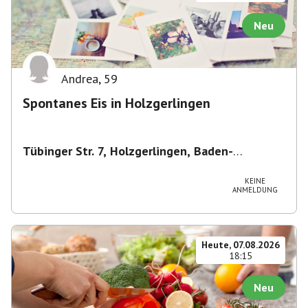
Neu
Andrea
,
59
Spontanes Eis in Holzgerlingen
Tübinger Str. 7, Holzgerlingen, Baden-
Württemberg, Deutschland
,
Tübinger Str. 7,
Holzgerlingen, Baden-Württemberg, Deutschland
KEINE
ANMELDUNG
Heute, 07.08.2026
18:15
Neu