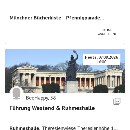
Münchner Bücherkiste - Pfennigparade
ChancenWerk GmbH
,
Hanauer Str. 85A, 80993
München-Moosach, Deutschland
KEINE
ANMELDUNG
Heute, 07.08.2026
16:00
BeeHappy
,
58
Führung Westend & Ruhmeshalle
Ruhmeshalle
,
Theresienwiese Theresienhöhe 16,