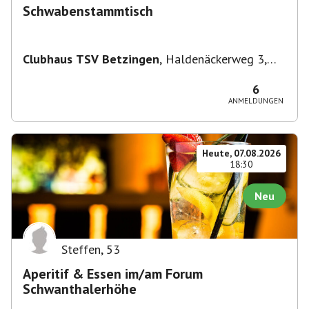
Schwabenstammtisch
Clubhaus TSV Betzingen
,
Haldenäckerweg 3,
72770 Reutlingen-Betzingen, Deutschland
6
ANMELDUNGEN
Heute, 07.08.2026
18:30
Neu
Steffen
,
53
Aperitif & Essen im/am Forum
Schwanthalerhöhe