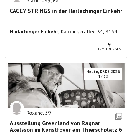
Astrid-089
,
68
CAGEY STRINGS in der Harlachinger Einkehr
Harlachinger Einkehr
,
Karolingerallee 34, 81545
München-Untergiesing-Harlaching, Deutschland
9
ANMELDUNGEN
Heute, 07.08.2026
17:30
Roxane
,
59
Ausstellung Greenland von Ragnar
Axelsson im Kunstfoyer am Thierschplatz 6