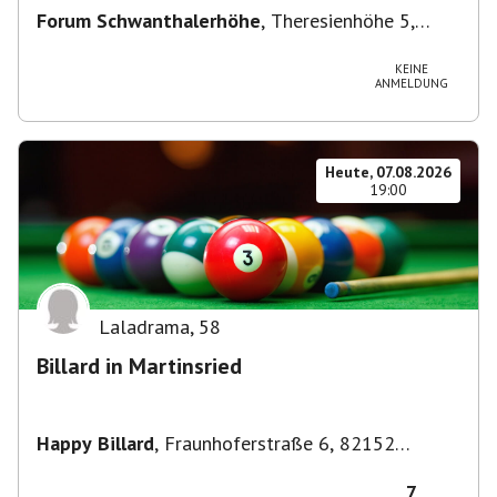
Forum Schwanthalerhöhe
,
Theresienhöhe 5,
80339 München-Schwanthalerhöhe, Deutschland
KEINE
ANMELDUNG
Heute, 07.08.2026
19:00
Laladrama
,
58
Billard in Martinsried
Happy Billard
,
Fraunhoferstraße 6, 82152
Planegg, Deutschland
7