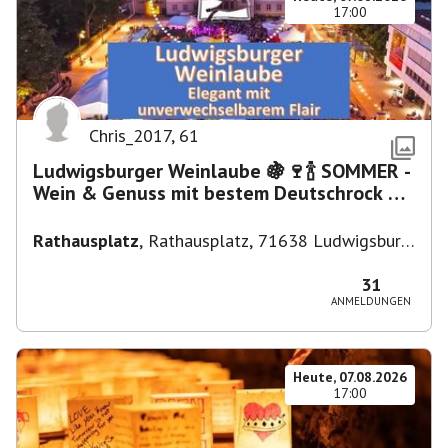
17:00
Chris_2017
,
61
Ludwigsburger Weinlaube 🍇🍷🍾 SOMMER -
Wein & Genuss mit bestem Deutschrock 🎼
🎤 🎷 🎸
Rathausplatz
,
Rathausplatz, 71638 Ludwigsburg,
Deutschland
31
ANMELDUNGEN
Heute, 07.08.2026
17:00