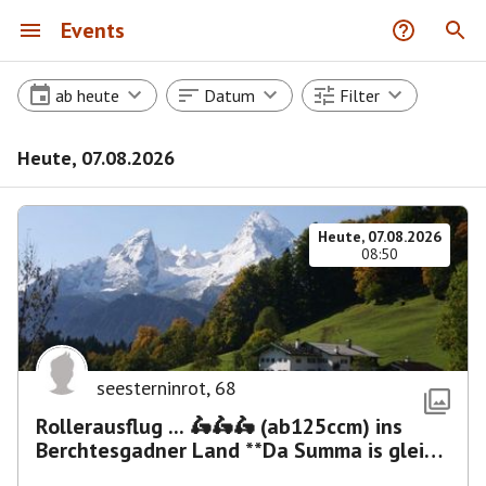
Events
ab heute
Datum
Filter
Heute, 07.08.2026
Heute, 07.08.2026
08:50
seesterninrot
,
68
Rollerausflug ... 🛵🛵🛵 (ab125ccm) ins
Berchtesgadner Land **Da Summa is glei
umma**