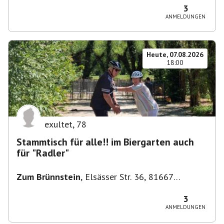
3
ANMELDUNGEN
Heute, 07.08.2026
18:00
exultet
,
78
Stammtisch für alle!! im Biergarten auch
für "Radler"
Zum Brünnstein
,
Elsässer Str. 36, 81667
München-Au-Haidhausen, Deutschland
3
ANMELDUNGEN