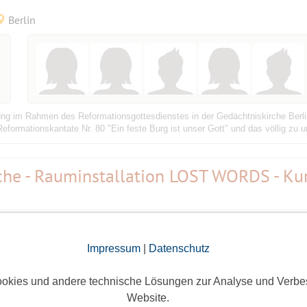
Berlin
rung im Rahmen des Reformationsgottesdienstes in der Gedächtniskirche Berl
Reformationskantate Nr. 80 "Ein feste Burg ist unser Gott" und das völlig zu u
rche - Rauminstallation LOST WORDS - Ku
Berlin
Impressum
|
Datenschutz
okies und andere technische Lösungen zur Analyse und Verbe
Website.