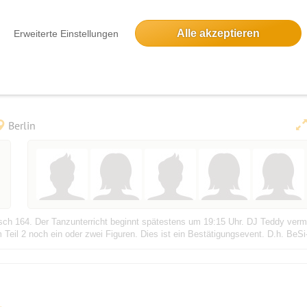
uch ein Feiertag ist) besuchen wir die Rauminstallation LOST WORDS der Künst
iegt inmitten des Nikolaiviertels) wird sich zum 500. Reformationsjubiläum in 
Alle akzeptieren
Erweiterte Einstellungen
Keese - Discofox mit DJ Teddy, danach Pa
Berlin
isch 164. Der Tanzunterricht beginnt spätestens um 19:15 Uhr. DJ Teddy vermit
 Teil 2 noch ein oder zwei Figuren. Dies ist ein Bestätigungsevent. D.h. BeSi