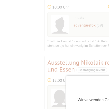
10:00 Uhr
Initiator
adventurefox
(59)
"Gott der Herr ist Sonn und Schild" Auffüh
steht seit je her ein wenig im Schatten der 
Ausstellung Nikolaiki
und Essen
Bestätigungsevent
12:00 Uhr
Initiatorin
Brombeere1
(73)
Wir verwenden Co