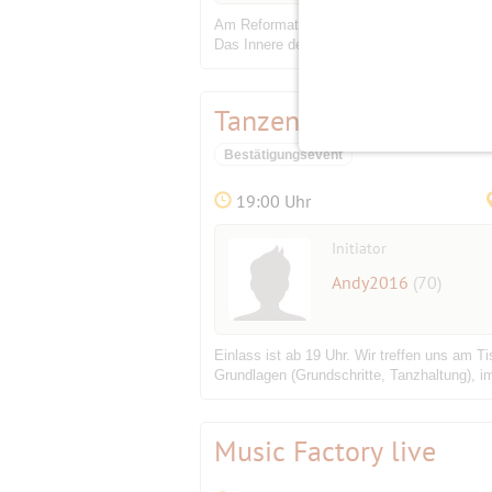
Am Reformationstag (der ja nun in Berlin a
Das Innere der Berliner Nikolaikirche (sie l
Tanzen lernen im Café 
Bestätigungsevent
19:00 Uhr
Initiator
Andy2016
(70)
Einlass ist ab 19 Uhr. Wir treffen uns am T
Grundlagen (Grundschritte, Tanzhaltung), im
Music Factory live