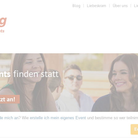
Blog
Liebeskram
Über uns
Li
nts
finden statt
zt an!
de mich an
? Wie
erstelle ich mein eigenes Event
und bestimme so wer teilni
E