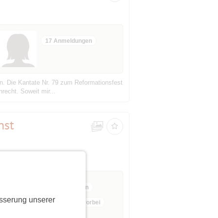
17 Anmeldungen
in. Die Kantate Nr. 79 zum Reformationsfest
nrecht. Soweit mir...
nst
ab 18 bis 99 Jahre
6 Anmeldungen
sserung unserer
Anmeldefrist vorbei