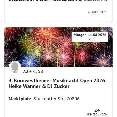
ehem. Arsenalkaserne, Arsenalpl. 3, 71638
Ludwigsburg, Deutschland
AUSGEBUCHT
Morgen, 11.08.2026
18:00
A.l.e.x.
,
58
3. Kornwestheimer Musiknacht Open 2026
Heike Wanner & DJ Zucker
Marktplatz
,
Stuttgarter Str., 70806
Kornwestheim, Deutschland
24
ANMELDUNGEN