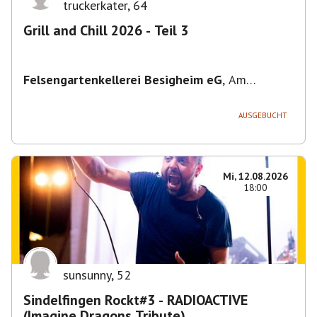
truckerkater
,
64
Grill and Chill 2026 - Teil 3
Felsengartenkellerei Besigheim eG
,
Am
Felsengarten 1, 74394 Hessigheim, Deutschland
AUSGEBUCHT
Mi, 12.08.2026
18:00
sunsunny
,
52
Sindelfingen Rockt#3 - RADIOACTIVE
(Imagine Dragons Tribute)