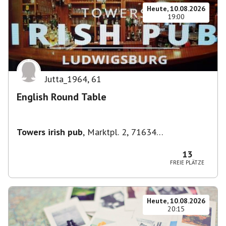
Heute, 10.08.2026
19:00
Jutta_1964
,
61
English Round Table
Towers irish pub
,
Marktpl. 2, 71634
Ludwigsburg, Deutschland
13
FREIE PLÄTZE
Heute, 10.08.2026
20:15