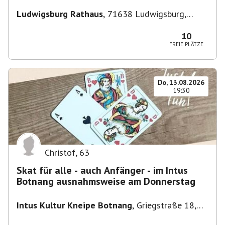
Ludwigsburg Rathaus
,
71638 Ludwigsburg,
Deutschland
10
FREIE PLÄTZE
Do, 13.08.2026
19:30
Christof
,
63
Skat für alle - auch Anfänger - im Intus
Botnang ausnahmsweise am Donnerstag
Intus Kultur Kneipe Botnang
,
Griegstraße 18,
70195 Stuttgart, Deutschland