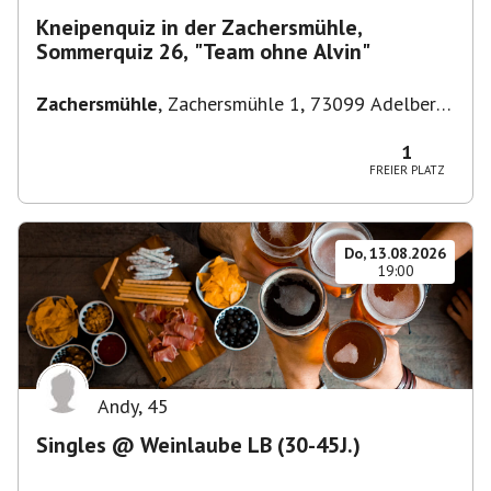
Kneipenquiz in der Zachersmühle,
Sommerquiz 26, "Team ohne Alvin"
Zachersmühle
,
Zachersmühle 1, 73099 Adelberg,
Deutschland
1
FREIER PLATZ
Do, 13.08.2026
19:00
Andy
,
45
Singles @ Weinlaube LB (30-45J.)