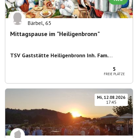
Bärbel
,
65
Mittagspause im "Heiligenbronn"
TSV Gaststätte Heiligenbronn Inh. Fam.
Schaller
,
Im Heiligen Bronn 1, 72654
Neckartenzlingen, Deutschland
5
FREIE PLÄTZE
Mi, 12.08.2026
17:45