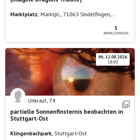
Marktplatz
,
Marktpl., 71063 Sindelfingen,
Deutschland
5
ANMELDUNGEN
Mi, 12.08.2026
18:00
Unkraut
,
74
partielle Sonnenfinsternis beobachten in
Stuttgart-Ost
Klingenbachpark
,
Stuttgart-Ost