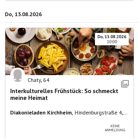
Do, 13.08.2026
Do, 13.08.2026
10:00
Chaty
,
64
Interkulturelles Frühstück: So schmeckt
meine Heimat
Diakonieladen Kirchheim
,
Hindenburgstraße 4,
73230 Kirchheim unter Teck, Deutschland
KEINE
ANMELDUNG