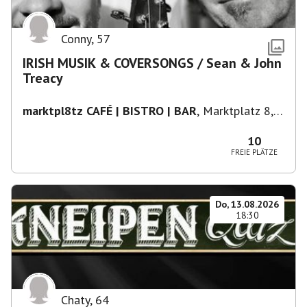
Conny
,
57
IRISH MUSIK & COVERSONGS / Sean & John
Treacy
marktpl8tz CAFÉ | BISTRO | BAR
,
Marktplatz 8,
71263 Weil der Stadt
10
FREIE PLÄTZE
Do, 13.08.2026
18:30
Chaty
,
64