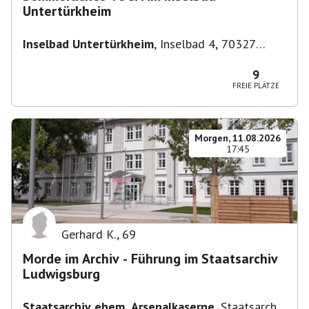
Untertürkheim
Inselbad Untertürkheim
,
Inselbad 4, 70327
Stuttgart, Deutschland
9
FREIE PLÄTZE
Morgen, 11.08.2026
17:45
Gerhard K.
,
69
Morde im Archiv - Führung im Staatsarchiv
Ludwigsburg
Staatsarchiv ehem. Arsenalkaserne
,
Staatsarchiv