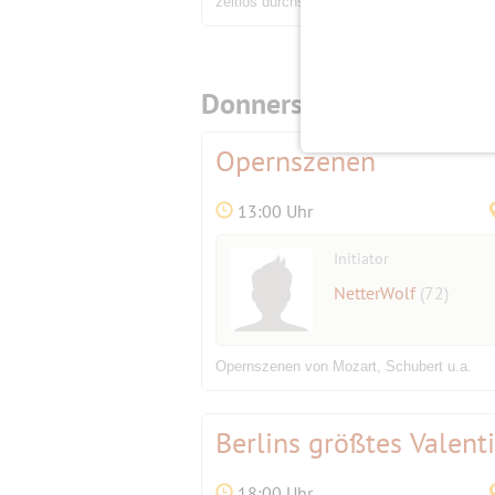
zeitlos durchs Leben geht. Ob Impro, Stan
Donnerstag,
14.02.2019
Opernszenen
13:00 Uhr
Initiator
NetterWolf
(72)
Opernszenen von Mozart, Schubert u.a.
Berlins größtes Valent
18:00 Uhr