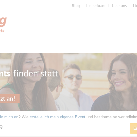
Blog
Liebeskram
Über uns
Li
nts
finden statt
zt an!
de mich an
? Wie
erstelle ich mein eigenes Event
und bestimme so wer teilni
19
E