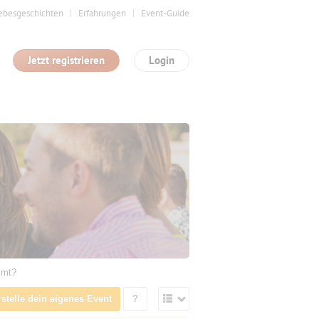
ebesgeschichten
Erfahrungen
Event-Guide
Jetzt registrieren
Login
mmt?
rstelle dein eigenes Event
?