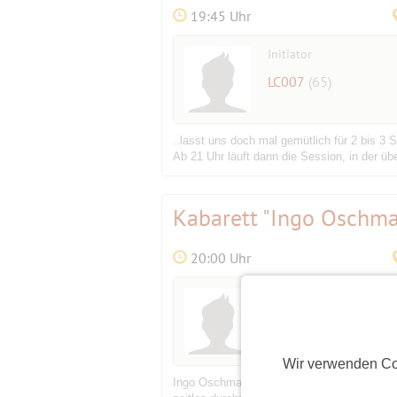
19:45 Uhr
Initiator
LC007
(65)
..lasst uns doch mal gemütlich für 2 bis 3
Ab 21 Uhr läuft dann die Session, in der üb
Kabarett "Ingo Oschm
20:00 Uhr
Initiator
angkor
(69)
Wir verwenden Co
Ingo Oschmanns Jubiläumsprogramm hat es i