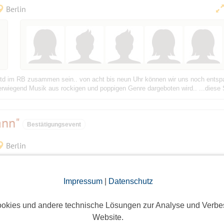
Berlin
 Std im RB zusammen sein.. von acht bis neun Uhr können wir uns noch entsp
erwiegend Musik aus rockigen und poppigen Genre dargeboten wird.. ...diese Se
ann"
Bestätigungsevent
Berlin
3 Anmeldungen
Impressum
|
Datenschutz
Anmeldefrist vorbei
okies und andere technische Lösungen zur Analyse und Verbe
n sich. 25 Jahre und 10 Programme schwer, zeigt dieser Querschnitt seines 
Website.